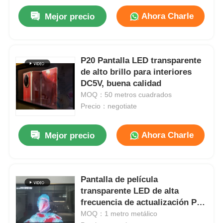
Ahora Charle
Mejor precio
P20 Pantalla LED transparente
de alto brillo para interiores
DC5V, buena calidad
MOQ：50 metros cuadrados
Precio：negotiate
Ahora Charle
Mejor precio
En casa.
Pantalla de película
Productos
transparente LED de alta
frecuencia de actualización P5
para interiores Pantalla de
MOQ：1 metro metálico
Sobre nosotros