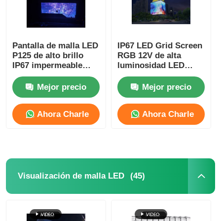
Pantalla de malla LED
IP67 LED Grid Screen
P125 de alto brillo
RGB 12V de alta
IP67 impermeable
luminosidad LED
para publicidad de
Screen Mesh para la
fachada exterior
decoración de
Mejor precio
Mejor precio
edificios
Ahora Charle
Ahora Charle
(45)
Visualización de malla LED