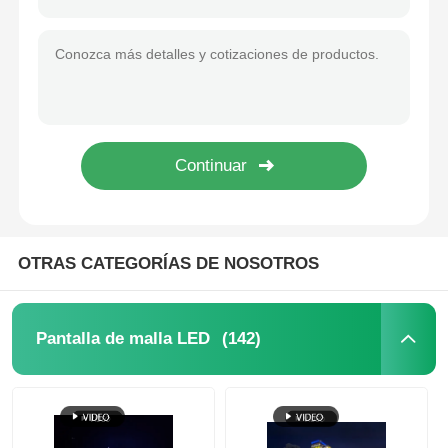
Pantalla de rejilla LED de alta definición IP65 Transparencia Pantalla de rejilla LED
Pantalla de rejilla LED transparente P2.6-P6.3 IP65 para centros comerciales / salas de exposiciones
Visualización de malla LED
IP67 LED Grid Screen RGB 12V de alta luminosidad LED Screen Mesh para la decoración de edificios
Pantalla de malla LED impermeable IP67 de 25 mm Pantalla de rejilla LED DMX512 para publicidad
Pantalla de película transparente LED
6000CD pantalla de rejilla LED de alto brillo 240W potencia promedio para pantalla de pared del edificio
Display LED transparente
Pantalla LED voladora para drones
OTRAS CATEGORÍAS DE NOSOTROS
Pantalla de LED holográfica
(142)
Pantalla de malla LED
Pantalla de rejilla LED
pantalla de visualización transparente