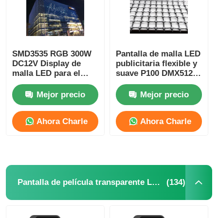
SMD3535 RGB 300W
Pantalla de malla LED
DC12V Display de
publicitaria flexible y
malla LED para el
suave P100 DMX512 a
centro comercial
todo color RGB, alto
exterior sólido
brillo
Mejor precio
Mejor precio
Ahora Charle
Ahora Charle
(134)
Pantalla de película transparente LED