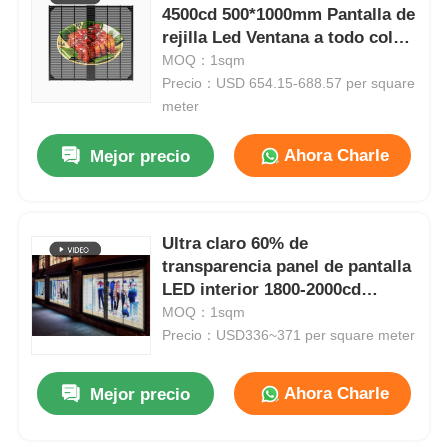
4500cd 500*1000mm Pantalla de
rejilla Led Ventana a todo color
Transparente de publicidad
MOQ：1sqm
Pantalla de rejilla Led
Precio：USD 654.15-688.57 per square
translúcida
meter
Ahora Charle
Mejor precio
Ultra claro 60% de
transparencia panel de pantalla
LED interior 1800-2000cd
pantalla de parrilla con fácil
MOQ：1sqm
instalación para anuncios
Precio：USD336~371 per square meter
cautivadores
Ahora Charle
Mejor precio