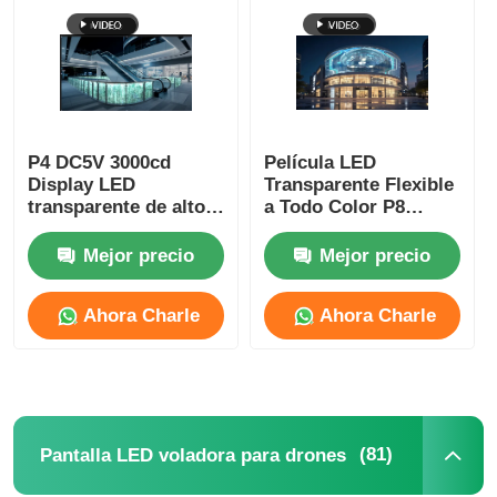
P4 DC5V 3000cd
Película LED
Display LED
Transparente Flexible
transparente de alto
a Todo Color P8
brillo Display LED de
240mm×1000mm Para
vidrio
Exhibición de
Mejor precio
Mejor precio
Publicidad Comercial
Ahora Charle
Ahora Charle
(81)
Pantalla LED voladora para drones