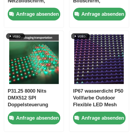
Netzbildschirm,
Bildschirm,
wasserdichtes,
ultraleichtes großes
Anfrage absenden
Anfrage absenden
transparentes
Outdoor-Display für
Outdoor-Display für
kreative Projekte in
Nachtansicht-
der Stadtlandschaft
Projekte im
Kulturtourismus
P31.25 8000 Nits
IP67 wasserdicht P50
DMX512 SPI
Vollfarbe Outdoor
Doppelsteuerung
Flexible LED Mesh
Energieeffizient
Vorhang Anzeige für
Anfrage absenden
Anfrage absenden
Niedrigleistungs-
Gebäudefassade
LED-Gitterbildschirm
im Außenbereich