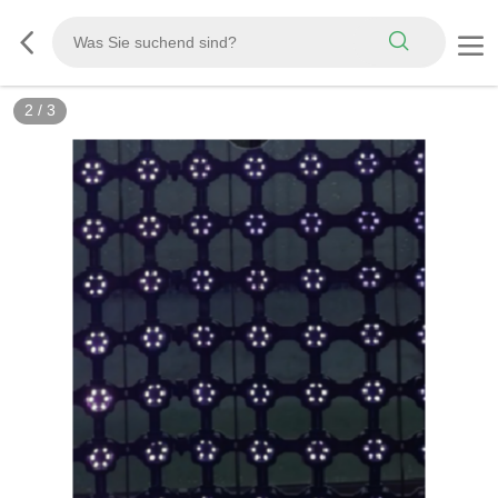
3
/
3