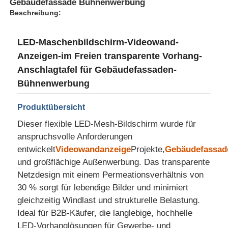
Gebäudefassade Bühnenwerbung
Beschreibung:
Fabrik Tour
LED-Maschenbildschirm-Videowand-
Anzeigen-im Freien transparente Vorhang-
Qualitätskontrolle
Anschlagtafel für Gebäudefassaden-
Bühnenwerbung
Kontakt
Produktübersicht
Dieser flexible LED-Mesh-Bildschirm wurde für
Nachrichten
anspruchsvolle Anforderungen
entwickelt
Videowandanzeige
Projekte,
Gebäudefassad
Alle Fälle
und großflächige Außenwerbung. Das transparente
Netzdesign mit einem Permeationsverhältnis von
30 % sorgt für lebendige Bilder und minimiert
Angebot anfordern
gleichzeitig Windlast und strukturelle Belastung.
Ideal für B2B-Käufer, die langlebige, hochhelle
LED -Netzbildschirm
LED-Vorhanglösungen für Gewerbe- und