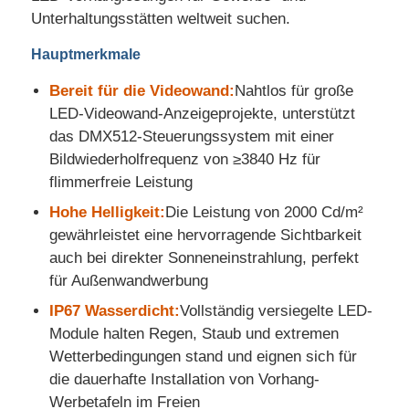
Unterhaltungsstätten weltweit suchen.
LED -Netzanzeige
Hauptmerkmale
Bereit für die Videowand:
Nahtlos für große
LED transparente Filmbildschirm
LED-Videowand-Anzeigeprojekte, unterstützt
das DMX512-Steuerungssystem mit einer
Bildwiederholfrequenz von ≥3840 Hz für
Transparentes LED-Display
flimmerfreie Leistung
Hohe Helligkeit:
Die Leistung von 2000 Cd/m²
Drohnen-Flug-LED-Bildschirm
gewährleistet eine hervorragende Sichtbarkeit
auch bei direkter Sonneneinstrahlung, perfekt
Holographischer LED-Bildschirm
für Außenwandwerbung
IP67 Wasserdicht:
Vollständig versiegelte LED-
Module halten Regen, Staub und extremen
LED -Kühlergrillbildschirm
Wetterbedingungen stand und eignen sich für
die dauerhafte Installation von Vorhang-
Transparenter Bildschirm
Werbetafeln im Freien