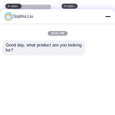
Sophia Liu
10:51 PM
Good day, what product are you looking 
for?
IP67 Wasserdichter
P50 10000nits IP67
Vollfarb-LED-Mesh-
Wasserdichter RGB-
Bildschirm P62.5
LED-Maschenschirm
Flexibler Mesh-
für Außenwerbung an
Anfrage absenden
Anfrage absenden
Vorhang für den
Gebäudefassaden
Außenbereich für
Bühnendesign und
Gebäudedekoration
Startseite
Über uns
Kontakt
Desktop Site
Sitemap
Privacy policy