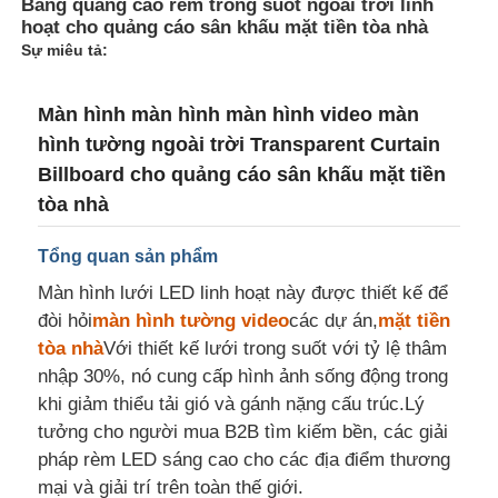
Bảng quảng cáo rèm trong suốt ngoài trời linh
hoạt cho quảng cáo sân khấu mặt tiền tòa nhà
Sự miêu tả:
Tham quan nhà máy
Màn hình màn hình màn hình video màn
Kiểm soát chất lượng
hình tường ngoài trời Transparent Curtain
Billboard cho quảng cáo sân khấu mặt tiền
tòa nhà
Liên hệ với chúng tôi
Tổng quan sản phẩm
Tin tức
Màn hình lưới LED linh hoạt này được thiết kế để
đòi hỏi
màn hình tường video
các dự án,
mặt tiền
Tất cả các trường hợp
tòa nhà
Với thiết kế lưới trong suốt với tỷ lệ thâm
nhập 30%, nó cung cấp hình ảnh sống động trong
khi giảm thiểu tải gió và gánh nặng cấu trúc.Lý
Yêu cầu báo giá
tưởng cho người mua B2B tìm kiếm bền, các giải
pháp rèm LED sáng cao cho các địa điểm thương
Màn hình lưới LED
mại và giải trí trên toàn thế giới.