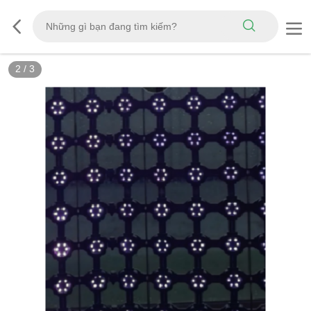
2
/
3