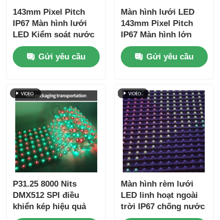
143mm Pixel Pitch
Màn hình lưới LED
IP67 Màn hình lưới
143mm Pixel Pitch
LED Kiểm soát nước
IP67 Màn hình lớn
ngoài Màn hình trong
ngoài trời siêu nhẹ
Gửi yêu cầu
Gửi yêu cầu
suốt cho các dự án
cho các dự án sáng
quan sát ban đêm du
tạo cảnh quan đô thị
lịch văn hóa
P31.25 8000 Nits
Màn hình rèm lưới
DMX512 SPI điều
LED linh hoạt ngoài
khiển kép hiệu quả
trời IP67 chống nước
năng lượng màn hình
P50 đủ màu cho mặt