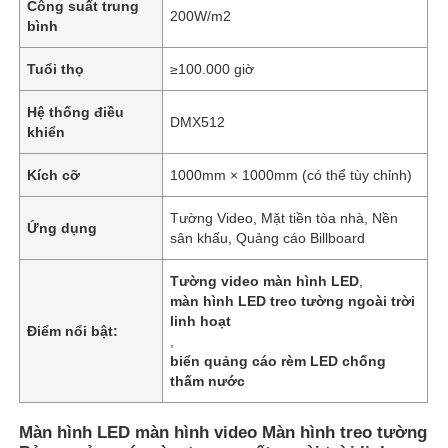
Công suất trung
200W/m2
bình
Tuổi thọ
≥100.000 giờ
Hệ thống điều
DMX512
khiển
Kích cỡ
1000mm × 1000mm (có thể tùy chỉnh)
Tường Video, Mặt tiền tòa nhà, Nền
Ứng dụng
sân khấu, Quảng cáo Billboard
Tường video màn hình LED
,
màn hình LED treo tường ngoài trời
Trang chủ
linh hoạt
Điểm nổi bật:
,
biển quảng cáo rèm LED chống
Các sản phẩm
thấm nước
Màn hình LED màn hình video Màn hình treo tường
Về Chúng Tôi