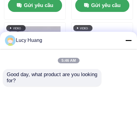
Gửi yêu cầu
Gửi yêu cầu
màn hình LED ngoài
tiền tòa nhà
trời điện năng thấp
Lucy Huang
5:46 AM
Good day, what product are you looking 
for?
Màn hình lưới LED đủ
Màn hình lưới LED
màu chống nước IP67
RGB chống nước P50
P62.5 Rèm lưới linh
10000nits IP67 cho
hoạt ngoài trời để
quảng cáo mặt tiền
Gửi yêu cầu
Gửi yêu cầu
thiết kế sân khấu và
tòa nhà ngoài trời
trang trí tòa nhà