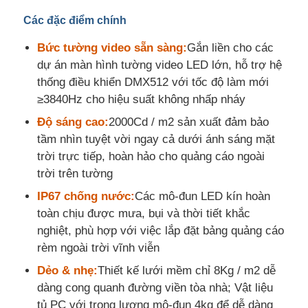
Các đặc điểm chính
Hiển thị lưới LED
Bức tường video sẵn sàng:
Gắn liền cho các
dự án màn hình tường video LED lớn, hỗ trợ hệ
Màn hình phim trong suốt LED
thống điều khiển DMX512 với tốc độ làm mới
≥3840Hz cho hiệu suất không nhấp nháy
Độ sáng cao:
2000Cd / m2 sản xuất đảm bảo
Màn hình LED trong suốt
tầm nhìn tuyệt vời ngay cả dưới ánh sáng mặt
trời trực tiếp, hoàn hảo cho quảng cáo ngoài
Màn hình LED bay bằng Drone
trời trên tường
IP67 chống nước:
Các mô-đun LED kín hoàn
Màn hình LED ba chiều
toàn chịu được mưa, bụi và thời tiết khắc
nghiệt, phù hợp với việc lắp đặt bảng quảng cáo
rèm ngoài trời vĩnh viễn
Màn hình lưới tản nhiệt LED
Dẻo & nhẹ:
Thiết kế lưới mềm chỉ 8Kg / m2 dễ
dàng cong quanh đường viền tòa nhà; Vật liệu
Màn hình hiển thị trong suốt
tủ PC với trọng lượng mô-đun 4kg để dễ dàng