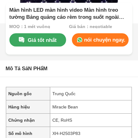
Màn hình LED màn hình video Màn hình treo
tường Bảng quảng cáo rèm trong suốt ngoài
trời linh hoạt cho quảng cáo sân khấu mặt tiền
MOQ：1 mét vuông
Giá bán：negotiable
tòa nhà
nói chuyện ngay.
Giá tốt nhất
Mô Tả SảN PHẩM
Nguồn gốc
Trung Quốc
Hàng hiệu
Miracle Bean
Chứng nhận
CE, RoHS
Số mô hình
XH-H2503P83