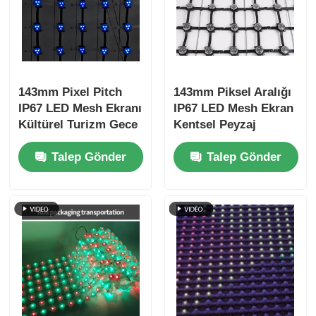
143mm Pixel Pitch
143mm Piksel Aralığı
IP67 LED Mesh Ekranı
IP67 LED Mesh Ekran
Kültürel Turizm Gece
Kentsel Peyzaj
Görünümü Projeleri
Yaratıcı Projeler için
Talep Gönder
Talep Gönder
için Çapraz Çapraz
Ultra Hafif Dış Mekan
Çapraz Çapraz
Büyük Ekran
Çapraz Çapraz
Çapraz Çapraz
Çapraz Çapraz
Çapraz Çapraz
Çapraz Çapraz
Çapraz Çapraz
Çapraz Çapraz
Çapraz Çapraz