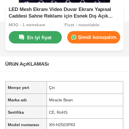
LED Mesh Ekranı Video Duvar Ekranı Yapısal
Caddesi Sahne Reklamı için Esnek Dış Açık
Şeffaf Perde Pano
MOQ：1 metrekare
Fiyat：negotiable
Şimdi konuşalım.
En iyi fiyat
ÜRüN AçıKLAMASı
Menşe yeri
Çin
Marka adı
Miracle Bean
Sertifika
CE, RoHS
Model numarası
XH-H2503P83