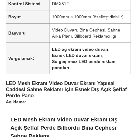
Kontrol Sistemi
DMX512
Boyut
1000mm × 1000mm (özelleştirilebilir)
Video Duvarı, Bina Cephesi, Sahne
Başvuru
Arka Planı, Billboard Reklamcılığı
LED ağ ekranı video duvarı
,
Esnek LED duvar ekranı
,
Vurgulamak:
Su geçirmez LED perde reklam
panoları
LED Mesh Ekranı Video Duvar Ekranı Yapısal
Caddesi Sahne Reklamı için Esnek Dış Açık Şeffaf
Perde Pano
Ana Sayfa
Açıklama:
Ürünler
LED Mesh Ekranı Video Duvar Ekranı Dış
Açık Şeffaf Perde Bilbordu Bina Cephesi
Hakkımızda
Sahne Reklamı