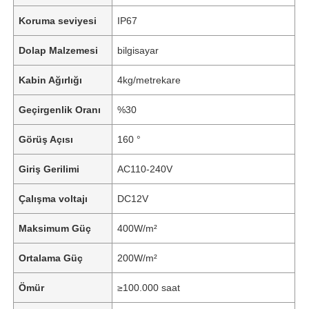
Koruma seviyesi
IP67
Dolap Malzemesi
bilgisayar
Kabin Ağırlığı
4kg/metrekare
Geçirgenlik Oranı
%30
Görüş Açısı
160 °
Giriş Gerilimi
AC110-240V
Çalışma voltajı
DC12V
Maksimum Güç
400W/m²
Ortalama Güç
200W/m²
Ömür
≥100.000 saat