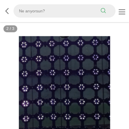
2
/
3