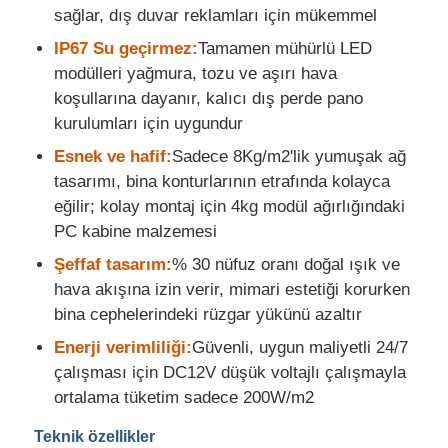
sağlar, dış duvar reklamları için mükemmel
IP67 Su geçirmez:
Tamamen mühürlü LED
LED örgü ekranı
modülleri yağmura, tozu ve aşırı hava
koşullarına dayanır, kalıcı dış perde pano
LED şeffaf film ekranı
kurulumları için uygundur
Esnek ve hafif:
Sadece 8Kg/m2'lik yumuşak ağ
Şeffaf LED Ekran
tasarımı, bina konturlarının etrafında kolayca
eğilir; kolay montaj için 4kg modül ağırlığındaki
PC kabine malzemesi
Drone Uçan LED Ekran
Şeffaf tasarım:
% 30 nüfuz oranı doğal ışık ve
hava akışına izin verir, mimari estetiği korurken
holografik LED ekran
bina cephelerindeki rüzgar yükünü azaltır
Enerji verimliliği:
Güvenli, uygun maliyetli 24/7
LED ızgara ekranı
çalışması için DC12V düşük voltajlı çalışmayla
ortalama tüketim sadece 200W/m2
şeffaf ekran
Teknik özellikler