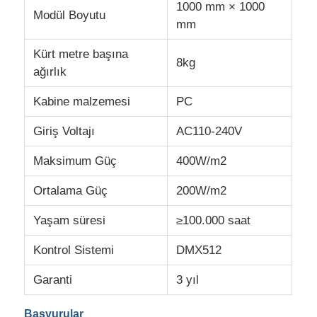
1000 mm × 1000
Modül Boyutu
mm
Kürt metre başına
8kg
ağırlık
Kabine malzemesi
PC
Giriş Voltajı
AC110-240V
Maksimum Güç
400W/m2
Ortalama Güç
200W/m2
Yaşam süresi
≥100.000 saat
Kontrol Sistemi
DMX512
Garanti
3 yıl
Başvurular