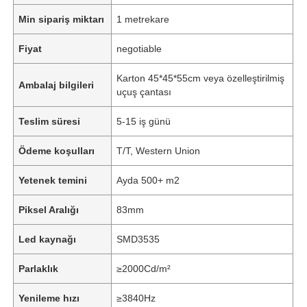
Min sipariş miktarı
1 metrekare
Fiyat
negotiable
Karton 45*45*55cm veya özelleştirilmiş
Ambalaj bilgileri
uçuş çantası
Teslim süresi
5-15 iş günü
Ödeme koşulları
T/T, Western Union
Yetenek temini
Ayda 500+ m2
Piksel Aralığı
83mm
Led kaynağı
SMD3535
Parlaklık
≥2000Cd/m²
Yenileme hızı
≥3840Hz