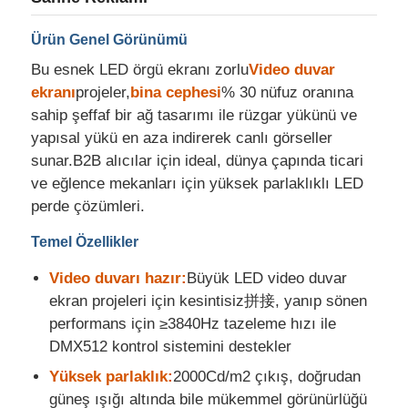
Ürün Genel Görünümü
Fabrika turu
Bu esnek LED örgü ekranı zorlu
Video duvar
ekranı
projeler,
bina cephesi
% 30 nüfuz oranına
Kalite kontrolü
sahip şeffaf bir ağ tasarımı ile rüzgar yükünü ve
yapısal yükü en aza indirerek canlı görseller
sunar.B2B alıcılar için ideal, dünya çapında ticari
Bize Ulaşın
ve eğlence mekanları için yüksek parlaklıklı LED
perde çözümleri.
Haberler
Temel Özellikler
Video duvarı hazır:
Büyük LED video duvar
Tüm servis talepleri
ekran projeleri için kesintisiz拼接, yanıp sönen
performans için ≥3840Hz tazeleme hızı ile
Bir İndirim İste
DMX512 kontrol sistemini destekler
Yüksek parlaklık:
2000Cd/m2 çıkış, doğrudan
LED örgü ekran
güneş ışığı altında bile mükemmel görünürlüğü