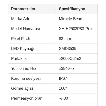
Parametreler
Spesifikasyon
Marka Adı
Miracle Bean
Model Numarası
XH-H2503P83-Pro
Pixel Pitch
83 mm
LED Kaynağı
SMD3535
Parlaklık
≥2000Cd/m2
Yenilenme Hızı
≥3840Hz
Koruma seviyesi
IP67
Görme açısı
160°
Permeasyon oranı
% 30