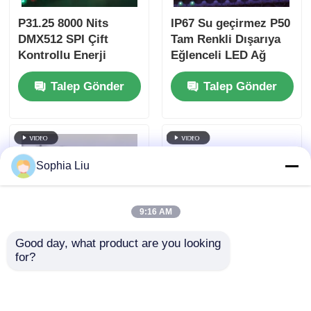
Çapraz Çapraz Çaplı
Çaplı Çaplı Çaplı
P31.25 8000 Nits
IP67 Su geçirmez P50
Çaplı Çaplı Çaplı
DMX512 SPI Çift
Tam Renkli Dışarıya
Çaplı Çaplı Çaplı
Kontrollu Enerji
Eğlenceli LED Ağ
Çaplı Çaplı Çaplı
Tasarrufu Düşük
Perde Ekranı Bina
Çaplı Çaplı
Talep Gönder
Talep Gönder
Güçlü Dış LED Mesh
Cephesi
Ekranı
Sophia Liu
9:16 AM
Good day, what product are you looking 
for?
IP67 Su Geçirmez
Açık Bina Cephe
Tam Renkli LED Mesh
Reklamcılığı için P50
Ekran P62.5 Sahne
10000nit IP67 Suya