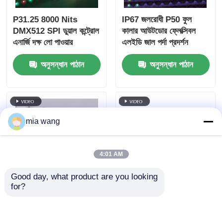
P31.25 8000 Nits
IP67 জলরোধী P50 ফুল
DMX512 SPI ডুয়াল কন্ট্রোল
কালার আউটডোর ফ্লেক্সিবল
এনার্জি দক্ষ লো পাওয়ার
এলইডি জাল পর্দা প্রদর্শন
আউটডোর এলইডি মেশ স্ক্রীন
অনুসন্ধান পাঠান
অনুসন্ধান পাঠান
ডিসপ্লে
mia wang
4:01 AM
Good day, what product are you looking 
for?
স্টেজ ডিজাইন এবং বিল্ডিং
P50 10000nits IP67
ডেকোরেশনের জন্য IP67
জলরোধী RGB LED Mesh
ওয়াটারপ্রুফ ফুল কালার এলইডি
Screen for Outdoor