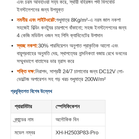
এবং চরম আবহাওয়া সহ্য করে, স্থায়ী বহিরঙ্গন পর্দা বিলবোর্ড
ইনস্টলেশনের জন্য উপযুক্ত
নেতৃত্বে জাল প্রদর্শন
নমনীয় এবং লাইটওয়েট:
শুধুমাত্র 8Kg/m²-এ নরম জাল নকশা
সহজেই বিল্ডিং কনট্যুর চারপাশে বাঁকানো; সহজ ইনস্টলেশনের জন্য
4 কেজি মডিউল ওজন সহ পিসি ক্যাবিনেটের উপাদান
এলইডি স্বচ্ছ ফিল্ম স্ক্রিন
স্বচ্ছ নকশা:
30% পারমিয়েশন অনুপাত প্রাকৃতিক আলো এবং
বায়ুপ্রবাহের অনুমতি দেয়, স্থাপত্যের নান্দনিকতা বজায় রেখে ভবনের
স্বচ্ছ LED ডিসপ্লে
সম্মুখভাগে বাতাসের ভার হ্রাস করে
শক্তি দক্ষ:
নিরাপদ, সাশ্রয়ী 24/7 চালানোর জন্য DC12V লো-
ড্রোন উড়ন্ত এলইডি স্ক্রিন
ভোল্টেজ অপারেশন সহ গড় খরচ শুধুমাত্র 200W/m²
প্রযুক্তিগত বিশেষ উল্লেখ
হলোগ্রাফিক এলইডি স্ক্রিন
প্যারামিটার
স্পেসিফিকেশন
নেতৃত্বাধীন গ্রিল স্ক্রিন
ব্র্যান্ডের নাম
অলৌকিক বিন
মডেল নম্বর
XH-H2503P83-Pro
স্বচ্ছ ডিসপ্লে স্ক্রিন