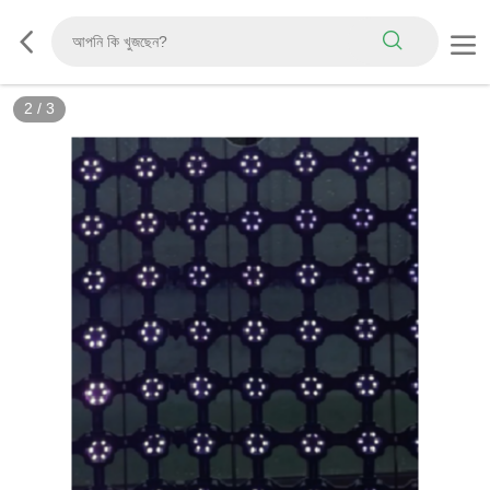
2
/
3