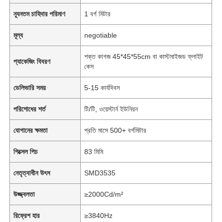
ন্যূনতম চাহিদার পরিমাণ
1 বর্গ মিটার
মূল্য
negotiable
শক্ত কাগজ 45*45*55cm বা কাস্টমাইজড ফ্লাইট
প্যাকেজিং বিবরণ
কেস
ডেলিভারি সময়
5-15 কার্যদিবস
পরিশোধের শর্ত
টি/টি, ওয়েস্টার্ন ইউনিয়ন
যোগানের ক্ষমতা
প্রতি মাসে 500+ বর্গমিটার
পিক্সেল পিচ
83 মিমি
নেতৃত্বাধীন উৎস
SMD3535
উজ্জ্বলতা
≥2000Cd/m²
রিফ্রেশ হার
≥3840Hz