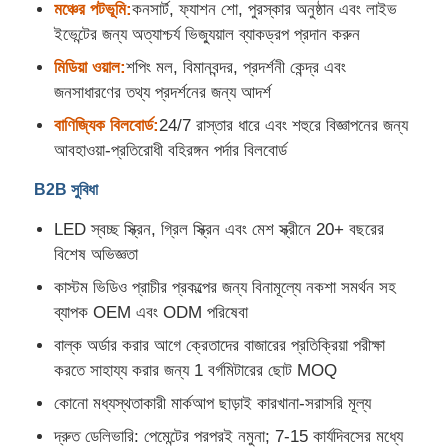
মঞ্চের পটভূমি:
কনসার্ট, ফ্যাশন শো, পুরস্কার অনুষ্ঠান এবং লাইভ
ইভেন্টের জন্য অত্যাশ্চর্য ভিজ্যুয়াল ব্যাকড্রপ প্রদান করুন
মিডিয়া ওয়াল:
শপিং মল, বিমানবন্দর, প্রদর্শনী কেন্দ্র এবং
জনসাধারণের তথ্য প্রদর্শনের জন্য আদর্শ
বাণিজ্যিক বিলবোর্ড:
24/7 রাস্তার ধারে এবং শহুরে বিজ্ঞাপনের জন্য
আবহাওয়া-প্রতিরোধী বহিরঙ্গন পর্দার বিলবোর্ড
B2B সুবিধা
LED স্বচ্ছ স্ক্রিন, গ্রিল স্ক্রিন এবং মেশ স্ক্রীনে 20+ বছরের
বিশেষ অভিজ্ঞতা
কাস্টম ভিডিও প্রাচীর প্রকল্পের জন্য বিনামূল্যে নকশা সমর্থন সহ
ব্যাপক OEM এবং ODM পরিষেবা
বাল্ক অর্ডার করার আগে ক্রেতাদের বাজারের প্রতিক্রিয়া পরীক্ষা
করতে সাহায্য করার জন্য 1 বর্গমিটারের ছোট MOQ
কোনো মধ্যস্থতাকারী মার্কআপ ছাড়াই কারখানা-সরাসরি মূল্য
দ্রুত ডেলিভারি: পেমেন্টের পরপরই নমুনা; 7-15 কার্যদিবসের মধ্যে