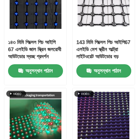
১৪৩ মিমি পিক্সেল পিচ আইপি
143 মিমি পিক্সেল পিচ আইপি67
67 এলইডি জাল স্ক্রিন জলরোধী
এলইডি মেশ স্ক্রীন আল্ট্রা
আউটডোর স্বচ্ছ প্রদর্শন
লাইটওয়েট আউটডোর বড়
সাংস্কৃতিক পর্যটন নাইট ভিউ
ডিসপ্লে শহুরে ল্যান্ডস্কেপ
অনুসন্ধান পাঠান
অনুসন্ধান পাঠান
প্রকল্পের জন্য
সৃজনশীল প্রকল্পের জন্য