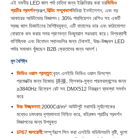
এই নমনীয় LED জাল পর্দা চাহিদা জন্য ইঞ্জিনিয়ার করা হয়
ভিডিও
প্রাচীর প্রদর্শন
প্রকল্প,
বিল্ডিং সম্মুখভাগ
মিডিয়া ইনস্টলেশন, এবং বড়
কারখানা ভ্রমণ
আকারের আউটডোর বিজ্ঞাপন। 30% পারমিয়েশন রেশিও সহ একটি
স্বচ্ছ জাল ডিজাইনের বৈশিষ্ট্যযুক্ত, এটি বাতাসের ভার এবং কাঠামোগত
বোঝাকে কম করার সময় প্রাণবন্ত ভিজ্যুয়াল সরবরাহ করে। বিশ্বব্যাপী
মান নিয়ন্ত্রণ
বাণিজ্যিক এবং বিনোদন স্থানগুলির জন্য টেকসই, উচ্চ-উজ্জ্বল LED
পর্দার সমাধান খুঁজছেন B2B ক্রেতাদের জন্য আদর্শ।
আমাদের সাথে যোগাযোগ করুন
মূল বৈশিষ্ট্য
ভিডিও ওয়াল প্রস্তুত:
বৃহৎ এলইডি ভিডিও ওয়াল ডিসপ্লে
খবর
প্রজেক্টের জন্য বিজোড় 拼接, ফ্লিকার-মুক্ত পারফরম্যান্সের জন্য
≥3840Hz রিফ্রেশ রেট সহ DMX512 নিয়ন্ত্রণ ব্যবস্থা সমর্থন
সব ক্ষেত্রেই
করে
উচ্চ উজ্জ্বলতা:
2000Cd/m² আউটপুট সরাসরি সূর্যালোকের
মধ্যেও চমৎকার দৃশ্যমানতা নিশ্চিত করে, বহিরঙ্গন প্রাচীর প্রদর্শন
একটি উদ্ধৃতি অনুরোধ করুন
বিজ্ঞাপনের জন্য উপযুক্ত
IP67 জলরোধী:
সম্পূর্ণরূপে সিল করা এলইডি মডিউলগুলি বৃষ্টি, ধুলো
নেতৃত্বে জাল পর্দা