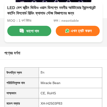
LED মেশ স্ক্রীন ভিডিও ওয়াল ডিসপ্লে নমনীয় আউটডোর ট্রান্সপারেন্ট
কার্টেন বিলবোর্ড বিল্ডিং ফ্যাসাড স্টেজ বিজ্ঞাপনের জন্য
MOQ：1 বর্গ মিটার
মূল্য：negotiable
এখন চ্যাট করুন
ভালো দাম
পণ্যের বর্ণনা
উৎপত্তি স্থল
চীন
পরিচিতিমুলক নাম
Miracle Bean
সাক্ষ্যদান
CE, RoHS
মডেল নম্বার
XH-H2503P83