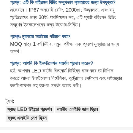
প্রশ্ন: এটি কি বহিরঙ্গন বিল্ডিং সম্মুখভাগ ব্যবহারের জন্য উপযুক্ত?
একেবারে। IP67 জলরোধী রেটিং, 2000nit উজ্জ্বলতা, এবং বায়ু
প্রতিরোধের জন্য 30% পারমিয়েশন সহ, এটি স্থায়ী বহিরঙ্গন বিল্ডিং
সম্মুখের ইনস্টলেশনের জন্য উদ্দেশ্য-নির্মিত।
প্রশ্নঃ ন্যূনতম অর্ডারের পরিমাণ কত?
MOQ মাত্র 1 বর্গ মিটার, নমুনা পরীক্ষা এবং প্রকল্প মূল্যায়নের জন্য
আদর্শ।
প্রশ্ন: আপনি কি ইনস্টলেশন সমর্থন প্রদান করেন?
হ্যাঁ, আপনার LED কার্টেন বিলবোর্ড নির্বিঘ্নে কাজ করে তা নিশ্চিত
করতে আমরা ইনস্টলেশন নির্দেশিকা, কন্ট্রোলার সেটআপ এবং সফ্টওয়্যার
কনফিগারেশন সহ ব্যাপক সমর্থন অফার করি।
ট্যাগ:
স্বচ্ছ LED উইন্ডো প্রদর্শন
নমনীয় এলইডি জাল স্ক্রিন
স্বচ্ছ এলইডি মেশ স্ক্রিন