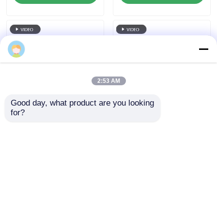
2:53 AM
Good day, what product are you looking 
for?
IP67 방수 풀 컬러 LED
P50 10000nits IP67 방
메쉬 스크린 P62.5 무
수 RGB LED Mesh 스
대 디자인 및 건물 장식
크린
을 위한 야외 유연한 메
문의 보내기
문의 보내기
쉬 커튼
홈
사이트맵
연락처
Desktop Site
사이트 지도
개인 정보 정책