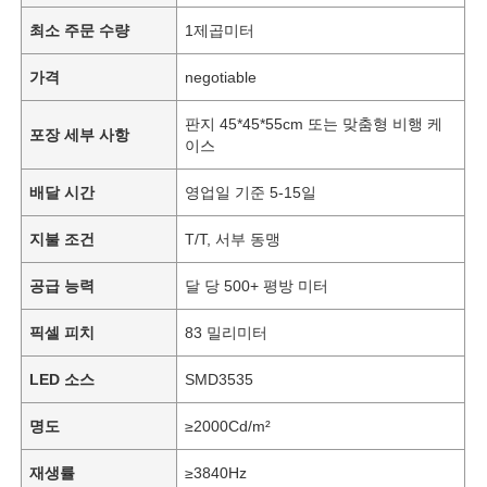
최소 주문 수량
1제곱미터
가격
negotiable
판지 45*45*55cm 또는 맞춤형 비행 케
포장 세부 사항
이스
배달 시간
영업일 기준 5-15일
지불 조건
T/T, 서부 동맹
공급 능력
달 당 500+ 평방 미터
픽셀 피치
83 밀리미터
LED 소스
SMD3535
명도
≥2000Cd/m²
재생률
≥3840Hz