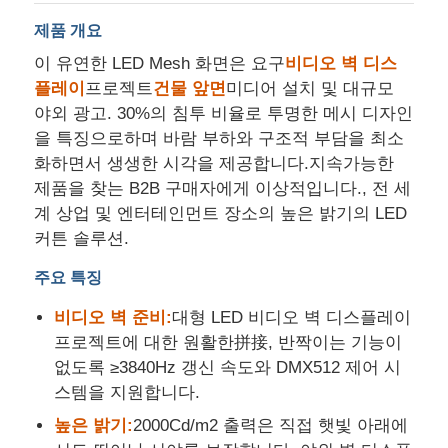
제품 개요
공장 투어
이 유연한 LED Mesh 화면은 요구
비디오 벽 디스
플레이
프로젝트
건물 앞면
미디어 설치 및 대규모
야외 광고. 30%의 침투 비율로 투명한 메시 디자인
품질 관리
을 특징으로하며 바람 부하와 구조적 부담을 최소
화하면서 생생한 시각을 제공합니다.지속가능한
문의하기
제품을 찾는 B2B 구매자에게 이상적입니다., 전 세
계 상업 및 엔터테인먼트 장소의 높은 밝기의 LED
커튼 솔루션.
뉴스
주요 특징
모든 케이스
비디오 벽 준비:
대형 LED 비디오 벽 디스플레이
프로젝트에 대한 원활한拼接, 반짝이는 기능이
없도록 ≥3840Hz 갱신 속도와 DMX512 제어 시
견적 요청
스템을 지원합니다.
높은 밝기:
2000Cd/m2 출력은 직접 햇빛 아래에
LED 메쉬 화면