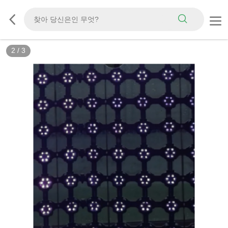
2
/
3