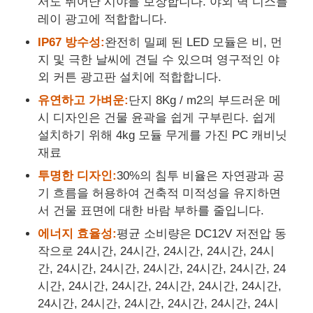
서도 뛰어난 시야를 보장합니다. 야외 벽 디스플
레이 광고에 적합합니다.
LED 메쉬 디스플레이
IP67 방수성:
완전히 밀폐 된 LED 모듈은 비, 먼
지 및 극한 날씨에 견딜 수 있으며 영구적인 야
외 커튼 광고판 설치에 적합합니다.
투명 필름 화면을 LED
유연하고 가벼운:
단지 8Kg / m2의 부드러운 메
시 디자인은 건물 윤곽을 쉽게 구부린다. 쉽게
투명한 LED 디스플레이
설치하기 위해 4kg 모듈 무게를 가진 PC 캐비닛
재료
드론 비행 LED 스크린
투명한 디자인:
30%의 침투 비율은 자연광과 공
기 흐름을 허용하여 건축적 미적성을 유지하면
서 건물 표면에 대한 바람 부하를 줄입니다.
자필 지도된 스크린
에너지 효율성:
평균 소비량은 DC12V 저전압 동
작으로 24시간, 24시간, 24시간, 24시간, 24시
LED 그릴 화면
간, 24시간, 24시간, 24시간, 24시간, 24시간, 24
시간, 24시간, 24시간, 24시간, 24시간, 24시간,
투명 디스플레이 화면
24시간, 24시간, 24시간, 24시간, 24시간, 24시