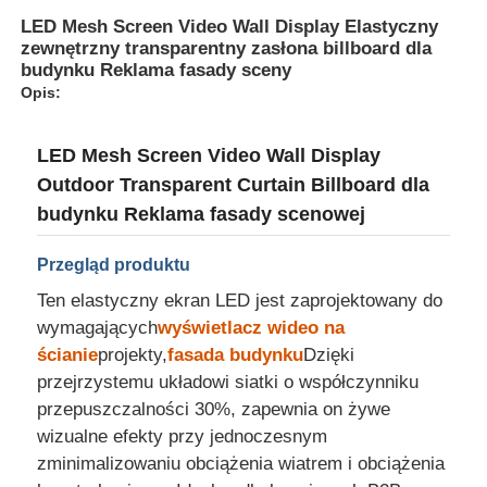
LED Mesh Screen Video Wall Display Elastyczny
zewnętrzny transparentny zasłona billboard dla
Wycieczka po fabryce
budynku Reklama fasady sceny
Opis:
Kontrola jakości
LED Mesh Screen Video Wall Display
Outdoor Transparent Curtain Billboard dla
Skontaktuj się z nami
budynku Reklama fasady scenowej
Przegląd produktu
Nowości
Ten elastyczny ekran LED jest zaprojektowany do
wymagających
wyświetlacz wideo na
Wszystkie przypadki
ścianie
projekty,
fasada budynku
Dzięki
przejrzystemu układowi siatki o współczynniku
Poproś o wycenę
przepuszczalności 30%, zapewnia on żywe
wizualne efekty przy jednoczesnym
zminimalizowaniu obciążenia wiatrem i obciążenia
Ekran siatki LED