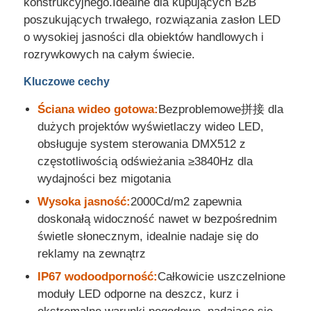
konstrukcyjnego.Idealne dla kupujących B2B
poszukujących trwałego, rozwiązania zasłon LED
Wyświetlacz siatki LED
o wysokiej jasności dla obiektów handlowych i
rozrywkowych na całym świecie.
Przezroczysty ekran filmu LED
Kluczowe cechy
Ściana wideo gotowa:
Bezproblemowe拼接 dla
Przezroczysty wyświetlacz LED
dużych projektów wyświetlaczy wideo LED,
obsługuje system sterowania DMX512 z
częstotliwością odświeżania ≥3840Hz dla
Latający dron z ekranem LED
wydajności bez migotania
Wysoka jasność:
2000Cd/m2 zapewnia
holograficzny ekran LED
doskonałą widoczność nawet w bezpośrednim
świetle słonecznym, idealnie nadaje się do
reklamy na zewnątrz
Ekran kratki LED
IP67 wodoodporność:
Całkowicie uszczelnione
moduły LED odporne na deszcz, kurz i
Przezroczysty ekran wyświetlacza