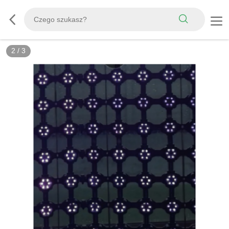
2
/
3