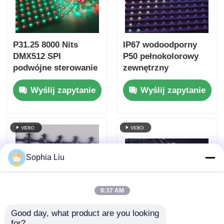
P31.25 8000 Nits
IP67 wodoodporny
DMX512 SPI
P50 pełnokolorowy
podwójne sterowanie
zewnętrzny
energooszczędny
elastyczny ekran
Wyślij zapytanie
Wyślij zapytanie
ekran LED
zasłonowy LED z
zewnętrzny o niskiej
siatką do fasady
mocy
budynku
Sophia Liu
8:37 AM
Good day, what product are you looking 
Wodoodporny
P50 10000nits IP67
for?