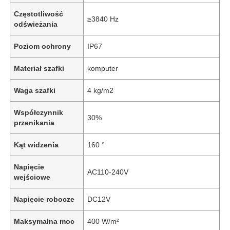
Częstotliwość
≥3840 Hz
odświeżania
Poziom ochrony
IP67
Materiał szafki
komputer
Waga szafki
4 kg/m2
Współczynnik
30%
przenikania
Kąt widzenia
160 °
Napięcie
AC110-240V
wejściowe
Napięcie robocze
DC12V
Maksymalna moc
400 W/m²