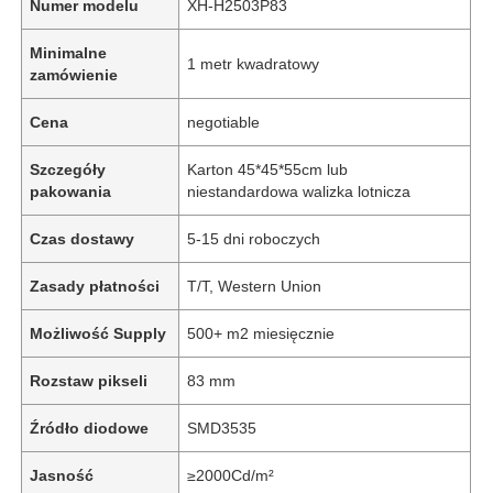
Numer modelu
XH-H2503P83
Minimalne
1 metr kwadratowy
zamówienie
Cena
negotiable
Szczegóły
Karton 45*45*55cm lub
pakowania
niestandardowa walizka lotnicza
Czas dostawy
5-15 dni roboczych
Zasady płatności
T/T, Western Union
Możliwość Supply
500+ m2 miesięcznie
Rozstaw pikseli
83 mm
Źródło diodowe
SMD3535
Jasność
≥2000Cd/m²