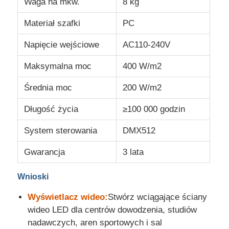
Waga na mkw.
8 kg
Materiał szafki
PC
Napięcie wejściowe
AC110-240V
Maksymalna moc
400 W/m2
Średnia moc
200 W/m2
Długość życia
≥100 000 godzin
System sterowania
DMX512
Gwarancja
3 lata
Wnioski
Wyświetlacz wideo:
Stwórz wciągające ściany
wideo LED dla centrów dowodzenia, studiów
nadawczych, aren sportowych i sal