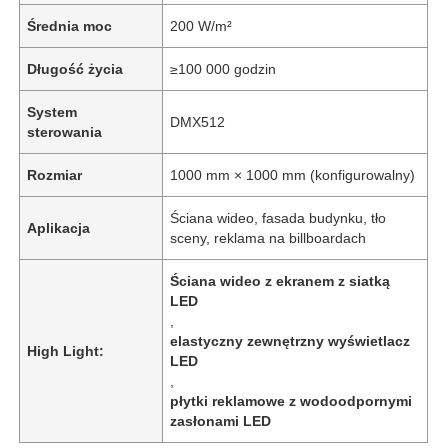
Średnia moc
200 W/m²
Długość życia
≥100 000 godzin
System
DMX512
sterowania
Rozmiar
1000 mm × 1000 mm (konfigurowalny)
Ściana wideo, fasada budynku, tło
Aplikacja
sceny, reklama na billboardach
Ściana wideo z ekranem z siatką
LED
Do domu
,
elastyczny zewnętrzny wyświetlacz
High Light:
LED
Produkty
,
płytki reklamowe z wodoodpornymi
zasłonami LED
O nas