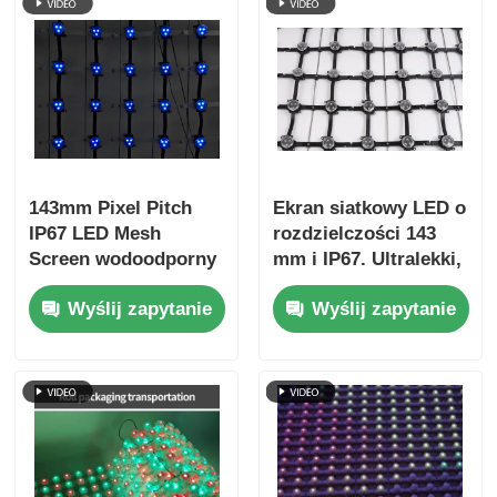
143mm Pixel Pitch
Ekran siatkowy LED o
IP67 LED Mesh
rozdzielczości 143
Screen wodoodporny
mm i IP67. Ultralekki,
zewnętrzny
duży wyświetlacz
Wyślij zapytanie
Wyślij zapytanie
przejrzysty
zewnętrzny do
wyświetlacz do
kreatywnych
turystyki kulturalnej
projektów w zakresie
Projekty widzenia
krajobrazu
nocnego
miejskiego