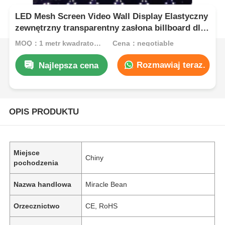
LED Mesh Screen Video Wall Display Elastyczny
zewnętrzny transparentny zasłona billboard dla
budynku Reklama fasady sceny
MOQ：1 metr kwadratowy
Cena：negotiable
Rozmawiaj teraz.
Najlepsza cena
OPIS PRODUKTU
Miejsce
Chiny
pochodzenia
Nazwa handlowa
Miracle Bean
Orzecznictwo
CE, RoHS