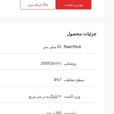
بهترین قیمت
حالا حرف بزن
جزئیات محصول
Pixel Pitch
83 میلی متر
روشنایی
≥2000Cd/m²
سطح حفاظت
IP67
وزن کابینت
۴ کیلوگرم در متر مربع
زاویه دید
160 درجه