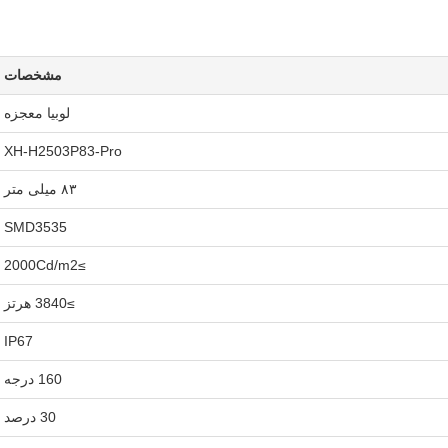
مشخصات
لوبیا معجزه
XH-H2503P83-Pro
۸۳ میلی متر
SMD3535
≥2000Cd/m2
≥3840 هرتز
IP67
160 درجه
30 درصد