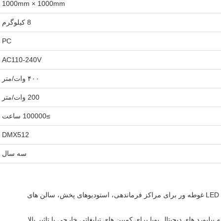
1000mm × 1000mm
8 کیلوگرم
PC
AC110-240V
۴۰۰ وات/متر
200 وات/متر
≥100000 ساعت
DMX512
سه سال
ایجاد دیوارهای ویدئویی LED غوطه ور برای مراکز فرماندهی، استودیوهای پخش، سالن های
یلبورد های دیجیتال پویا برای کمپین های تبلیغاتی خارجی با تاثیر بالا