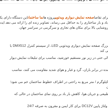
صفحه نمایش دیواری ویدئویی
پروژه ها
نما ساختمان
این دستگاه دارای یک
 است و در حالی که بار باد و بار ساختاری را به حداقل می رساند، تصاویر زنده ای را ارائه می دهد.ایده
拼接 بی فرسایش برای پروژه های بزرگ صفحه نمایش دیواری ویدئویی LED، از سیستم کنترل DMX512 با
ز دید عالی حتی در زیر نور مستقیم خورشید، مناسب برای تبلیغات نمایش دیوار
ده در برابر باران، گرد و غبار و هوای شدید مقاومت می کنند، مناسب
احی شبکه نرم با تنها 8 کیلوگرم / متر مربع به راحتی در اطراف خطوط ساختمان خم می شود؛
د تا نور طبیعی و جریان هوا، کاهش بار باد بر روی نمای ساختمان در حالی که