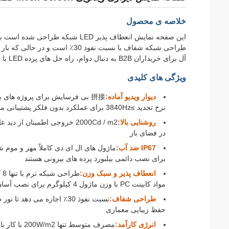
خلاصه ی محصول
این صفحه نمایش انعطاف پذیر LED شبکه طراحی شده است برای تقاضا
طراحی شبکه شفاف با نسبت نفوذ 30٪
آل برای خریداران B2B به دنبال دوام، راه حل های پرده LED با روشنایی بالا برای مکان های تجاری و سرگرمی در سراسر جهان.
ویژگی های کلیدی
ديوار ويديو آماده:
نرخ تجدید ≥3840Hz برای عملکرد بدون فلکر پشتیبانی می کند
روشنایی بالا:
2000Cd / m2 خروجی اطمینان ا
در فضای باز
IP67 ضد آب:
ماژول های ال ای دی کاملاً مهر و موم ش
برای نصب دائمی بیلبورد پرده های بیرونی هستند
انعطاف پذیر و سبک وزن:
طر
مواد کابینت PC با وزن ماژول 4 کیلوگرم برای نصب آسان
طراحی شفاف:
نسبت نفوذ 30٪ اجازه می ده
حفظ زیبایی معماری
انرژی کارآمد:
مصرف متوسط تنها 200W/m2 با کار با ولتاژ پایین DC12V برای کار ایمن و مقرون به صرفه 24/7