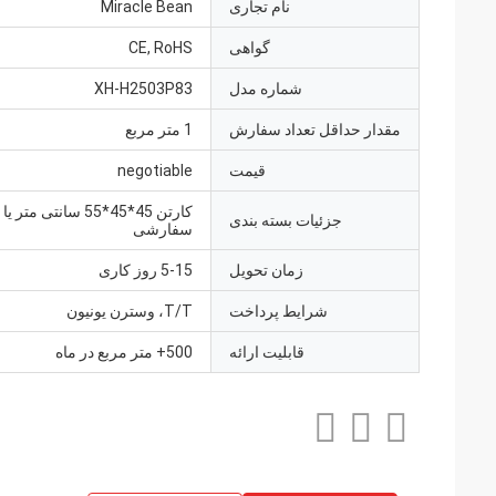
نام تجاری
Miracle Bean
گواهی
CE, RoHS
شماره مدل
XH-H2503P83
مقدار حداقل تعداد سفارش
1 متر مربع
قیمت
negotiable
کارتن 45*45*55 سانتی 
جزئیات بسته بندی
سفارشی
زمان تحویل
5-15 روز کاری
شرایط پرداخت
T/T، وسترن یونیون
قابلیت ارائه
500+ متر مربع در ماه