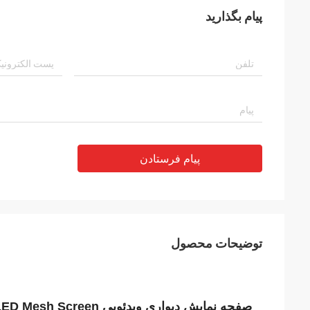
پیام بگذارید
پیام فرستادن
توضیحات محصول
صفحه نمایش دیواری ویدئویی LED Mesh Screen در فضای باز پرده شفاف بیلبورد برای تبلیغات نمای ساختمان