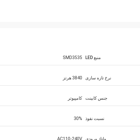
منبع LED
SMD3535
نرخ تازه سازی
3840 هرتز
جنس کابینت
کامپیوتر
نسبت نفوذ
30%
ولتاژ ورودی
AC110-240V