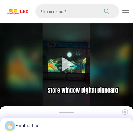
P5 Ультрамягкий гибкий светодиодный
Sophia Liu
прозрачный пленочный экран