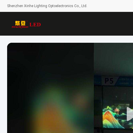
Shenzhen Xinhe Lighting Optoelectronics Co., Ltd.