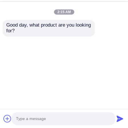
パネル
今雑談しなさい
問い合わせを送信する
2:15 AM
#
透明なLEDフィルムディスプレイ
#
柔軟な透明LEDフィルム
Good day, what product are you looking 
#
LEDフィルムディスプレイ画面
for?
LED透明なフィルムスクリーン
2026-07-09
P5 超柔らかい柔軟なLED 透明フィルムスクリーン 自粘性切断式窓ディスプ
レイパネル についてP5 超柔らかい柔軟なLED透明フィルムスクリーン現代
の小売業と建築用途のために設計された革命的なディスプレイソリューショ
ンです.超柔らかい柔軟なPETフィルム基板このスクリーンは,曲げたガラス表
面,柱,不規則な建築形に適するように簡単に曲がります.R50mm画像の質を損
なうことなく P5 LED 透明...
お問い合わせ
訪問者のメッセージ
メッセージを残しなさい
まだ公のコメントはない