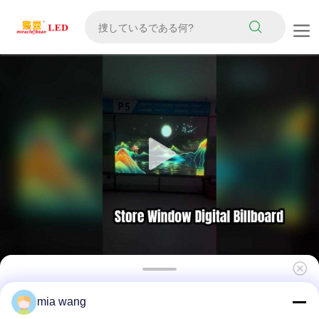
P5 超ソフト柔軟な LED 透明フィルム スクリー
mia wang
ン自己粘着カット可能ウィンドウ ディスプレイ