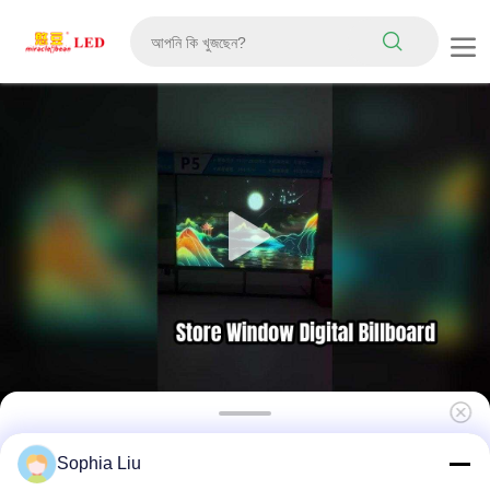
P5 আল্ট্রা নরম নমনীয় LED স্বচ্ছ ফিল্ম স্ক্রিন স্ব-আঠালো কাটা
Sophia Liu
উইন্ডো ডিসপ্লে প্যানেল