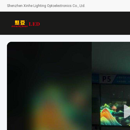
Shenzhen Xinhe Lighting Optoelectronics Co., Ltd.