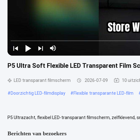
P5 Ultra Soft Flexible LED Transparent Film S
LED transparant filmscherm
2026-07-09
10 uitzi
#
Doorzichtig LED-filmdisplay
#
Flexible transparante LED-film
P5 Ultrazacht, flexibel LED-transparant filmscherm, zelfklevend, s
LED-transparant filmschermis een revolutionaire displayoplossing .
Berichten van bezoekers