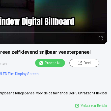
creen zelfklevend snijbaar vensterpaneel
Praatje Nu
Deel
chten
#
LED Film Display Screen
nijdbaar etalagepaneel voor de detailhandel DeP5 Ultrazacht flexibel
..
Bekijk meer
Verlaat een Bericht