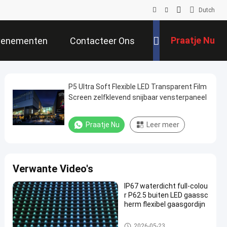
Dutch
Praatje Nu
venementen
Contacteer Ons
P5 Ultra Soft Flexible LED Transparent Film
Screen zelfklevend snijbaar vensterpaneel
Praatje Nu
Leer meer
Verwante Video's
IP67 waterdicht full-colou
r P62.5 buiten LED gaassc
herm flexibel gaasgordijn
LED -maasscherm
2026-05-23