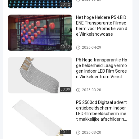
00:12
Het hoge Heldere P5-LEID
ENE Transparante Filmsc
herm voor Promotie van d
e Winkelshowcase
LED transparant filmscherm
00:12
2026-04-29
P6 Hoge transparantie Ho
ge helderheid Laag vermo
gen Indoor LED Film Scree
n Winkelcentrum Venster
Reclame scherm
LED transparant filmscherm
00:09
2026-03-20
P5 2500cd Digitaal advert
entiebeeldscherm Indoor
LED-filmbeeldscherm me
t makkelijke afschildering
en installatie voor winkelv
ensters
LED transparant filmscherm
00:11
2026-03-20