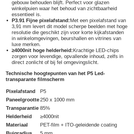
gebouw behouden blijft. Perfect voor glazen
winkelpuien waar het behoud van zichtbaarheid
essentieel is.
LED -gaasdisplay
P3.91 Fijne pixelafstand:
Met een pixelafstand van
3,91 mm levert dit model scherpe beelden met hoge
resolutie die geschikt zijn voor korte kijkafstanden
LED transparant filmscherm
in winkelomgevingen, beurshallen en vitrines van
luxe merken.
≥4000nit hoge helderheid:
Krachtige LED-chips
Doorzichtig LED-display
zorgen voor levendige, opvallende inhoud, zelfs in
direct zonlicht of bij fel omgevingslicht.
Drone vliegende LED-scherm
Technische hoogtepunten van het P5 Led-
transparante filmscherm
Pixelafstand
P5
Holografisch led-scherm
Paneelgrootte
250 x 1000 mm
Transparantie
85%
LED -roosterscherm
Helderheid
≥4000nit
Materiaal
PET-film + ITO-geleidende coating
Transparant beeldscherm
Buigradius
5 mm