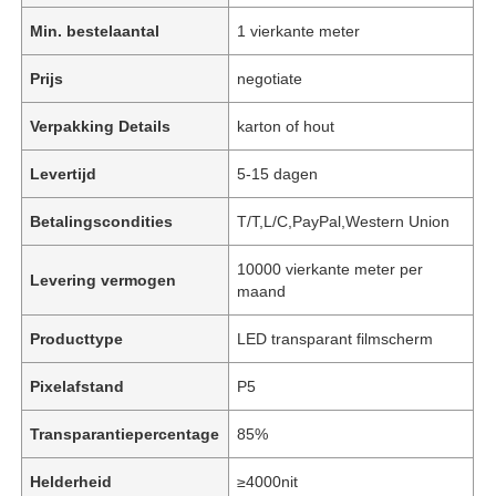
Min. bestelaantal
1 vierkante meter
Prijs
negotiate
Verpakking Details
karton of hout
Levertijd
5-15 dagen
Betalingscondities
T/T,L/C,PayPal,Western Union
10000 vierkante meter per
Levering vermogen
maand
Producttype
LED transparant filmscherm
Pixelafstand
P5
Transparantiepercentage
85%
Helderheid
≥4000nit