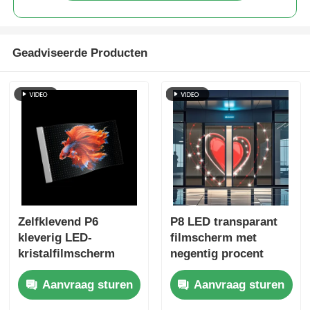
Geadviseerde Producten
Zelfklevend P6
P8 LED transparant
kleverig LED-
filmscherm met
kristalfilmscherm
negentig procent
240mmx1000mm
transparantie en
Aanvraag sturen
Aanvraag sturen
Gemakkelijk te
ultradunne flexibele
installeren
film voor naadloze