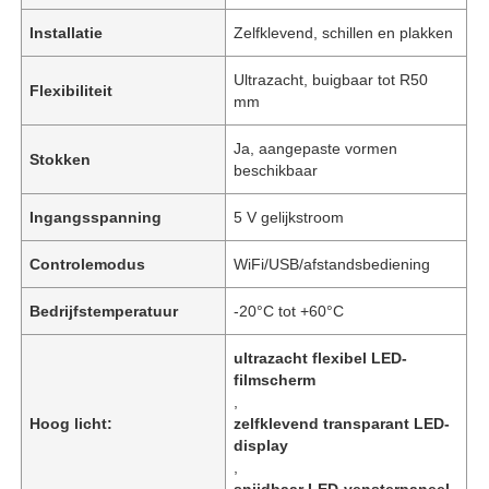
Installatie
Zelfklevend, schillen en plakken
Ultrazacht, buigbaar tot R50
Flexibiliteit
mm
Ja, aangepaste vormen
Stokken
beschikbaar
Ingangsspanning
5 V gelijkstroom
Controlemodus
WiFi/USB/afstandsbediening
Bedrijfstemperatuur
-20°C tot +60°C
ultrazacht flexibel LED-
filmscherm
,
Hoog licht:
zelfklevend transparant LED-
display
,
snijdbaar LED-vensterpaneel