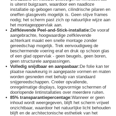
is uiterst buigzaam, waardoor een naadloze
installatie op gebogen ramen, cilindrische pilaren en
oneffen glasgevels mogelijk is. Geen stijve frames
Fabrieksreis
nodig; het scherm past zich op natuurlijke wijze aan
het montageoppervlak aan.
Zelfklevende Peel-and-Stick-installatie:
De vooraf
Kwaliteitscontrole
aangebrachte, hoogwaardige zelfklevende
achterkant maakt een snelle montage zonder
gereedschap mogelijk. Trek eenvoudigweg de
Neem contact met ons op
beschermende voering eraf en druk op schoon glas
of een glad oppervlak - geen beugels, geen boren,
geen structurele aanpassingen.
Nieuws
Volledig snijdbaar en aanpasbaar:
De folie kan ter
plaatse nauwkeurig in aangepaste vormen en maten
worden gesneden met behulp van standaard
Alle Gevallen
snijgereedschappen. Creëer opvallende,
onregelmatige displays, logovormige schermen of
doorlopende lintinstallaties over meerdere ruiten.
Offerte Aanvragen
85% transparantiepercentage:
Wanneer er geen
inhoud wordt weergegeven, blijft het scherm vrijwel
onzichtbaar, waardoor het natuurlijke licht behouden
blijft en de architectonische esthetiek van het
LED -maasscherm