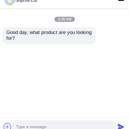
Sophia Liu
2:36 AM
Good day, what product are you looking 
P5 Ultra 92%
Indoor P5 LED
for?
Transparency 2000cd
transparant
Helderheid LED Film
filmscherm High
Screen voor
Definition
Aanvraag sturen
Aanvraag sturen
tentoonstelling en
zelfklevende display
winkelreklame
voor reclame in
glazen
vensterwinkels
Thuis
Ongeveer ons
Contacteer ons
Desktop Site
Sitemap
Privacybeleid
Kwaliteit
LED -maasscherm
China
Fabriek.Copyright © 2026 Shenzhen Xinhe
Lighting Optoelectronics Co., Ltd.. All Rights