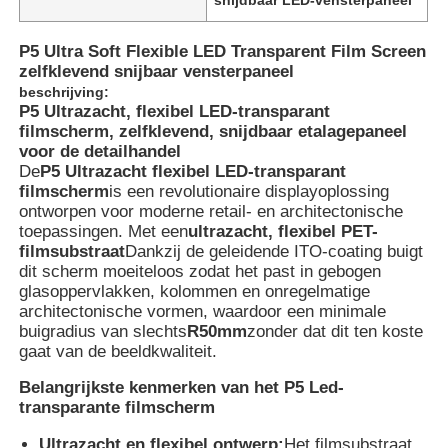
P5 Ultra Soft Flexible LED Transparent Film Screen
zelfklevend snijbaar vensterpaneel
beschrijving:
P5 Ultrazacht, flexibel LED-transparant
filmscherm, zelfklevend, snijdbaar etalagepaneel
voor de detailhandel
De
P5 Ultrazacht flexibel LED-transparant
filmscherm
is een revolutionaire displayoplossing
ontworpen voor moderne retail- en architectonische
toepassingen. Met een
ultrazacht, flexibel PET-
filmsubstraat
Dankzij de geleidende ITO-coating buigt
dit scherm moeiteloos zodat het past in gebogen
glasoppervlakken, kolommen en onregelmatige
architectonische vormen, waardoor een minimale
Huis
buigradius van slechts
R50mm
zonder dat dit ten koste
gaat van de beeldkwaliteit.
Producten
Belangrijkste kenmerken van het P5 Led-
transparante filmscherm
Over Ons
Ultrazacht en flexibel ontwerp:
Het filmsubstraat