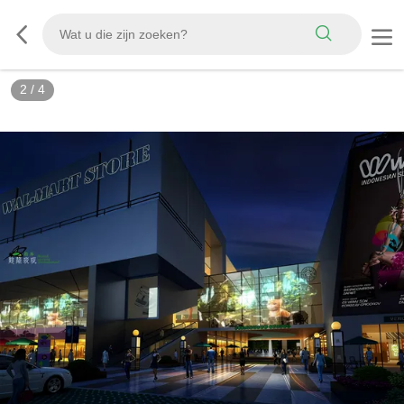
2
/
4