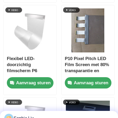
transparant scherm
integratie op glazen
gevels
Flexibel LED-
P10 Pixel Pitch LED
doorzichtig
Film Screen met 80%
filmscherm P6
transparantie en
Ultradun
300W Max Power
Aanvraag sturen
Aanvraag sturen
glasbeeldscherm
voor Shopping Mall
voor winkelcentrum
Reclame
venster Retail
reclame