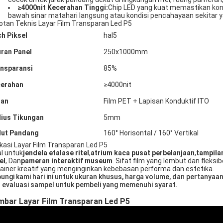
≥4000nit Kecerahan Tinggi:
Chip LED yang kuat memastikan kont
bawah sinar matahari langsung atau kondisi pencahayaan sekitar y
otan Teknis Layar Film Transparan Led P5
ch Piksel
hal5
ran Panel
250x1000mm
nsparansi
85%
erahan
≥4000nit
han
Film PET + Lapisan Konduktif ITO
ius Tikungan
5mm
ut Pandang
160° Horisontal / 160° Vertikal
ikasi Layar Film Transparan Led P5
al untuk
jendela etalase ritel
,
atrium kaca pusat perbelanjaan
,
tampila
el
, Dan
pameran interaktif museum
. Sifat film yang lembut dan fleks
ainer kreatif yang menginginkan kebebasan performa dan estetika.
ungi kami hari ini untuk ukuran khusus, harga volume, dan pertanya
 evaluasi sampel untuk pembeli yang memenuhi syarat.
mbar Layar Film Transparan Led P5