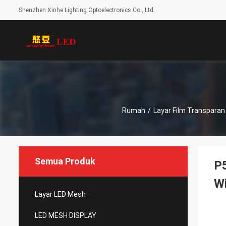
Shenzhen Xinhe Lighting Optoelectronics Co., Ltd.
Rumah
/
Layar Film Transparan
Semua Produk
P5
Wi
Layar LED Mesh
LED MESH DISPLAY