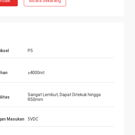
rbaik
Bicara Sekarang
iksel
P5
ahan
≥4000nit
Sangat Lembut, Dapat Ditekuk hingga
ilitas
R50mm
gan Masukan
5VDC