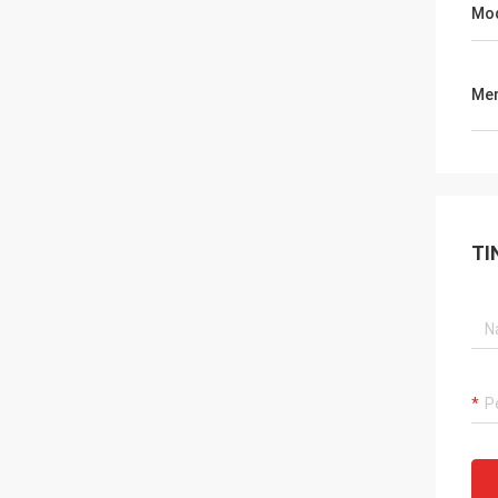
Mod
Men
TI