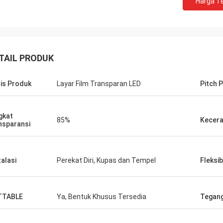
Harga Te
TAIL PRODUK
is Produk
Layar Film Transparan LED
Pitch P
gkat
85%
Kecer
nsparansi
talasi
Perekat Diri, Kupas dan Tempel
Fleksib
TTABLE
Ya, Bentuk Khusus Tersedia
Tegan