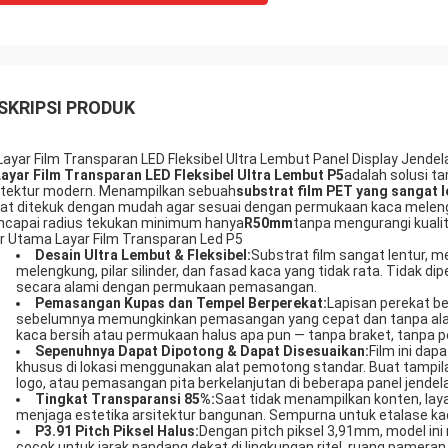
SKRIPSI PRODUK
Layar Film Transparan LED Fleksibel Ultra Lembut Panel Display Jendel
ayar Film Transparan LED Fleksibel Ultra Lembut P5
adalah solusi ta
itektur modern. Menampilkan sebuah
substrat film PET yang sangat l
at ditekuk dengan mudah agar sesuai dengan permukaan kaca melengku
capai radius tekukan minimum hanya
R50mm
tanpa mengurangi kuali
ur Utama Layar Film Transparan Led P5
Desain Ultra Lembut & Fleksibel:
Substrat film sangat lentur,
melengkung, pilar silinder, dan fasad kaca yang tidak rata. Tidak d
secara alami dengan permukaan pemasangan.
Pemasangan Kupas dan Tempel Berperekat:
Lapisan perekat be
sebelumnya memungkinkan pemasangan yang cepat dan tanpa alat.
kaca bersih atau permukaan halus apa pun — tanpa braket, tanpa pe
Sepenuhnya Dapat Dipotong & Dapat Disesuaikan:
Film ini dap
khusus di lokasi menggunakan alat pemotong standar. Buat tampila
logo, atau pemasangan pita berkelanjutan di beberapa panel jendela
Tingkat Transparansi 85%:
Saat tidak menampilkan konten, laya
menjaga estetika arsitektur bangunan. Sempurna untuk etalase kac
P3.91 Pitch Piksel Halus:
Dengan pitch piksel 3,91mm, model ini 
cocok untuk jarak pandang dekat di lingkungan ritel, ruang pamer