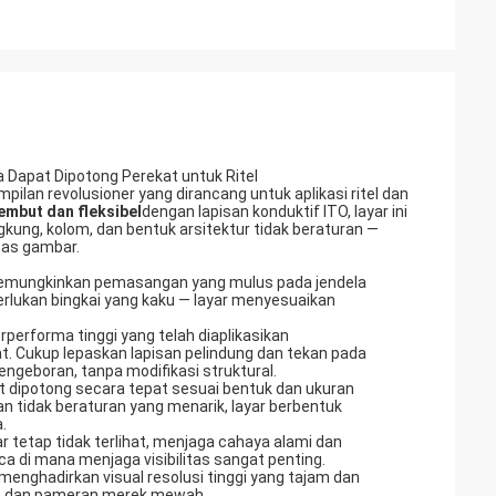
a Dapat Dipotong Perekat untuk Ritel
mpilan revolusioner yang dirancang untuk aplikasi ritel dan
embut dan fleksibel
dengan lapisan konduktif ITO, layar ini
ng, kolom, dan bentuk arsitektur tidak beraturan —
tas gambar.
 memungkinkan pemasangan yang mulus pada jendela
iperlukan bingkai yang kaku — layar menyesuaikan
rperforma tinggi yang telah diaplikasikan
 Cukup lepaskan lapisan pelindung dan tekan pada
ngeboran, tanpa modifikasi struktural.
at dipotong secara tepat sesuai bentuk dan ukuran
n tidak beraturan yang menarik, layar berbentuk
.
r tetap tidak terlihat, menjaga cahaya alami dan
a di mana menjaga visibilitas sangat penting.
menghadirkan visual resolusi tinggi yang tajam dan
an, dan pameran merek mewah.