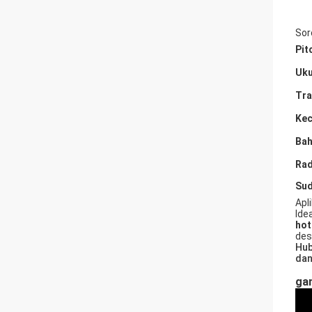
Sor
Pit
Uku
Tra
Kec
Ba
Rad
Sud
Apl
Ide
hot
des
Hub
dan
ga