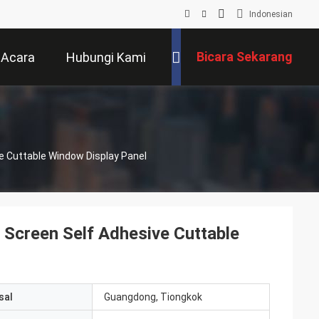
Indonesian
Bicara Sekarang
Acara
Hubungi Kami
ve Cuttable Window Display Panel
m Screen Self Adhesive Cuttable
sal
Guangdong, Tiongkok