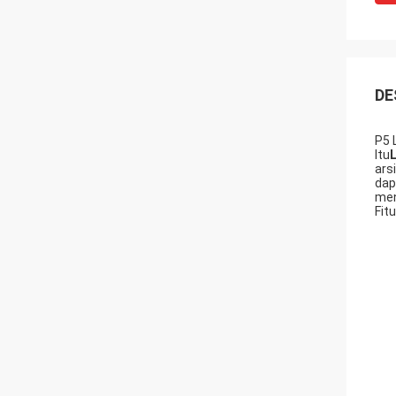
DE
P5 
Itu
L
ars
dap
men
Fit