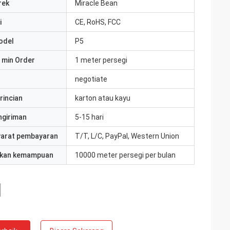
rek
Miracle Bean
i
CE, RoHS, FCC
odel
P5
 min Order
1 meter persegi
negotiate
rincian
karton atau kayu
ngiriman
5-15 hari
yarat pembayaran
T/T, L/C, PayPal, Western Union
kan kemampuan
10000 meter persegi per bulan