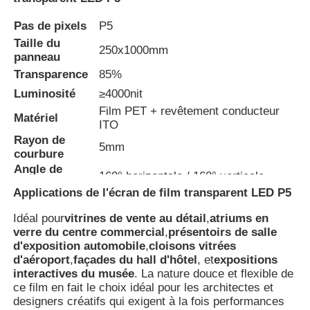
Pas de pixels
P5
Taille du
250x1000mm
panneau
Transparence
85%
Luminosité
≥4000nit
Film PET + revêtement conducteur
Matériel
ITO
Rayon de
5mm
courbure
Angle de
160° horizontale / 160° verticale
vision
Applications de l'écran de film transparent LED P5
Idéal pour
vitrines de vente au détail
,
atriums en
verre du centre commercial
,
présentoirs de salle
d'exposition automobile
,
cloisons vitrées
d'aéroport
,
façades du hall d'hôtel
, et
expositions
interactives du musée
. La nature douce et flexible de
ce film en fait le choix idéal pour les architectes et
designers créatifs qui exigent à la fois performances