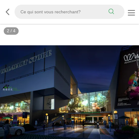
2
/
4