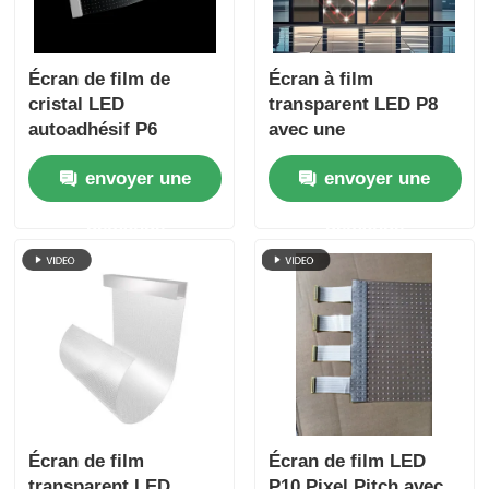
Écran de film de
Écran à film
cristal LED
transparent LED P8
autoadhésif P6
avec une
collant 240 mmx1000
transparence de
envoyer une
envoyer une
mm Facile à installer
quatre-vingt-dix pour
Panneau d'affichage
cent et un film
demande
demande
transparent
flexible ultra fin pour
une intégration
transparente sur les
façades en verre
Écran de film
Écran de film LED
transparent LED
P10 Pixel Pitch avec