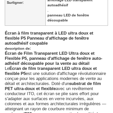
Surligner:
autoadhésif
,
panneau LED de fenêtre
découpable
Écran à film transparent à LED ultra doux et
flexible P5 Panneau d'affichage de fenêtre
autoadhésif coupable
description de:
Écran de Film Transparent LED Ultra doux et
Flexible P5, panneau d'affichage de fenêtre auto-
adhésif découpable pour la vente au détail
Le
Écran de film transparent LED ultra doux et
flexible P5
est une solution d'affichage révolutionnaire
conçue pour les applications modernes de vente au
Accueil
détail et architecturales. Doté d'un
substrat de film
PET ultra-doux et flexible
avec un revêtement
conducteur ITO, cet écran se plie sans effort pour
Produits
s'adapter aux surfaces en verre incurvées, aux
colonnes et aux formes architecturales irrégulières —
atteignant un rayon de courbure minimum de
À propos de nous