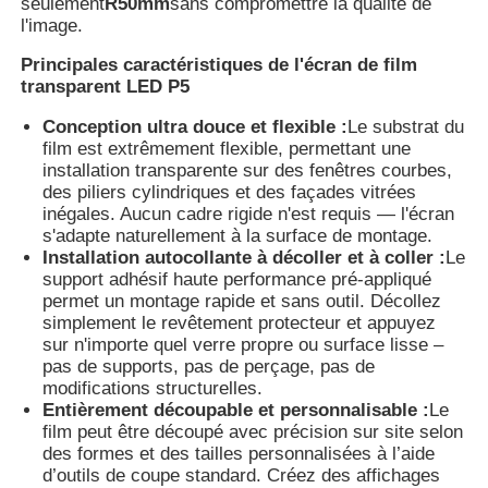
seulement
R50mm
sans compromettre la qualité de
l'image.
Visite d'usine
Principales caractéristiques de l'écran de film
transparent LED P5
Conception ultra douce et flexible :
Le substrat du
Contrôle de qualité
film est extrêmement flexible, permettant une
installation transparente sur des fenêtres courbes,
des piliers cylindriques et des façades vitrées
Nous contacter
inégales. Aucun cadre rigide n'est requis — l'écran
s'adapte naturellement à la surface de montage.
Installation autocollante à décoller et à coller :
Le
Nouvelles
support adhésif haute performance pré-appliqué
permet un montage rapide et sans outil. Décollez
simplement le revêtement protecteur et appuyez
Tous les cas
sur n'importe quel verre propre ou surface lisse –
pas de supports, pas de perçage, pas de
modifications structurelles.
Demander un devis
Entièrement découpable et personnalisable :
Le
film peut être découpé avec précision sur site selon
des formes et des tailles personnalisées à l’aide
d’outils de coupe standard. Créez des affichages
Écran de maillage LED