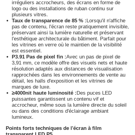
irréguliers accrocheurs, des écrans en forme de
logo ou des installations de ruban continu sur
plusieurs vitres.
Affichage en maille LED
Taux de transparence de 85 % :
Lorsqu'il n'affiche
pas de contenu, l'écran reste pratiquement invisible,
préservant ainsi la lumière naturelle et préservant
Écran de film transparent LED
l'esthétique architecturale du bâtiment. Parfait pour
les vitrines en verre où le maintien de la visibilité
est essentiel.
Affichage LED transparent
P3.91 Pas de pixel fin :
Avec un pas de pixel de
3,91 mm, ce modèle offre des visuels nets et haute
résolution adaptés aux distances de visualisation
Écran LED volant pour drone
rapprochées dans les environnements de vente au
détail, les halls d'exposition et les vitrines de
marques de luxe.
Écran à LED holographique
≥4000nit haute luminosité :
Des puces LED
puissantes garantissent un contenu vif et
accrocheur, même sous la lumière directe du soleil
ou dans des conditions d'éclairage ambiant
Écran de calandre LED
lumineux.
Points forts techniques de l'écran à film
Écran d'affichage transparent
transparent LED P5