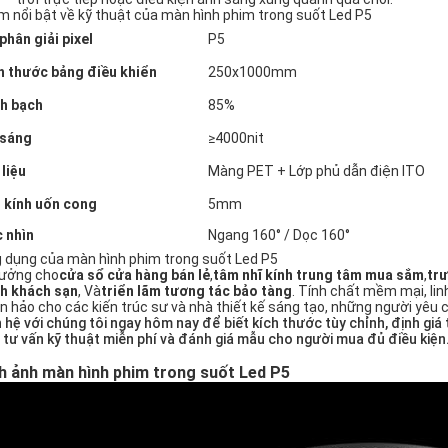
m nổi bật về kỹ thuật của màn hình phim trong suốt Led P5
phân giải pixel
P5
h thước bảng điều khiển
250x1000mm
h bạch
85%
sáng
≥4000nit
 liệu
Màng PET + Lớp phủ dẫn điện ITO
 kính uốn cong
5mm
 nhìn
Ngang 160° / Dọc 160°
 dụng của màn hình phim trong suốt Led P5
tưởng cho
cửa sổ cửa hàng bán lẻ
,
tâm nhĩ kính trung tâm mua sắm
,
tr
h khách sạn
, Và
triển lãm tương tác bảo tàng
. Tính chất mềm mại, lin
n hảo cho các kiến ​​trúc sư và nhà thiết kế sáng tạo, những người yêu
n hệ với chúng tôi ngay hôm nay để biết kích thước tùy chỉnh, định g
 tư vấn kỹ thuật miễn phí và đánh giá mẫu cho người mua đủ điều kiện
h ảnh màn hình phim trong suốt Led P5