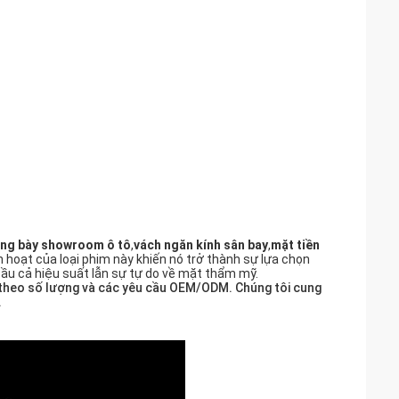
ưng bày showroom ô tô
,
vách ngăn kính sân bay
,
mặt tiền
h hoạt của loại phim này khiến nó trở thành sự lựa chọn
 cầu cả hiệu suất lẫn sự tự do về mặt thẩm mỹ.
iá theo số lượng và các yêu cầu OEM/ODM. Chúng tôi cung
.