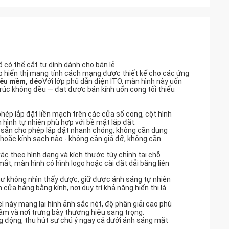
 có thể cắt tự dính dành cho bán lẻ
áp hiển thị mang tính cách mạng được thiết kế cho các ứng
iêu mềm, dẻo
Với lớp phủ dẫn điện ITO, màn hình này uốn
​trúc không đều — đạt được bán kính uốn cong tối thiểu
hép lắp đặt liền mạch trên các cửa sổ cong, cột hình
hình tự nhiên phù hợp với bề mặt lắp đặt.
i sẵn cho phép lắp đặt nhanh chóng, không cần dụng
n hoặc kính sạch nào - không cần giá đỡ, không cần
ác theo hình dạng và kích thước tùy chỉnh tại chỗ
t, màn hình có hình logo hoặc cài đặt dải băng liên
như không nhìn thấy được, giữ được ánh sáng tự nhiên
 cửa hàng bằng kính, nơi duy trì khả năng hiển thị là
l này mang lại hình ảnh sắc nét, độ phân giải cao phù
lãm và nơi trưng bày thương hiệu sang trọng.
 động, thu hút sự chú ý ngay cả dưới ánh sáng mặt