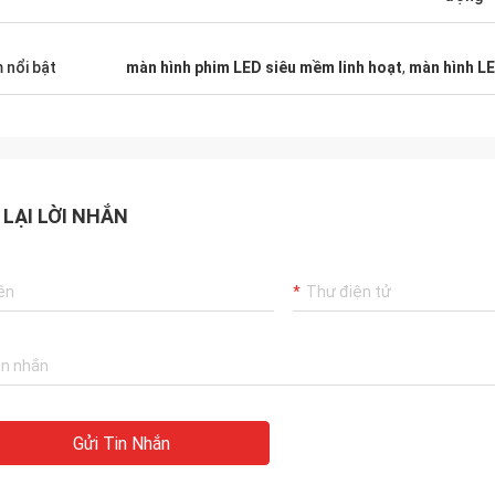
 nổi bật
màn hình phim LED siêu mềm linh hoạt
,
màn hình LE
 LẠI LỜI NHẮN
Gửi Tin Nhắn