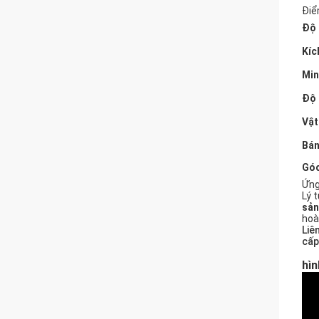
Điể
Độ 
Kíc
Min
Độ 
Vật
Bán
Góc
Ứng
Lý 
sản
hoà
Liê
cấp
hìn