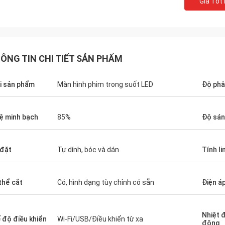
Giá Tốt
ÔNG TIN CHI TIẾT SẢN PHẨM
i sản phẩm
Màn hình phim trong suốt LED
Độ phân
lệ minh bạch
85%
Độ sá
 đặt
Tự dính, bóc và dán
Tính li
thể cắt
Có, hình dạng tùy chỉnh có sẵn
Điện á
Nhiệt 
 độ điều khiển
Wi-Fi/USB/Điều khiển từ xa
động