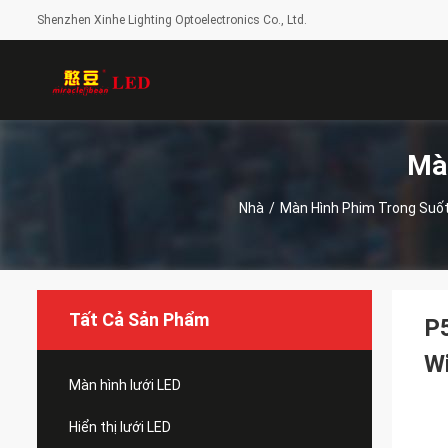
Shenzhen Xinhe Lighting Optoelectronics Co., Ltd.
Mà
Nhà
/
Màn Hình Phim Trong Suố
Tất Cả Sản Phẩm
P5
Wi
Màn hình lưới LED
Hiển thị lưới LED