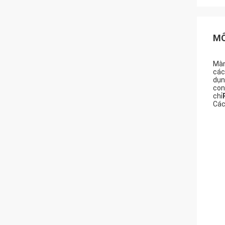
MÔ
Màn
các
dụn
con
chỉ
Các