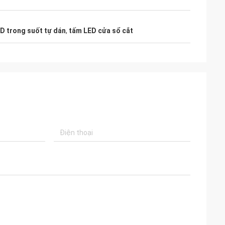
D trong suốt tự dán
,
tấm LED cửa sổ cắt