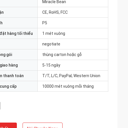
Miracle Bean
ận
CE, RoHS, FCC
nh
P5
đặt hàng tối thiểu
1 mét vuông
negotiate
óng gói
thùng carton hoặc gỗ
 giao hàng
5-15 ngày
n thanh toán
T/T, L/C, PayPal, Western Union
 cung cấp
10000 mét vuông mỗi tháng