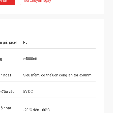
 Nhất
Nói Chuyện Ngay.
 giải pixel
P5
ng
≥4000nit
nh hoạt
Siêu mềm, có thể uốn cong lên tới R50mm
p đầu vào
5V DC
độ hoạt
-20°C đến +60°C