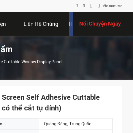
Vietnamese
Nói Chuyện Ngay.
iện
Liên Hệ Chúng
hẩm
Tôi
ive Cuttable Window Display Panel
m Screen Self Adhesive Cuttable
có thể cắt tự dính)
c
Quảng Đông, Trung Quốc