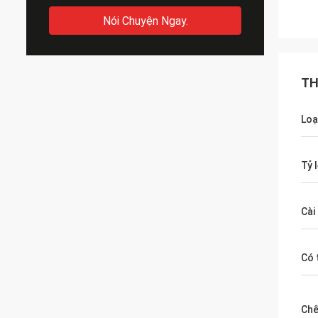
Nói Chuyện Ngay.
TH
Loạ
Tỷ 
Cài
Có 
Chế