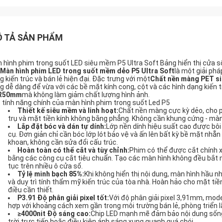
 TẢ SẢN PHẨM
 hình phim trong suốt LED siêu mềm P5 Ultra Soft Bảng hiển thị cửa sổ
Màn hình phim LED trong suốt mềm dẻo P5 Ultra Soft
là một giải ph
g kiến ​​trúc và bán lẻ hiện đại. Đặc trưng với một
Chất nền màng PET s
g dễ dàng để vừa với các bề mặt kính cong, cột và các hình dạng kiến ​
R50mm
mà không làm giảm chất lượng hình ảnh.
 tính năng chính của màn hình phim trong suốt Led P5
Thiết kế siêu mềm và linh hoạt:
Chất nền màng cực kỳ dẻo, cho p
trụ và mặt tiền kính không bằng phẳng. Không cần khung cứng - màn 
Lắp đặt bóc và dán tự dính:
Lớp nền dính hiệu suất cao được bô
cụ. Đơn giản chỉ cần bóc lớp lót bảo vệ và ấn lên bất kỳ bề mặt nhẵ
khoan, không cần sửa đổi cấu trúc.
Hoàn toàn có thể cắt và tùy chỉnh:
Phim có thể được cắt chính x
bằng các công cụ cắt tiêu chuẩn. Tạo các màn hình không đều bắt mắ
tục trên nhiều ô cửa sổ.
Tỷ lệ minh bạch 85%:
Khi không hiển thị nội dung, màn hình hầu 
và duy trì tính thẩm mỹ kiến ​​trúc của tòa nhà. Hoàn hảo cho mặt tiền
điều cần thiết.
P3.91 Độ phân giải pixel tốt:
Với độ phân giải pixel 3,91mm, mode
hợp với khoảng cách xem gần trong môi trường bán lẻ, phòng triển 
≥4000nit Độ sáng cao:
Chip LED mạnh mẽ đảm bảo nội dung sống
trời trực tiếp hoặc điều kiện ánh sáng xung quanh quá chói.