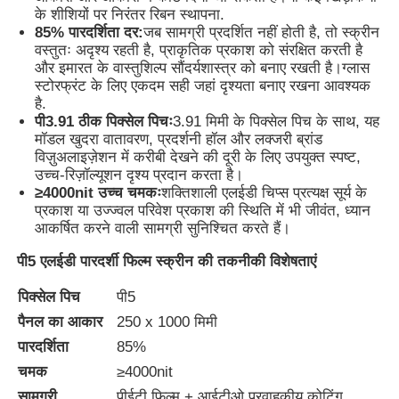
के शीशियों पर निरंतर रिबन स्थापना.
85% पारदर्शिता दर:
जब सामग्री प्रदर्शित नहीं होती है, तो स्क्रीन
वस्तुतः अदृश्य रहती है, प्राकृतिक प्रकाश को संरक्षित करती है
फैक्टरी यात्रा
और इमारत के वास्तुशिल्प सौंदर्यशास्त्र को बनाए रखती है।ग्लास
स्टोरफ्रंट के लिए एकदम सही जहां दृश्यता बनाए रखना आवश्यक
है.
गुणवत्ता नियंत्रण
पी3.91 ठीक पिक्सेल पिचः
3.91 मिमी के पिक्सेल पिच के साथ, यह
मॉडल खुदरा वातावरण, प्रदर्शनी हॉल और लक्जरी ब्रांड
विज़ुअलाइज़ेशन में करीबी देखने की दूरी के लिए उपयुक्त स्पष्ट,
हमसे संपर्क करें
उच्च-रिज़ॉल्यूशन दृश्य प्रदान करता है।
≥4000nit उच्च चमकः
शक्तिशाली एलईडी चिप्स प्रत्यक्ष सूर्य के
प्रकाश या उज्ज्वल परिवेश प्रकाश की स्थिति में भी जीवंत, ध्यान
समाचार
आकर्षित करने वाली सामग्री सुनिश्चित करते हैं।
पी5 एलईडी पारदर्शी फिल्म स्क्रीन की तकनीकी विशेषताएं
सभी मामलों
पिक्सेल पिच
पी5
पैनल का आकार
250 x 1000 मिमी
उद्धरण मांगें
पारदर्शिता
85%
चमक
≥4000nit
एलईडी मेष स्क्रीन
सामग्री
पीईटी फिल्म + आईटीओ प्रवाहकीय कोटिंग