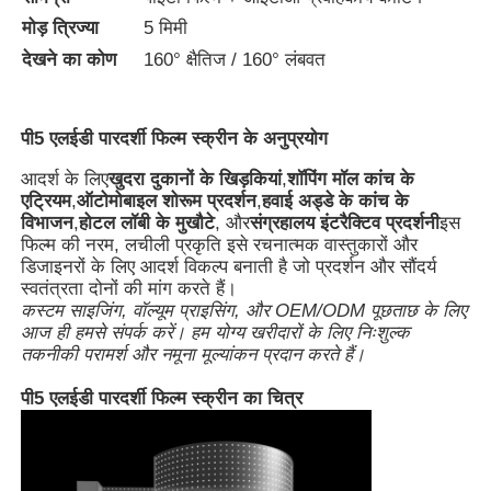
मोड़ त्रिज्या
5 मिमी
एलईडी मेष प्रदर्शन
देखने का कोण
160° क्षैतिज / 160° लंबवत
पारदर्शी फिल्म स्क्रीन का नेतृत्व किया
पी5 एलईडी पारदर्शी फिल्म स्क्रीन के अनुप्रयोग
आदर्श के लिए
खुदरा दुकानों के खिड़कियां
,
शॉपिंग मॉल कांच के
पारदर्शी एलईडी डिस्प्ले
एट्रियम
,
ऑटोमोबाइल शोरूम प्रदर्शन
,
हवाई अड्डे के कांच के
विभाजन
,
होटल लॉबी के मुखौटे
, और
संग्रहालय इंटरैक्टिव प्रदर्शनी
इस
फिल्म की नरम, लचीली प्रकृति इसे रचनात्मक वास्तुकारों और
ड्रोन उड़ने वाली एलईडी स्क्रीन
डिजाइनरों के लिए आदर्श विकल्प बनाती है जो प्रदर्शन और सौंदर्य
स्वतंत्रता दोनों की मांग करते हैं।
कस्टम साइजिंग, वॉल्यूम प्राइसिंग, और OEM/ODM पूछताछ के लिए
आज ही हमसे संपर्क करें। हम योग्य खरीदारों के लिए निःशुल्क
होलोग्राफिक एलईडी स्क्रीन
तकनीकी परामर्श और नमूना मूल्यांकन प्रदान करते हैं।
पी5 एलईडी पारदर्शी फिल्म स्क्रीन का चित्र
एलईडी ग्रिल स्क्रीन
पारदर्शी प्रदर्शन स्क्रीन