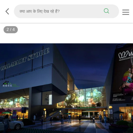
2
/
4