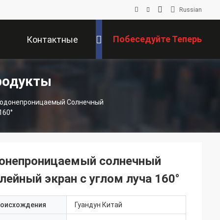
Russian
Побеседуйте Теперь
Контактные
родукты
Данные
Водонепроницаемый Солнечный
160°
донепроницаемый солнечный
ейный экран с углом луча 160°
роисхождения
Гуандун Китай