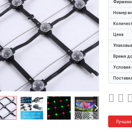
Фирменн
Номер м
Количест
Цена
Упаковы
Время д
Условия
Поставк
Лучшая