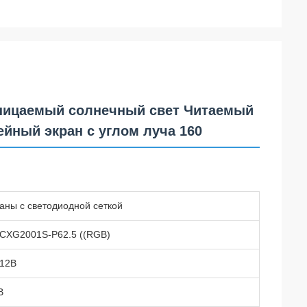
оницаемый солнечный свет Читаемый
йный экран с углом луча 160
аны с светодиодной сеткой
CXG2001S-P62.5 ((RGB)
12В
B