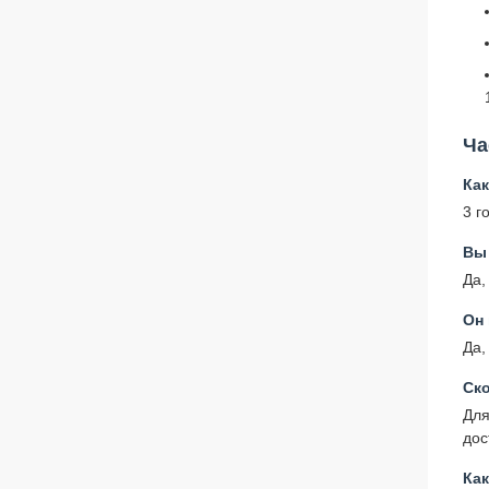
Ча
Как
3 г
Вы
Да,
Он
Да,
Ско
Для
дос
Ка