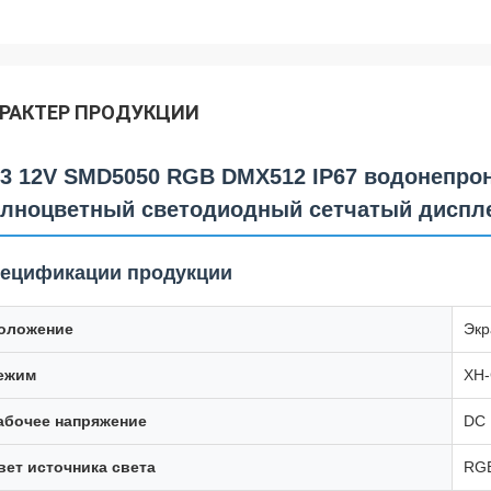
РАКТЕР ПРОДУКЦИИ
3 12V SMD5050 RGB DMX512 IP67 водонепр
лноцветный светодиодный сетчатый диспле
ецификации продукции
оложение
Экр
ежим
XH-
абочее напряжение
DC 
вет источника света
RG