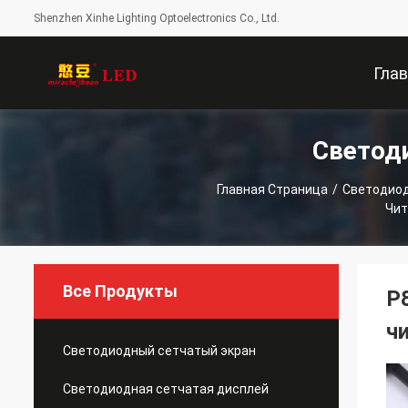
Shenzhen Xinhe Lighting Optoelectronics Co., Ltd.
Гла
Светод
Стран
Главная Страница
/
Светодиод
Чит
Все Продукты
P
ч
Светодиодный сетчатый экран
Светодиодная сетчатая дисплей