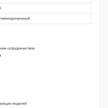
0
тивокоррозионный
тним сотрудничеством
а
твующих моделей