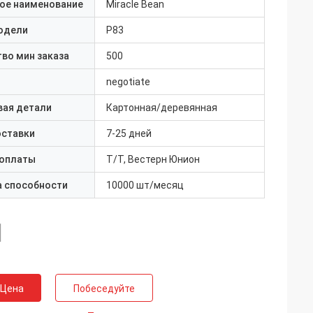
ое наименование
Miracle Bean
одели
P83
во мин заказа
500
negotiate
вая детали
Картонная/деревянная
оставки
7-25 дней
 оплаты
Т/Т, Вестерн Юнион
а способности
10000 шт/месяц
 Цена
Побеседуйте