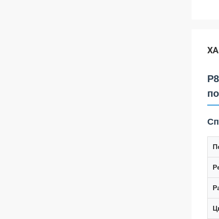
ХА
P8
по
Сп
П
Р
Р
Ц