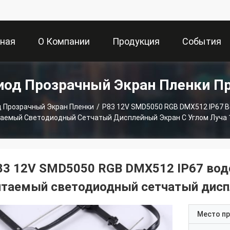
вная
О Компании
Продукция
События
иод Прозрачный Экран Пленки П
ица
 Прозрачный Экран Пленки
/
P83 12V SMD5050 RGB DMX512 IP67 
аемый Светодиодный Сетчатый Дисплейный Экран С Углом Луча 
83 12V SMD5050 RGB DMX512 IP67 во
итаемый светодиодный сетчатый диспл
Место п