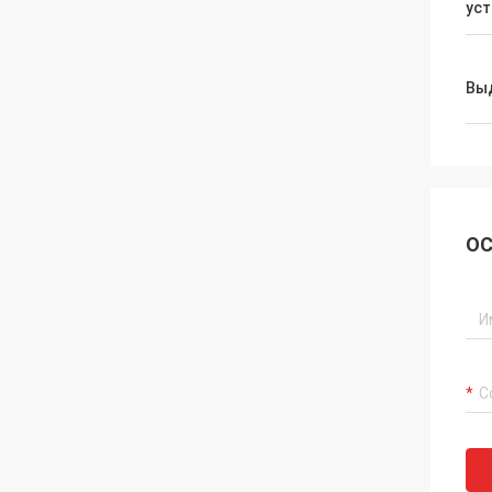
ус
Вы
ОС