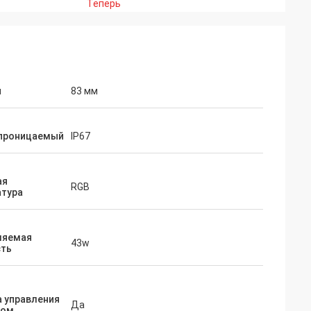
Теперь
и
83 мм
проницаемый
IP67
ая
RGB
атура
ляемая
43w
ть
 управления
Да
том