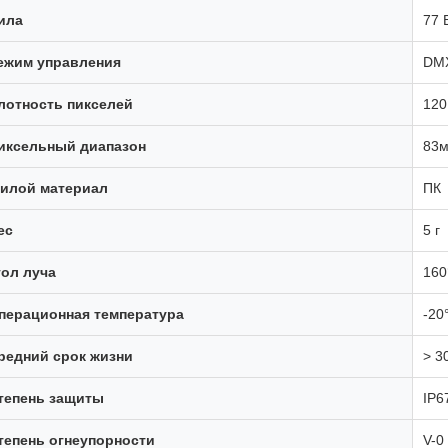
ила
77 
ежим управления
DM
лотность пикселей
120
иксельный диапазон
83м
илой материал
ПК
ес
5 г
гол луча
160
перационная температура
-20
редний срок жизни
> 3
тепень защиты
IP6
тепень огнеупорности
V-0