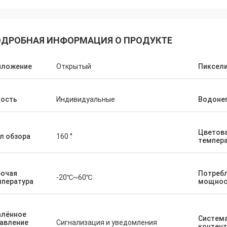
ДРОБНАЯ ИНФОРМАЦИЯ О ПРОДУКТЕ
иложение
Открытый
Пиксел
кость
Индивидуальные
Водоне
Цветов
л обзора
160 °
темпер
бочая
Потреб
-20℃~60℃
мпература
мощнос
алённое
Система
авление
Сигнализация и уведомления
контен