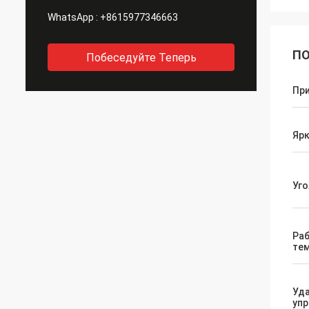
WhatsApp :
+8615977346663
ПО
Побеседуйте Теперь
Пр
Яр
Уго
Ра
те
Уд
упр