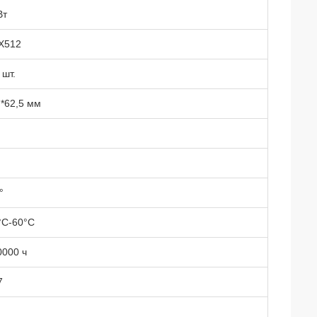
Вт
X512
 шт.
*62,5 мм
°
°C-60°C
0000 ч
7