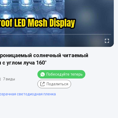
епроницаемый солнечный читаемый
с углом луча 160°
Побеседуйте теперь
7 виды
Поделиться
розрачная светодиодная пленка