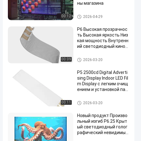
ны магазина
Светодиод прозрачный экра
00:12
2026-04-29
н пленки
P6 Высокая прозрачнос
ть Высокая яркость Низ
кая мощность Внутренн
ий светодиодный киноэ
кран Торговый центр Ок
но Рекламный экран
Светодиод прозрачный экра
00:09
2026-03-20
н пленки
P5 2500cd Digital Adverti
sing Display Indoor LED Fil
m Display с легким очищ
ением и установкой пал
очки для витрины магаз
ина
Светодиод прозрачный экра
00:11
2026-03-20
н пленки
Новый продукт Произво
льный изгиб P6.25 Крыт
ый светодиодный голог
рафический невидимый
прозрачный светодиодн