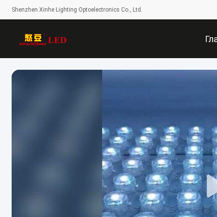
Shenzhen Xinhe Lighting Optoelectronics Co., Ltd.
Гл
Стр