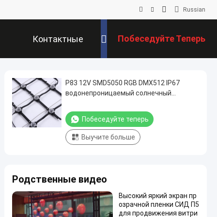
Russian
Побеседуйте Теперь
Контактные
Данные
P83 12V SMD5050 RGB DMX512 IP67
водонепроницаемый солнечный
читаемый светодиодный сетчатый
дисплейный экран с углом луча 160°
Побеседуйте теперь
Выучите больше
Родственные видео
Высокий яркий экран пр
озрачной пленки СИД П5
для продвижения витри