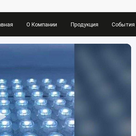
авная
О Компании
Продукция
События
аница