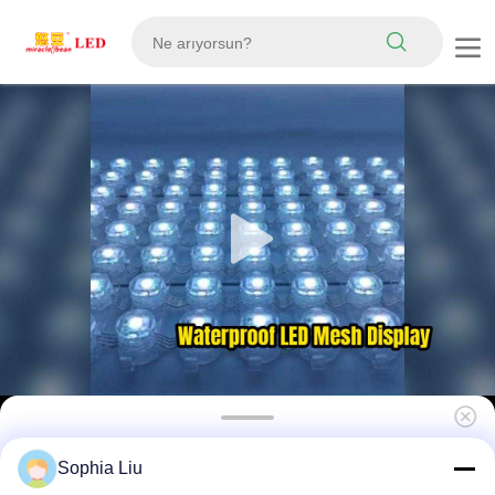
P83 12V SMD5050 RGB DMX512 IP67 Su
Sophia Liu
geçirmez Güneş ışığı ile okunur LED Mesh