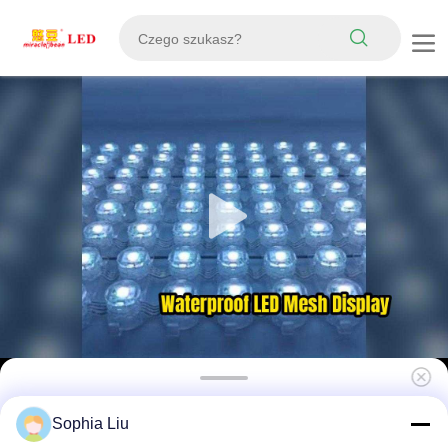
P83 12V SMD5050 RGB DMX512 IP67
Sophia Liu
Wodoodporny ekran LED czytelny w świetle