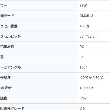
パワー
77W
制御モード
DMX512
ピクセル密度
120個
ピクセルピッチ
83m*62.5mm
住宅用材料
PC
体重
5g
ビームアングル
160°
動作温度
-20°Cから60°C
均 寿命
>30000h
保護度
IP67
炎阻害性グレード
V-0