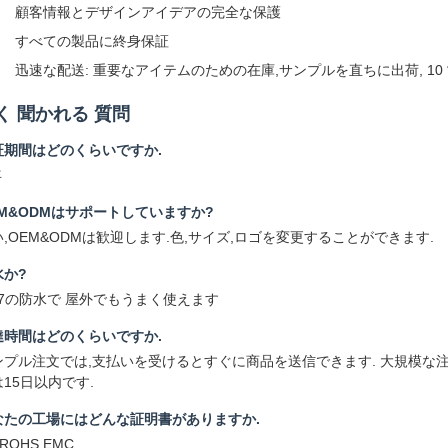
顧客情報とデザインアイデアの完全な保護
すべての製品に終身保証
迅速な配送: 重要なアイテムのための在庫,サンプルを直ちに出荷, 10 営
く 聞かれる 質問
証期間はどのくらいですか.
年
EM&ODMはサポートしていますか?
い,OEM&ODMは歓迎します.色,サイズ,ロゴを変更することができます.
水か?
P67の防水で 屋外でもうまく使えます
達時間はどのくらいですか.
ンプル注文では,支払いを受けるとすぐに商品を送信できます. 大規模な注文
15日以内です.
なたの工場にはどんな証明書がありますか.
,ROHS,EMC