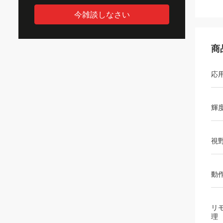
今雑談しなさい
商
応
輝
視
動
リ
理