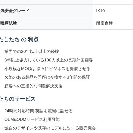
電気安全グレード
IK10
塩噴霧試験
耐腐食性
たしたち の 利点
業界での20年以上以上の経験
3年以上協力している100人以上の長期外国顧客
小規模なMOQは,徐々にビジネスを発展させる
欠陥のある製品を即座に交換する3年間の保証
顧客への直接的な問題解決支援
たちのサービス
24時間対応時間 英語を流暢に話せる
OEM&ODMサービス利用可能
独自のデザインや既存のモデルに対する販売機会