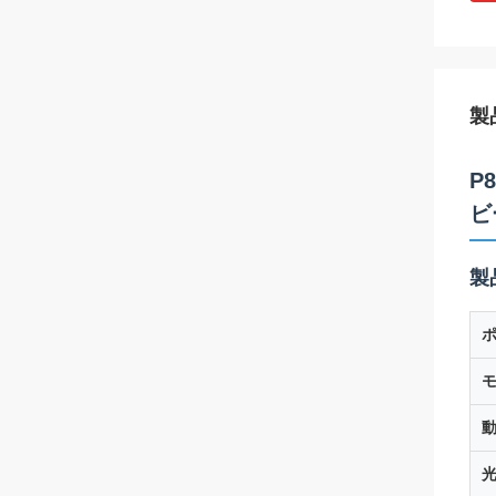
製
P
ビ
製