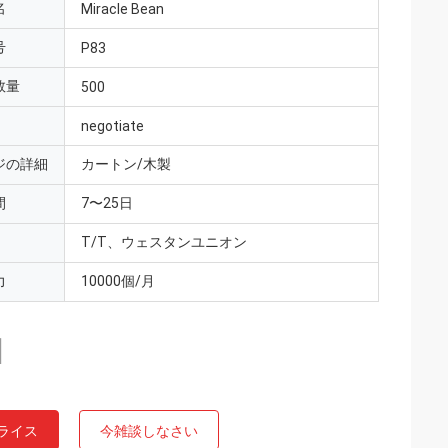
名
Miracle Bean
号
P83
数量
500
negotiate
ジの詳細
カートン/木製
間
7〜25日
T/T、ウェスタンユニオン
力
10000個/月
ライス
今雑談しなさい