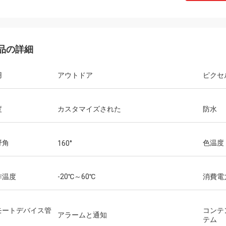
品の詳細
用
アウトドア
ピクセ
度
カスタマイズされた
防水
野角
色温度
160°
作温度
-20℃～60℃
消費電
モートデバイス管
コンテ
アラームと通知
テム