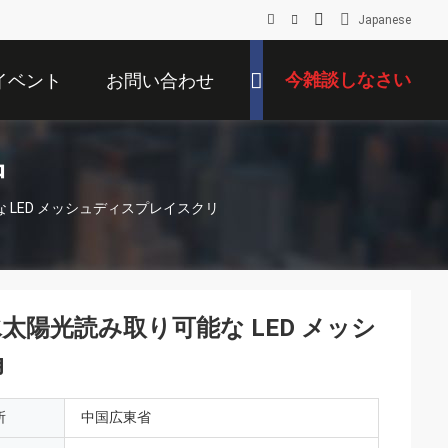
Japanese
今雑談しなさい
イベント
お問い合わせ
品
り可能な LED メッシュディスプレイスクリ
P67 防水太陽光読み取り可能な LED メッシ
角
所
中国広東省