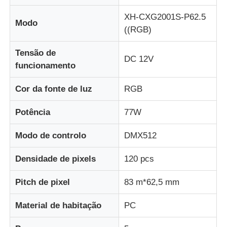
XH-CXG2001S-P62.5
Modo
Fábrica
((RGB)
Tensão de
DC 12V
Controle de qualidade
funcionamento
Cor da fonte de luz
RGB
Contacte-nos
Potência
77W
Notícias
Modo de controlo
DMX512
Todos os casos
Densidade de pixels
120 pcs
Pitch de pixel
83 m*62,5 mm
Solicitar Orçamento
Material de habitação
PC
Tela de malha LED