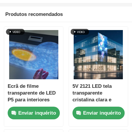
Produtos recomendados
Ecrã de filme
5V 2121 LED tela
transparente de LED
transparente
P5 para interiores
cristalina clara e
Ecrã adesivo de alta
digital para venda a
Enviar inquérito
Enviar inquérito
definição para
retalho Vitrine de
publicidade em lojas
vidro Centro de
de retalho
exposições Terminal