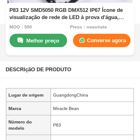
P83 12V SMD5050 RGB DMX512 IP67 Ícone de
visualização de rede de LED à prova d'água,
legível à luz solar, com ângulo de raio de 160°
MOQ：500
Preço：negotiate
Converse agora
Melhor preço
DESCRIçãO DE PRODUTO
Lugar de origem
GuangdongChina
Marca
Miracle Bean
Número do
P83
modelo