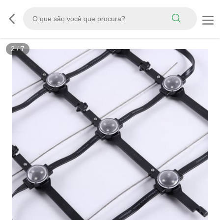
3
/
7