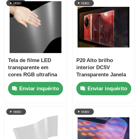
do aeroporto e
exposição de marcas
de luxo
Tela de filme LED
P20 Alto brilho
transparente em
interior DC5V
cores RGB ultrafina
Transparente Janela
de 6 mm, dimensão
LED Display Boa
Enviar inquérito
Enviar inquérito
de gabinete
qualidade Pantalla
personalizada, filme
LED Transparente
LED flexível de alta
transparência para
publicidade comercial
em vitrines de lojas
de shopping