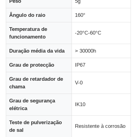
Peso
5g
Ângulo do raio
160°
Exibição de malha LED
Temperatura de
-20°C-60°C
Tela de filme transparente LED
funcionamento
Duração média da vida
> 30000h
Display LED transparente
Grau de protecção
IP67
Tela LED Voadora para Drone
Grau de retardador de
V-0
chama
Ecrã LED holográfico
Grau de segurança
IK10
elétrica
Tela da grade LED
Teste de pulverização
Resistente à corrosão
de sal
Tela de exibição transparente