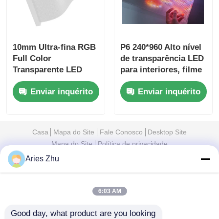
10mm Ultra-fina RGB
P6 240*960 Alto nível
Full Color
de transparência LED
Transparente LED
para interiores, filme
Film Screen com
transparente, ecrã de
Enviar inquérito
Enviar inquérito
tamanho de gabinete
vidro
personalizado para
publicidade comercial
Casa
Mapa do Site
Fale Conosco
Desktop Site
Mapa do Site
Política de privacidade
Aries Zhu
Qualidade
Tela de malha LED
Fábrica da
6:03 AM
china.Copyright © 2026 Shenzhen Xinhe Lighting
Optoelectronics Co., Ltd.. All Rights Reserved.
Good day, what product are you looking 