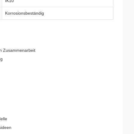
IK10
Korrosionsbeständig
ren Zusammenarbeit
ng
elle
sideen