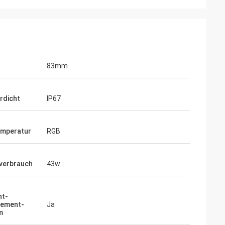
83mm
rdicht
IP67
emperatur
RGB
verbrauch
43w
nt-
ement-
Ja
m