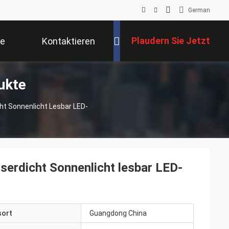
German
Plaudern Sie Jetzt
se
Kontaktieren
ukte
Sie Uns
 Sonnenlicht Lesbar LED-
dicht Sonnenlicht lesbar LED-
sort
Guangdong China