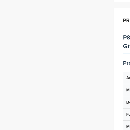
PR
P8
Gi
Pr
Ar
M
B
F
M