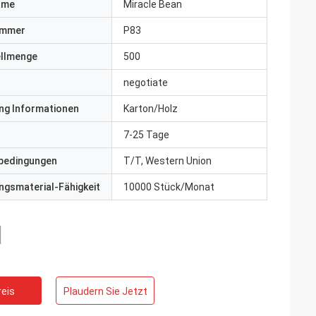
ame
Miracle Bean
ummer
P83
ellmenge
500
negotiate
ng Informationen
Karton/Holz
7-25 Tage
bedingungen
T/T, Western Union
gsmaterial-Fähigkeit
10000 Stück/Monat
eis
Plaudern Sie Jetzt