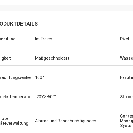
ODUKTDETAILS
wendung
Im Freien
Pixel
ligkeit
Maßgeschneidert
Wasse
rachtungswinkel
160 °
Farbt
riebstemperatur
-20℃~60℃
Strom
Conte
mote
Alarme und Benachrichtigungen
Manag
äteverwaltung
Syste