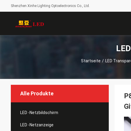
Shenzhen Xinhe Lighting Optoelectronics Co., Ltd.
LED
Startseite
/
LED Transpar
Alle Produkte
P
Gi
LED -Netzbildschirm
LED -Netzanzeige