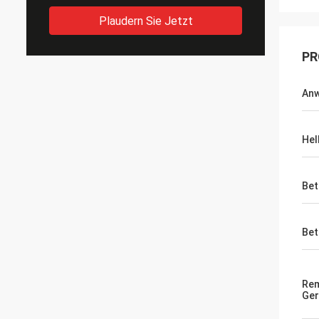
Plaudern Sie Jetzt
PR
An
Hel
Bet
Bet
Re
Ger