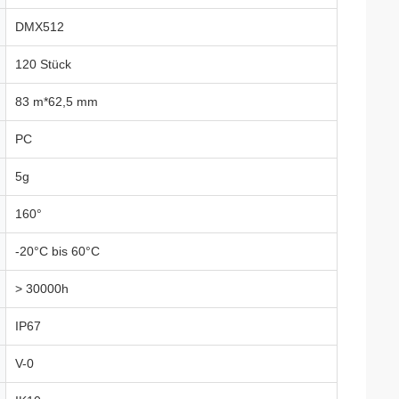
DMX512
120 Stück
83 m*62,5 mm
PC
5g
160°
-20°C bis 60°C
> 30000h
IP67
V-0