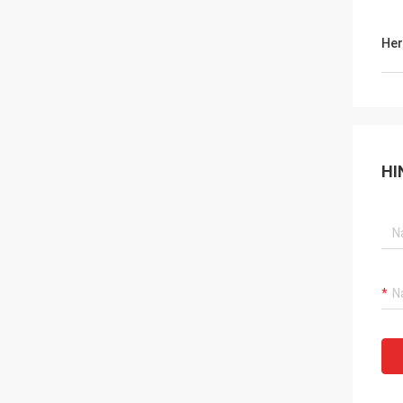
Her
HI