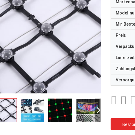
Markenn
Modelln
Min Best
Preis
Verpacku
Lieferzeit
Zahlungs
Versorgun
Bestpr