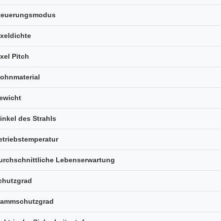
teuerungsmodus
ixeldichte
ixel Pitch
ohnmaterial
ewicht
inkel des Strahls
etriebstemperatur
urchschnittliche Lebenserwartung
chutzgrad
lammschutzgrad