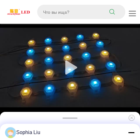
P31 Полноцветный RGB Гибкий
Sophia Liu
светодиодный сетчатый занавес IP67