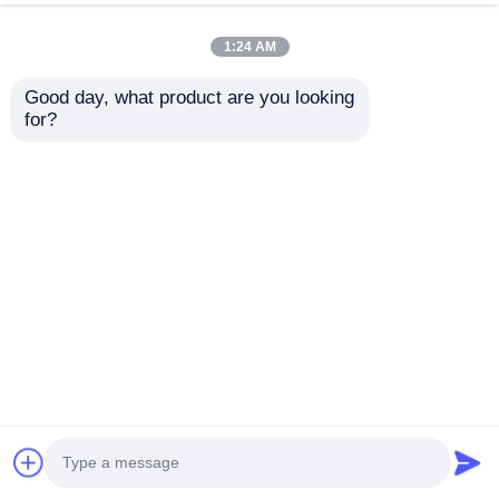
ตกแต่งอาคารกลางแจ้ง
พูดคุยกันตอนนี้
ส่งคำถาม
1:24 AM
#
จอแสดงผล LED แบบโปร่งใส
#
หน้าจอตาข่าย LED ที่ยืดหยุ่น
Good day, what product are you looking 
#
หน้าจอตาข่าย LED โปร่งใส
for?
หน้าจอตาข่าย LED
2026-07-03
P31 สีเต็ม RGB โฟกสติก LED Mesh Curtain Display ภาพรวมสินค้า โครงการ
ไฟฟ้าสถาปัตยกรรมระดับมืออาชีพที่ออกแบบมาเพื่อตกแต่งหน้าผาอาคารขนาด
ใหญ่ แผ่น RGB LED mesh สีเต็มส่งผลการมองเห็นที่น่าตื่นตาตื่นใจ7 ล้...
ดูเพิ่มเติม
ข้อความจากผู้เข้าชม
ส่งข้อความ
ยังไม่มีความเห็นจากสาธารณะ