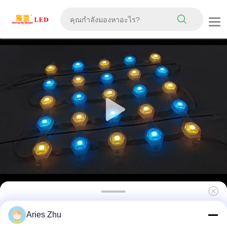
P31 จอแสดงผลม่านตาข่าย LED แบบยืดหยุ่น
Aries Zhu
RGB สีเต็มรูปแบบ IP67 กันน้ำ DC12V สำหรับการ