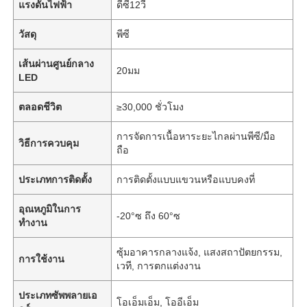
แรงดันไฟฟ้า
ดีซี12วี
วัสดุ
พีซี
เส้นผ่านศูนย์กลาง
20มม
LED
ตลอดชีวิต
≥30,000 ชั่วโมง
การจัดการเนื้อหาระยะไกลผ่านพีซี/มือ
วิธีการควบคุม
ถือ
ประเภทการติดตั้ง
การติดตั้งแบบแขวนหรือแบบคงที่
อุณหภูมิในการ
-20°ซ ถึง 60°ซ
ทำงาน
ซุ้มอาคารกลางแจ้ง, แสงสถาปัตยกรรม,
การใช้งาน
เวที, การตกแต่งงาน
ประเภทซัพพลายเอ
โอเอ็มเอ็ม, โออีเอ็ม