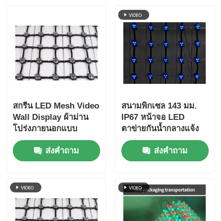
สกรีน LED Mesh Video
สนามพิกเซล 143 มม.
Wall Display ผ้าม่าน
IP67 หน้าจอ LED
โปร่งภายนอกแบบ
ตาข่ายกันน้ำกลางแจ้ง
ยืดหยุ่น ป้ายโฆษณาสําห
จอแสดงผลโปร่งใส
ส่งคำถาม
ส่งคำถาม
รับตึก
สำหรับโครงการท่อง
เที่ยวเชิงวัฒนธรรม
Night View