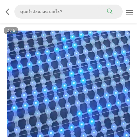
2
/
5