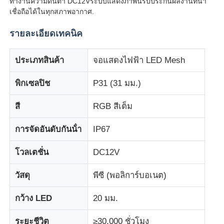
ทํางานความดันต่ํา DC12Vระบบแสดงภาพนี้รับประกันผลงานที่น่า
เชื่อถือได้ในทุกสภาพอากาศ.
ทัวร์โรงงาน
รายละเอียดเทคนิค
ประเภทสินค้า
จอแสดงไฟฟ้า LED Mesh
การควบคุมคุณภาพ
พิกเซลปิช
P31 (31 มม.)
ติดต่อเรา
สี
RGB สีเต็ม
ข่าว
การจัดอันดับกันน้ํา
IP67
โวลเตชั่น
DC12V
ทุกกรณี
วัสดุ
พีซี (พอลิการ์บอเนต)
ขอทุน
กว้าง LED
20 มม.
หน้าจอตาข่าย LED
ระยะชีวิต
≥30,000 ชั่วโมง