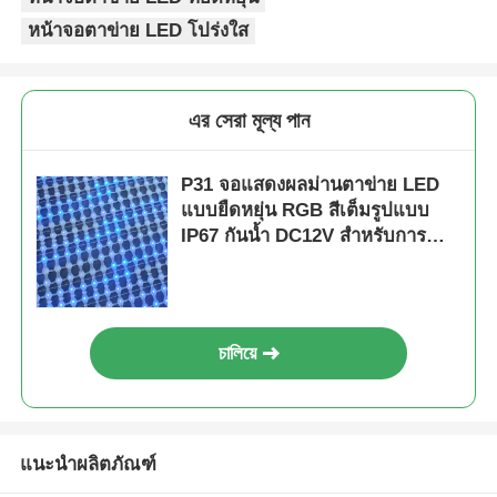
หน้าจอตาข่าย LED โปร่งใส
এর সেরা মূল্য পান
P31 จอแสดงผลม่านตาข่าย LED
แบบยืดหยุ่น RGB สีเต็มรูปแบบ
IP67 กันน้ำ DC12V สำหรับการ
ตกแต่งอาคารกลางแจ้ง
চালিয়ে
แนะนำผลิตภัณฑ์