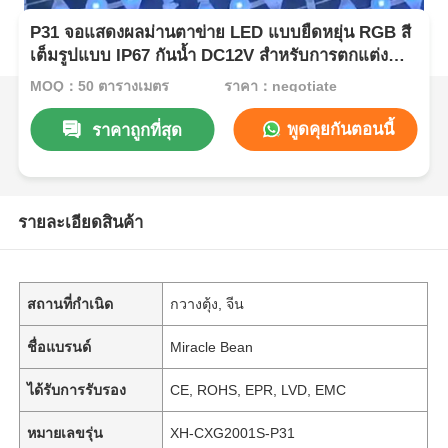
P31 จอแสดงผลม่านตาข่าย LED แบบยืดหยุ่น RGB สี
เต็มรูปแบบ IP67 กันน้ำ DC12V สำหรับการตกแต่ง
อาคารกลางแจ้ง
MOQ：50 ตารางเมตร
ราคา：negotiate
พูดคุยกันตอนนี้
ราคาถูกที่สุด
รายละเอียดสินค้า
สถานที่กำเนิด
กวางตุ้ง, จีน
ชื่อแบรนด์
Miracle Bean
ได้รับการรับรอง
CE, ROHS, EPR, LVD, EMC
หมายเลขรุ่น
XH-CXG2001S-P31