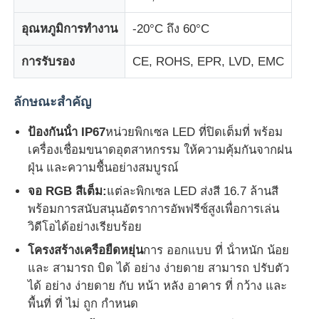
อุณหภูมิการทํางาน
-20°C ถึง 60°C
จอแสดงผล LED Mesh
การรับรอง
CE, ROHS, EPR, LVD, EMC
หน้าจอฟิล์มโปร่งใส LED
ลักษณะสําคัญ
จอแสดงผล LED โปร่งใส
ป้องกันน้ํา IP67
หน่วยพิกเซล LED ที่ปิดเต็มที่ พร้อม
เครื่องเชื่อมขนาดอุตสาหกรรม ให้ความคุ้มกันจากฝน
ฝุ่น และความชื้นอย่างสมบูรณ์
จอ LED บินได้
จอ RGB สีเต็ม:
แต่ละพิกเซล LED ส่งสี 16.7 ล้านสี
พร้อมการสนับสนุนอัตราการอัพฟรีช์สูงเพื่อการเล่น
หน้าจอนำโฮโลแกรม
วิดีโอได้อย่างเรียบร้อย
โครงสร้างเครือยืดหยุ่น
การ ออกแบบ ที่ น้ําหนัก น้อย
หน้าจอกระจังหน้า LED
และ สามารถ บิด ได้ อย่าง ง่ายดาย สามารถ ปรับตัว
ได้ อย่าง ง่ายดาย กับ หน้า หลัง อาคาร ที่ กว้าง และ
พื้นที่ ที่ ไม่ ถูก กําหนด
หน้าจอแสดงผลโปร่งใส