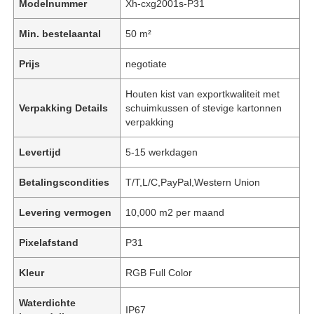
Modelnummer
Xh-cxg2001s-P31
Min. bestelaantal
50 m²
Prijs
negotiate
Houten kist van exportkwaliteit met
Verpakking Details
schuimkussen of stevige kartonnen
verpakking
Levertijd
5-15 werkdagen
Betalingscondities
T/T,L/C,PayPal,Western Union
Levering vermogen
10,000 m2 per maand
Pixelafstand
P31
Kleur
RGB Full Color
Waterdichte
IP67