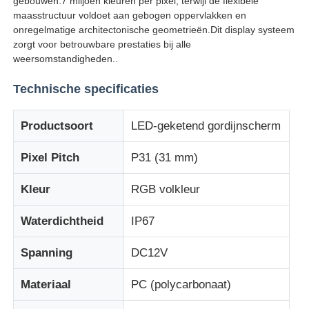
gebouwen.7 miljoen kleuren per pixel, terwijl de flexibele
maasstructuur voldoet aan gebogen oppervlakken en
onregelmatige architectonische geometrieën.Dit display systeem
Fabrieksreis
zorgt voor betrouwbare prestaties bij alle
weersomstandigheden..
Kwaliteitscontrole
Technische specificaties
Productsoort
LED-geketend gordijnscherm
Neem contact met ons op
Pixel Pitch
P31 (31 mm)
Nieuws
Kleur
RGB volkleur
Alle Gevallen
Waterdichtheid
IP67
Spanning
DC12V
Offerte Aanvragen
Materiaal
PC (polycarbonaat)
LED -maasscherm