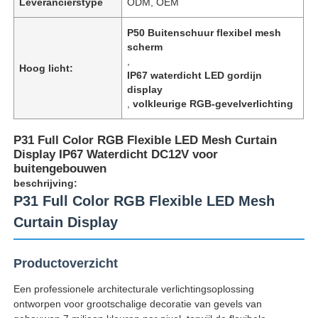
Leverancierstype
ODM, OEM
P50 Buitenschuur flexibel mesh
scherm
,
Hoog licht:
IP67 waterdicht LED gordijn
display
,
volkleurige RGB-gevelverlichting
P31 Full Color RGB Flexible LED Mesh Curtain
Display IP67 Waterdicht DC12V voor
buitengebouwen
beschrijving:
P31 Full Color RGB Flexible LED Mesh
Curtain Display
Huis
Productoverzicht
Producten
Een professionele architecturale verlichtingsoplossing
ontworpen voor grootschalige decoratie van gevels van
Over Ons