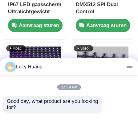
IP67 LED gaasscherm
DMX512 SPI Dual
Ultralichtgewicht
Control
buiten groot display
energiezuinige
Aanvraag sturen
Aanvraag sturen
voor creatieve
laagvermogen
projecten in stedelijk
outdoor LED mesh
landschap
display
Lucy Huang
12:09 PM
Good day, what product are you looking 
IP67 Waterdichte P50
IP67 waterdicht full-
for?
Full Color Outdoor
color LED
Flexibele LED Mesh
gaasscherm P62.5
Gordijn Display voor
buiten flexibel
Aanvraag sturen
Aanvraag sturen
de bouw van gevel
gaasgordijn voor