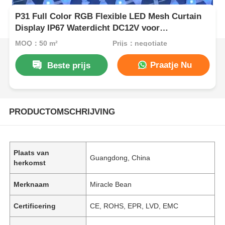
P31 Full Color RGB Flexible LED Mesh Curtain
Display IP67 Waterdicht DC12V voor
buitengebouwen
MOQ：50 m²
Prijs：negotiate
Praatje Nu
Beste prijs
PRODUCTOMSCHRIJVING
Plaats van
Guangdong, China
herkomst
Merknaam
Miracle Bean
Certificering
CE, ROHS, EPR, LVD, EMC