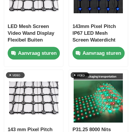
LED Mesh Screen
143mm Pixel Pitch
Video Wand Display
IP67 LED Mesh
Flexibel Buiten
Screen Waterdicht
Doorzichtig Gordijn
Buiten Transparent
Aanvraag sturen
Aanvraag sturen
Billboard voor
Display voor
Gebouw Gevel Stage
Cultureel Toerisme
Reclame
Nachtzichtprojecten
143 mm Pixel Pitch
P31.25 8000 Nits