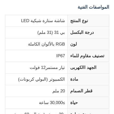
المواصفات الفنية
جولة في المعمل
نوع المنتج
شاشة ستارة شبكية LED
ضبط الجودة
درجة البكسل
بي 31 (31 ملم)
لون
RGB بالألوان الكاملة
اتصل بنا
تصنيف مقاوم للماء
IP67
أخبار
الجهد االكهربى
تيار مستمر12 فولت
مادة
الكمبيوتر (البولي كربونات)
جميع القضايا
قطر الصمام
20 ملم
اطلب عرض أسعار
حياة
≥30,000 ساعة
LED شبكة الشاشة