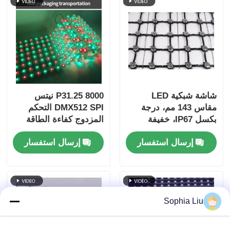
شاشة شبكية LED
P31.25 8000 نيتس
مقاس 143 مم، درجة
DMX512 SPI التحكم
بكسل IP67، خفيفة
المزدوج كفاءة الطاقة
الوزن للغاية، شاشة كبيرة
منخفضة الطاقة في
إرسال استفسار
إرسال استفسار
خارجية للمشاريع
الخارج شاشة الشبكة
الإبداعية ذات المناظر
LED
الطبيعية الحضرية
Sophia Liu