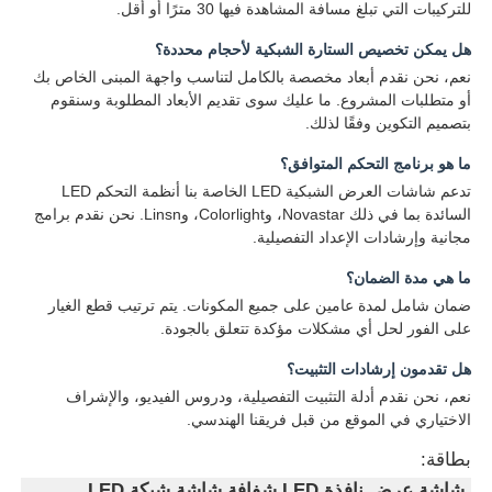
للتركيبات التي تبلغ مسافة المشاهدة فيها 30 مترًا أو أقل.
هل يمكن تخصيص الستارة الشبكية لأحجام محددة؟
نعم، نحن نقدم أبعاد مخصصة بالكامل لتناسب واجهة المبنى الخاص بك
أو متطلبات المشروع. ما عليك سوى تقديم الأبعاد المطلوبة وسنقوم
بتصميم التكوين وفقًا لذلك.
ما هو برنامج التحكم المتوافق؟
تدعم شاشات العرض الشبكية LED الخاصة بنا أنظمة التحكم LED
السائدة بما في ذلك Novastar، وColorlight، وLinsn. نحن نقدم برامج
مجانية وإرشادات الإعداد التفصيلية.
ما هي مدة الضمان؟
ضمان شامل لمدة عامين على جميع المكونات. يتم ترتيب قطع الغيار
على الفور لحل أي مشكلات مؤكدة تتعلق بالجودة.
هل تقدمون إرشادات التثبيت؟
نعم، نحن نقدم أدلة التثبيت التفصيلية، ودروس الفيديو، والإشراف
الاختياري في الموقع من قبل فريقنا الهندسي.
بطاقة:
شاشة عرض نافذة LED شفافة,شاشة شبكة LED