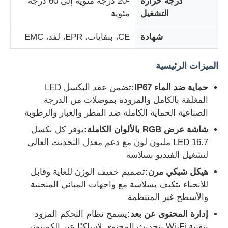
درجة حرارة
-20 درجة مئوية إلى 60 درجة
التشغيل
مئوية
LED شبكة الشبكة
شهادة
CE، بنفايات، EPR، لفد، EMC
قاد شاشة فيلم شفاف
الميزات الرئيسية
حماية ضد الماء IP67:
تضمن عقد البكسل LED
شاشة LED شفافة
المغلقة بالكامل والمزودة بموصلات من الدرجة
الصناعية الحماية الكاملة ضد المطر والغبار والرطوبة
شاشة LED طائرة بدون طيار
شاشة عرض RGB بالألوان الكاملة:
يوفر كل بكسل
LED 16.7 مليون لون مع دعم معدل التحديث العالي
لتشغيل الفيديو بسلاسة
شاشة LED ثلاثية الأبعاد
هيكل شبكي مرن:
تصميم خفيف الوزن للغاية وقابل
للانحناء يتكيف بسلاسة مع واجهات المباني المنحنية
شاشة مصبغة LED
والأسطح غير المنتظمة
إدارة المحتوى عن بعد:
يسمح نظام التحكم المزود
شاشة عرض شفافة
بتقنية Wi-Fi بتحديث المحتوى لاسلكيًا عبر الكمبيوتر