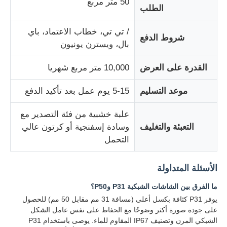
50 متر مربع
الطلب
/ تي تي، خطاب الاعتماد، باي
شروط الدفع
بال، ويسترن يونيون
القدرة على العرض
10,000 متر مربع شهريا
موعد التسليم
5-15 يوم عمل بعد تأكيد الدفع
علبة خشبية من فئة التصدير مع
التعبئة والتغليف
وسادة إسفنجية أو كرتون عالي
التحمل
الأسئلة المتداولة
ما الفرق بين الشاشات الشبكية P31 وP50؟
يوفر P31 كثافة بكسل أعلى (مسافة 31 مم مقابل 50 مم) للحصول
على جودة صورة أكثر وضوحًا مع الحفاظ على نفس عامل الشكل
الشبكي المرن وتصنيف IP67 المقاوم للماء. يوصى باستخدام P31