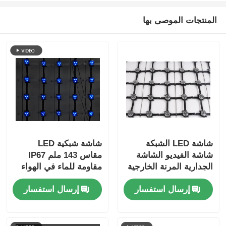
المنتجات الموصى بها
شاشة LED الشبكة
شاشة شبكية LED
شاشة الفيديو الشاشة
مقاس 143 ملم IP67
الجدارية المرنة الخارجية
مقاومة للماء في الهواء
الشفافة الستار لوحة
الطلق وشفافة لمشاريع
إرسال استفسار
إرسال استفسار
إعلانية للمبنى
الرؤية الليلية للسياحة
الثقافية