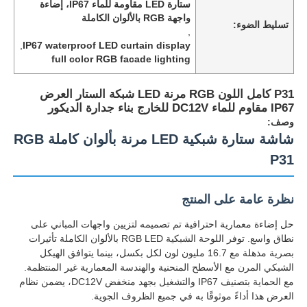
ستارة LED مقاومة للماء IP67، إضاءة
واجهة RGB بالألوان الكاملة
تسليط الضوء:
,
,
IP67 waterproof LED curtain display
full color RGB facade lighting
P31 كامل اللون RGB مرنة LED شبكة الستار العرض
IP67 مقاوم للماء DC12V للخارج بناء جدارة الديكور
وصف:
شاشة ستارة شبكية LED مرنة بألوان كاملة RGB
P31
نظرة عامة على المنتج
المنزل
حل إضاءة معمارية احترافية تم تصميمه لتزيين واجهات المباني على
نطاق واسع. توفر اللوحة الشبكية RGB LED بالألوان الكاملة تأثيرات
بصرية مذهلة مع 16.7 مليون لون لكل بكسل، بينما يتوافق الهيكل
منتجات
الشبكي المرن مع الأسطح المنحنية والهندسة المعمارية غير المنتظمة.
مع الحماية بتصنيف IP67 والتشغيل بجهد منخفض DC12V، يضمن نظام
العرض هذا أداءً موثوقًا به في جميع الظروف الجوية.
معلومات عنا