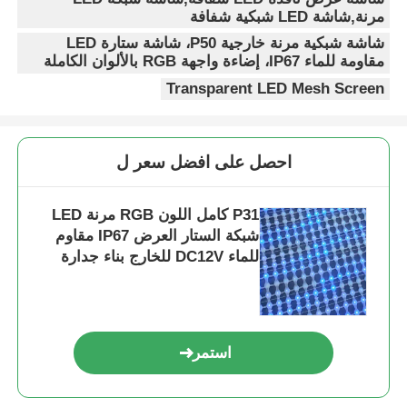
مرنة,شاشة LED شبكية شفافة
شاشة شبكية مرنة خارجية P50، شاشة ستارة LED
مقاومة للماء IP67، إضاءة واجهة RGB بالألوان الكاملة
Transparent LED Mesh Screen
احصل على افضل سعر ل
P31 كامل اللون RGB مرنة LED
شبكة الستار العرض IP67 مقاوم
للماء DC12V للخارج بناء جدارة
الديكور
استمر