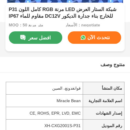
P31 كامل اللون RGB مرنة LED شبكة الستار العرض
IP67 مقاوم للماء DC12V للخارج بناء جدارة الديكور
الأسعار：negotiate
MOQ：50 متر مربع
نتحدث الآن
افضل سعر
منتوج وصف
مكان المنشأ
قوانغدونغ، الصين
اسم العلامة التجارية
Miracle Bean
إصدار الشهادات
CE, ROHS, EPR, LVD, EMC
رقم الموديل
XH-CXG2001S-P31