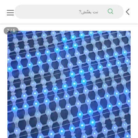
2
/
5