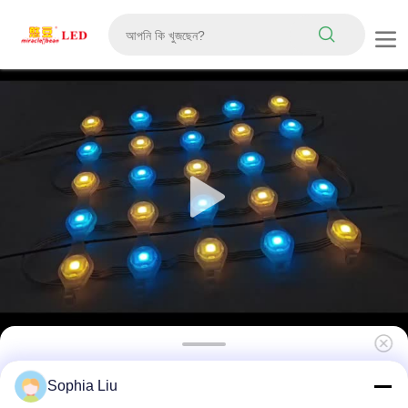
P31 ফুল কালার আরজিবি ফ্লেক্সিবল এলইডি জাল পর্দা ডিসপ্লে
Sophia Liu
আইপি 67 ওয়াটারপ্রুফ ডিসি 12 ভি বহিরঙ্গন বিল্ডিং ফ্যাসেড সজ্জা