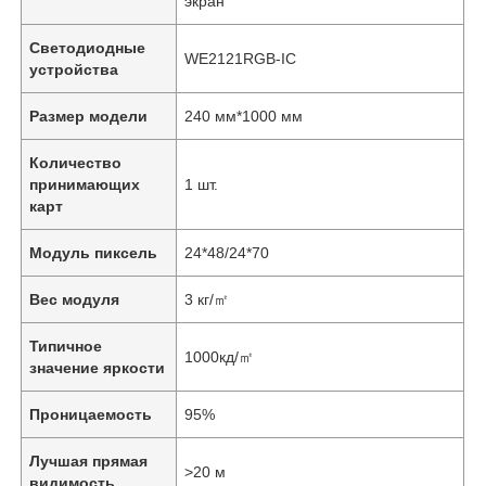
экран
Светодиодные
WE2121RGB-IC
устройства
Размер модели
240 мм*1000 мм
Количество
принимающих
1 шт.
карт
Модуль пиксель
24*48/24*70
Вес модуля
3 кг/㎡
Типичное
1000кд/㎡
значение яркости
Проницаемость
95%
Лучшая прямая
>20 м
видимость