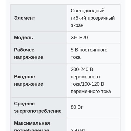
Светодиодный
Наша фабрика
Элемент
гибкий прозрачный
экран
Контроль качества
Модель
XH-P20
Рабочее
5 В постоянного
Свяжитесь с нами
напряжение
тока
200-240 В
Новости
Входное
переменного
напряжение
тока/100-120 В
Все случаи
переменного тока
Среднее
80 Вт
Запросить расценки
энергопотребление
Максимальная
Светодиодный сетчатый экран
потребляемая
250 Вт