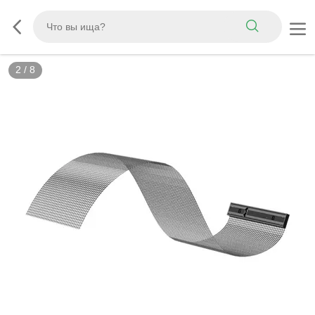
3
/
8