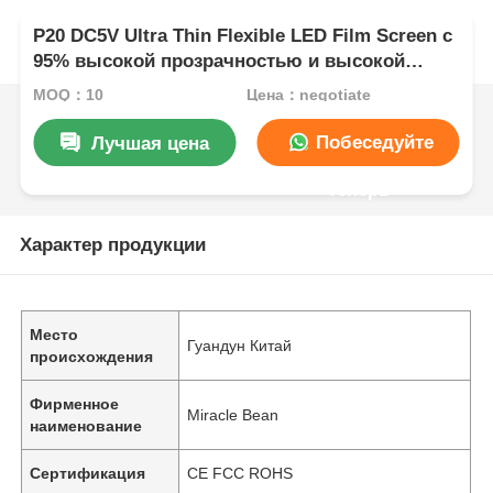
P20 DC5V Ultra Thin Flexible LED Film Screen с
95% высокой прозрачностью и высокой
яркостью для окон магазинов
MOQ：10
Цена：negotiate
Побеседуйте
Лучшая цена
теперь
Характер продукции
Место
Гуандун Китай
происхождения
Фирменное
Miracle Bean
наименование
Сертификация
CE FCC ROHS