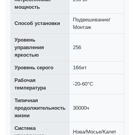
мощность
Светодиодная сетчатая дисплей
Подвешивание/
Способ установки
Монтаж
Светодиод прозрачный экран пленки
Уровень
управления
256
Прозрачный светодиодный дисплей
яркостью
Уровень серого
16бит
Светодиодный экран для дрона
Рабочая
-20-60°С
температура
Голографический светодиодный экран
Типичная
продолжительность
30000ч
Светодиодный экран решетки
жизни
Система
Прозрачный экран дисплея
Нова/Мосье/Калет