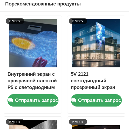
Порекомендованные продукты
Внутренний экран с
5V 2121
прозрачной пленкой
светодиодный
P5 с светодиодным
прозрачный экран
освещением
кристально чистый
Отправить запрос
Отправить запрос
высокой четкости
цифровой медиа
дисплей для
розничной торговли