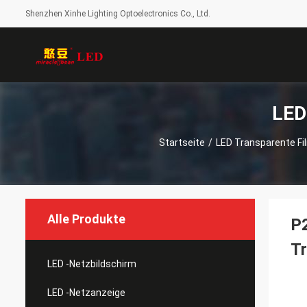
Shenzhen Xinhe Lighting Optoelectronics Co., Ltd.
LED
Startseite
/
LED Transparente Fi
Alle Produkte
P2
Tr
LED -Netzbildschirm
LED -Netzanzeige