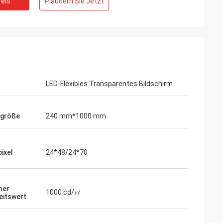
eis
Plaudern Sie Jetzt
LED-Flexibles Transparentes Bildschirm
lgröße
240 mm*1000 mm
ixel
24*48/24*70
her
1000 cd/㎡
keitswert