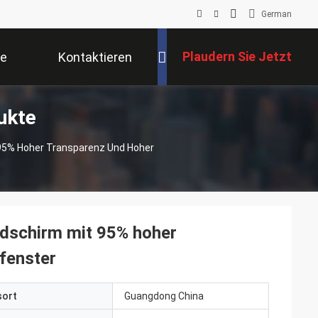
German
Plaudern Sie Jetzt
se
Kontaktieren
ukte
Sie Uns
 95% Hoher Transparenz Und Hoher
ldschirm mit 95% hoher
ufenster
sort
Guangdong China