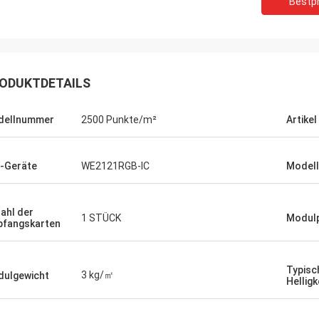
Bestpr
ODUKTDETAILS
dellnummer
2500 Punkte/m²
Artikel
-Geräte
WE2121RGB-IC
Model
ahl der
1 STÜCK
Modulp
fangskarten
Typisc
3 kg/㎡
ulgewicht
Hellig