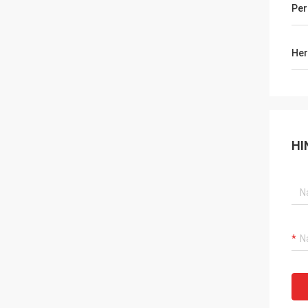
Per
Her
HI