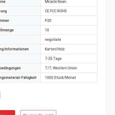
ame
Miracle Bean
erung
CE FCC ROHS
ummer
P20
ellmenge
10
negotiate
ng Informationen
Karton/Holz
7-25 Tage
bedingungen
T/T, Western Union
gsmaterial-Fähigkeit
1000 Stück/Monat