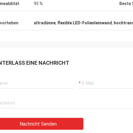
meabilität
95 %
Beste S
vorheben
ultradünne
,
flexible LED-Folienleinwand
,
hochtran
NTERLASS EINE NACHRICHT
Nachricht Senden