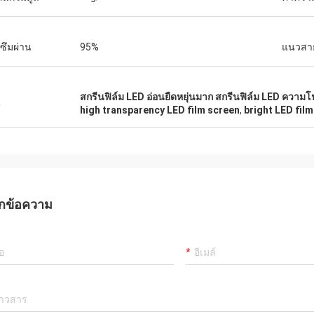
ซึมผ่าน
95%
แนวสายต
สกรีนฟิล์ม LED อ่อนยืดหยุ่นมาก สกรีนฟิล์ม LED ความโป
น
high transparency LED film screen
,
bright LED fil
กข้อความ