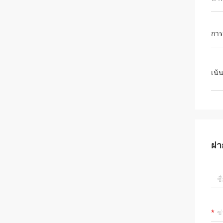
การ
เน้
ฝา