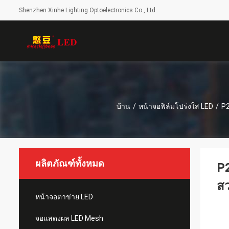
Shenzhen Xinhe Lighting Optoelectronics Co., Ltd.
บ้าน
/
หน้าจอฟิล์มโปร่งใส LED
/
P2
ผลิตภัณฑ์ทั้งหมด
P2
สว
หน้าจอตาข่าย LED
จอแสดงผล LED Mesh