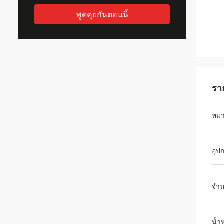
พูดคุยกันตอนนี้
รา
หมา
อุป
จำน
น้ำ