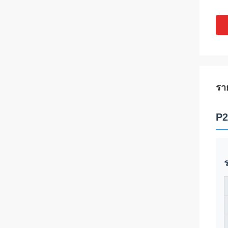
รา
P2