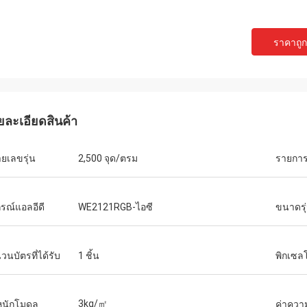
ราคาถูกท
ยละเอียดสินค้า
ยเลขรุ่น
2,500 จุด/ตรม
รายกา
กรณ์แอลอีดี
WE2121RGB-ไอซี
ขนาดรุ
วนบัตรที่ได้รับ
1 ชิ้น
พิกเซล
3kg/㎡
หนักโมดูล
ค่าความ