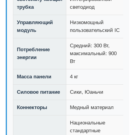
трубка
светодиод
Светодиодная сетчатая дисплей
Управляющий
Низкомощный
модуль
пользовательский IC
Светодиод прозрачный экран пленки
Средний: 300 Вт,
Потребление
максимальный: 900
Прозрачный светодиодный дисплей
энергии
Вт
Светодиодный экран для дрона
Масса панели
4 кг
Силовое питание
Сики, Юаньчи
Голографический светодиодный экран
Коннекторы
Медный материал
Светодиодный экран решетки
Национальные
Прозрачный экран дисплея
стандартные