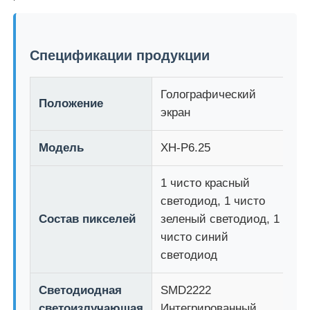
Наша фабрика
Спецификации продукции
Контроль качества
Голографический
Положение
экран
Свяжитесь с нами
Модель
XH-P6.25
Новости
1 чисто красный
светодиод, 1 чисто
Все случаи
Состав пикселей
зеленый светодиод, 1
чисто синий
светодиод
Запросить расценки
Светодиодная
SMD2222
Светодиодный сетчатый экран
светоизлучающая
Интегрированный