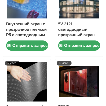
Внутренний экран с
5V 2121
прозрачной пленкой
светодиодный
P5 с светодиодным
прозрачный экран
освещением
кристально чистый
Отправить запрос
Отправить запрос
высокой четкости
цифровой медиа
дисплей для
розничной торговли