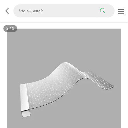
3
/
9