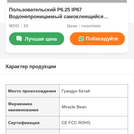
Пользовательский P6.25 IP67
Водонепроницаемый самоклеящийся
светодиодный дисплей для рекламы на
MOQ：10
Цена：negotiate
стеклянных окнах
Побеседуйте
Лучшая цена
теперь
Характер продукции
Место происхождения
Гуандун Китай
Фирменное
Miracle Bean
наименование
Сертификация
CE FCC ROHS