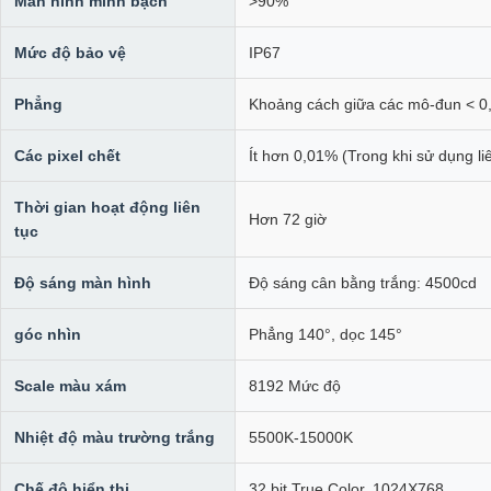
Màn hình minh bạch
>90%
Mức độ bảo vệ
IP67
Phẳng
Khoảng cách giữa các mô-đun < 
Các pixel chết
Ít hơn 0,01% (Trong khi sử dụng li
Thời gian hoạt động liên
Hơn 72 giờ
tục
Độ sáng màn hình
Độ sáng cân bằng trắng: 4500cd
góc nhìn
Phẳng 140°, dọc 145°
Scale màu xám
8192 Mức độ
Nhiệt độ màu trường trắng
5500K-15000K
Chế độ hiển thị
32 bit True Color, 1024X768