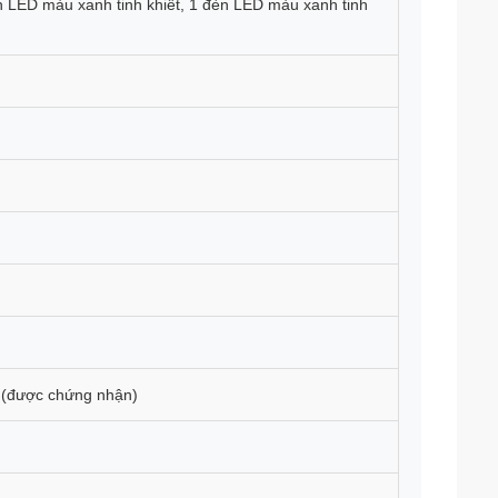
n LED màu xanh tinh khiết, 1 đèn LED màu xanh tinh
a (được chứng nhận)