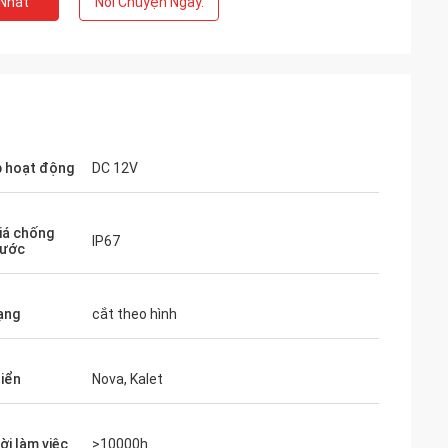
 Nhất
Nói Chuyện Ngay.
p hoạt động
DC 12V
iá chống
IP67
nước
ạng
cắt theo hình
hiển
Nova, Kalet
ời làm việc
>10000h