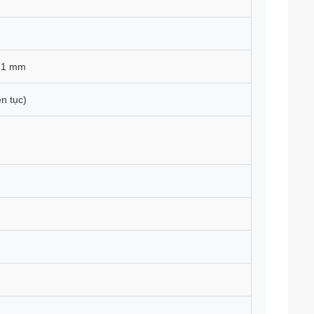
0,1 mm
ên tục)