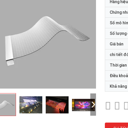
Hàng hiệu
Chứng nh
Số mô hì
Số lượng 
Giá bán
chi tiết đ
Thời gian
Điều khoả
Khả năng