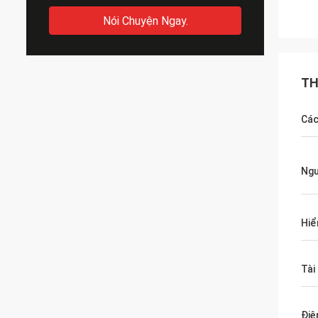
Nói Chuyện Ngay.
TH
Các
Ngu
Hiể
Tài
Điệ