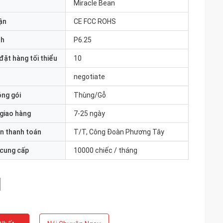
Miracle Bean
ận
CE FCC ROHS
nh
P6.25
đặt hàng tối thiểu
10
negotiate
óng gói
Thùng/Gỗ
 giao hàng
7-25 ngày
n thanh toán
T/T, Công Đoàn Phương Tây
 cung cấp
10000 chiếc / tháng