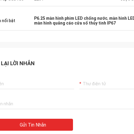
P6.25 màn hình phim LED chống nước
,
màn hình LE
 nổi bật
màn hình quảng cáo cửa sổ thủy tinh IP67
 LẠI LỜI NHẮN
Gửi Tin Nhắn