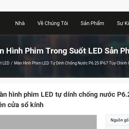
Nhà
Về Chúng Tôi
Sản Phẩm
Sự K
n Hình Phim Trong Suốt LED Sản P
t LED
/
Màn Hình Phim LED Tự Dính Chống Nước P6.25 IP67 Tùy Chỉnh 
n hình phim LED tự dính chống nước P6.
ên cửa sổ kính
Nguồn gố