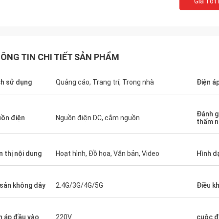
Giá Tốt
ÔNG TIN CHI TIẾT SẢN PHẨM
h sử dụng
Quảng cáo, Trang trí, Trong nhà
Điện á
Đánh g
ồn điện
Nguồn điện DC, cắm nguồn
thấm 
n thị nội dung
Hoạt hình, Đồ họa, Văn bản, Video
Hình d
 sản không dây
2.4G/3G/4G/5G
Điều k
n áp đầu vào
220V
cuộc đ