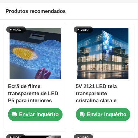
Produtos recomendados
Ecrã de filme
5V 2121 LED tela
transparente de LED
transparente
P5 para interiores
cristalina clara e
Ecrã adesivo de alta
digital para venda a
Enviar inquérito
Enviar inquérito
definição para
retalho Vitrine de
publicidade em lojas
vidro Centro de
de retalho
exposições Terminal
do aeroporto e