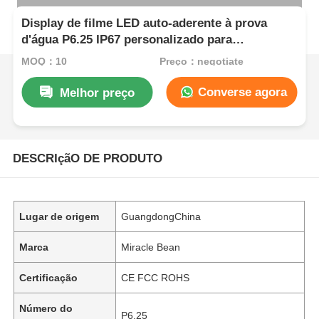
Display de filme LED auto-aderente à prova
d'água P6.25 IP67 personalizado para
publicidade de janelas de vidro
MOQ：10
Preço：negotiate
Converse agora
Melhor preço
DESCRIçãO DE PRODUTO
Lugar de origem
GuangdongChina
Marca
Miracle Bean
Certificação
CE FCC ROHS
Número do
P6.25