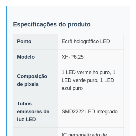
Fábrica
Especificações do produto
Controle de qualidade
Ponto
Ecrã holográfico LED
Contacte-nos
Modelo
XH-P6.25
1 LED vermelho puro, 1
Notícias
Composição
LED verde puro, 1 LED
de pixels
azul puro
Todos os casos
Tubos
emissores de
SMD2222 LED integrado
Solicitar Orçamento
luz LED
Tela de malha LED
IC personalizado de