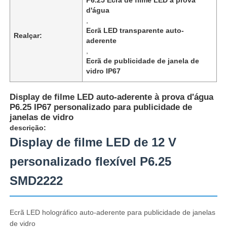
d'água
,
Ecrã LED transparente auto-
Realçar:
aderente
,
Ecrã de publicidade de janela de
vidro IP67
Display de filme LED auto-aderente à prova d'água
P6.25 IP67 personalizado para publicidade de
janelas de vidro
descrição:
Display de filme LED de 12 V
personalizado flexível P6.25
Para casa
SMD2222
Produtos
Ecrã LED holográfico auto-aderente para publicidade de janelas
de vidro
Sobre nós