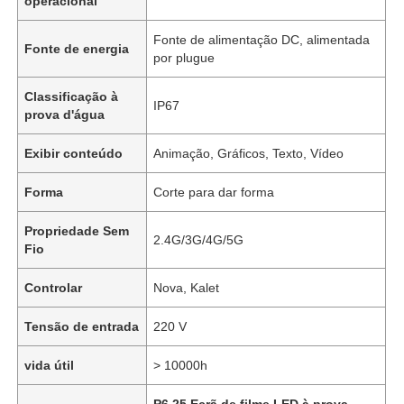
operacional
Fonte de alimentação DC, alimentada
Fonte de energia
por plugue
Classificação à
IP67
prova d'água
Exibir conteúdo
Animação, Gráficos, Texto, Vídeo
Forma
Corte para dar forma
Propriedade Sem
2.4G/3G/4G/5G
Fio
Controlar
Nova, Kalet
Tensão de entrada
220 V
vida útil
> 10000h
P6.25 Ecrã de filme LED à prova