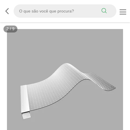
3
/
9