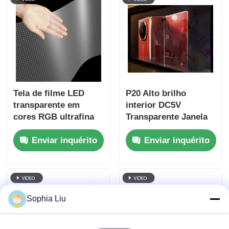
exposição de marcas
de luxo
Tela de filme LED
P20 Alto brilho
transparente em
interior DC5V
cores RGB ultrafina
Transparente Janela
de 6 mm, dimensão
LED Display Boa
Enviar inquérito
Enviar inquérito
de gabinete
qualidade Pantalla
personalizada, filme
LED Transparente
LED flexível de alta
transparência para
publicidade comercial
Sophia Liu
em vitrines de lojas
de shopping