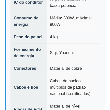
IC do condutor
baixa potência
Exibição de malha LED
Consumo de
Média: 300W, máxima:
energia
900W
Tela de filme transparente LED
Peso do painel
4 kg
Display LED transparente
Fornecimento
Siqi, Yuanchi
de energia
Tela LED Voadora para Drone
Conectores
Material de cobre
Ecrã LED holográfico
Cabos de núcleo
Cabos e fios
múltiplos de padrão
Tela da grade LED
nacional (certificados)
Material de nível
Tela de exibição transparente
Placas de PCB