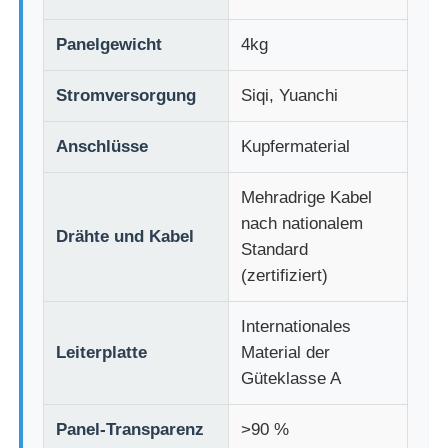
Panelgewicht
4kg
LED -Netzanzeige
Stromversorgung
Siqi, Yuanchi
LED transparente Filmbildschirm
Anschlüsse
Kupfermaterial
Transparentes LED-Display
Mehradrige Kabel
nach nationalem
Drähte und Kabel
Drohnen-Flug-LED-Bildschirm
Standard
(zertifiziert)
Holographischer LED-Bildschirm
Internationales
Leiterplatte
Material der
LED -Kühlergrillbildschirm
Güteklasse A
Panel-Transparenz
>90 %
Transparenter Bildschirm