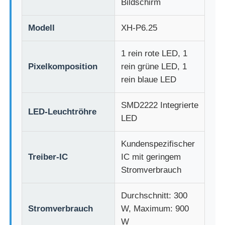
Bildschirm
Modell
XH-P6.25
Fabrik Tour
1 rein rote LED, 1
Qualitätskontrolle
Pixelkomposition
rein grüne LED, 1
rein blaue LED
Kontakt
SMD2222 Integrierte
LED-Leuchtröhre
LED
Nachrichten
Kundenspezifischer
Alle Fälle
Treiber-IC
IC mit geringem
Stromverbrauch
Angebot anfordern
Durchschnitt: 300
Stromverbrauch
W, Maximum: 900
LED -Netzbildschirm
W