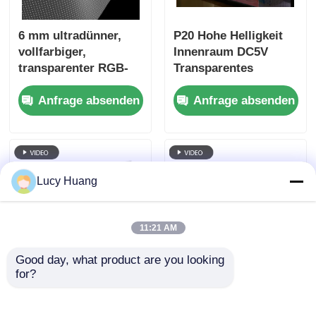
6 mm ultradünner,
P20 Hohe Helligkeit
vollfarbiger,
Innenraum DC5V
transparenter RGB-
Transparentes
LED-
Fenster LED-Display
Anfrage absenden
Anfrage absenden
Folienbildschirm,
Gute Qualität Pantalla
kundenspezifische
LED Transparentes
Schrankabmessungen,
Bildschirm
hochtransparente,
flexible LED-Folie für
Lucy Huang
kommerzielle
Schaufensterwerbung
in Einkaufszentren
11:21 AM
Good day, what product are you looking 
for?
10mm Ultra-Dünn-
P6 240*960
RGB-Full-Colour-
Hochtransparentes
Transparent-LED-
LED-Glasfenster für