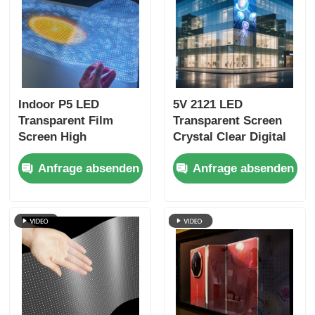
Indoor P5 LED
5V 2121 LED
Transparent Film
Transparent Screen
Screen High
Crystal Clear Digital
Definition
Media Display for
Anfrage absenden
Anfrage absenden
Klebebildschirm für
Retail Storefront Glas
Glasfenster
Ausstellungszentrum
Einzelhandelsgeschäft
Flughafen Terminal
Werbung
und Luxury Brand
Showcase