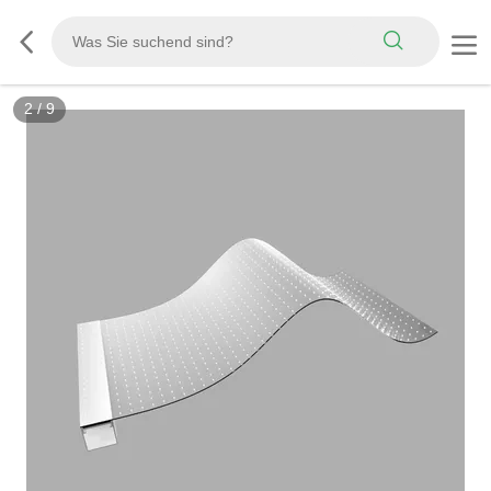
3
/
9