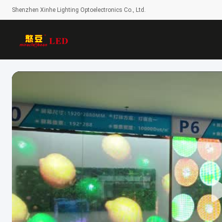
Shenzhen Xinhe Lighting Optoelectronics Co., Ltd.