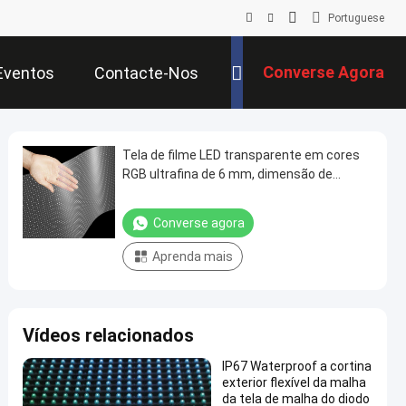
Portuguese
Converse Agora
Eventos
Contacte-Nos
Tela de filme LED transparente em cores
RGB ultrafina de 6 mm, dimensão de
gabinete personalizada, filme LED flexível
de alta transparência para publicidade
Converse agora
comercial em vitrines de lojas de shopping
Aprenda mais
Vídeos relacionados
IP67 Waterproof a cortina
exterior flexível da malha
da tela de malha do diodo