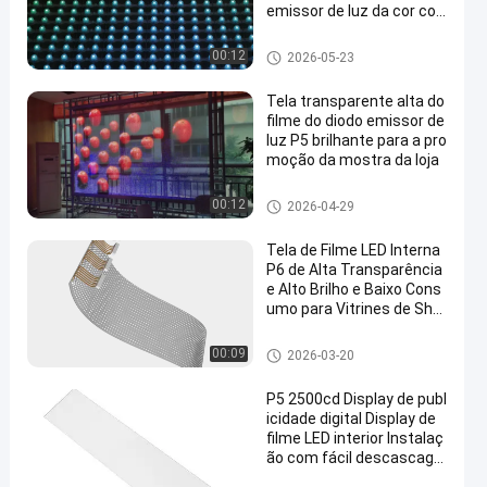
emissor de luz da cor co
mpleta P62.5
Tela de malha LED
00:12
2026-05-23
Tela transparente alta do
filme do diodo emissor de
luz P5 brilhante para a pro
moção da mostra da loja
Tela de filme transparente LED
00:12
2026-04-29
Tela de Filme LED Interna
P6 de Alta Transparência
e Alto Brilho e Baixo Cons
umo para Vitrines de Sho
pping Centers
Tela de filme transparente LED
00:09
2026-03-20
P5 2500cd Display de publ
icidade digital Display de
filme LED interior Instalaç
ão com fácil descascage
m e fixação na vitrine da l