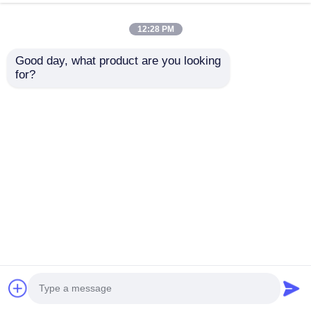
ウィンドウ商業広告のための高透明性柔軟LED
フィルム
今雑談しなさい
問い合わせを送信する
12:28 PM
#
透明なLEDフィルムディスプレイ
#
柔軟な透明LEDフィルム
Good day, what product are you looking 
#
LEDフィルムディスプレイ画面
for?
LED透明なフィルムスクリーン
2026-06-17
6mm超薄RGBフルカラー透明LEDフィルムスクリーン,カスタムキャビネット
寸法,モールストアウィンドウ商業広告のための高透明性柔軟LEDフィルム
LED透明フィルムスクリーンの製品説明 6mmの超薄型RGBフルカラー透明
LEDフィルムスクリーンは 様々な商業広告シーンに合わせて カスタマイズさ
れたキャビネットサイズに対応します高度な光伝達性と鮮やかなフルカラー
RGB画像,この柔軟なLEDフィルム...
お問い合わせ
訪問者のメッセージ
メッセージを残しなさい
まだ公のコメントはない