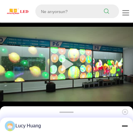
6mm Ultra İnce RGB Tam Renk Şeffaf LED
Lucy Huang
Film Ekranı, Özel Kabine Boyutu, Yüksek