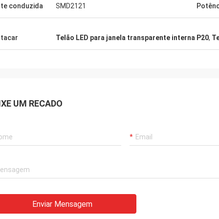
te conduzida
SMD2121
Potênc
tacar
Telão LED para janela transparente interna P20
,
Te
IXE UM RECADO
Enviar Mensagem