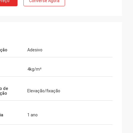
Preço
Converse Agora
ação
Adesivo
4kg/m²
o de
Elevação/fixação
ação
ia
1 ano