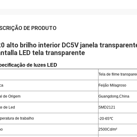
SCRIÇÃO DE PRODUTO
0 alto brilho interior DC5V janela transparen
ntalla LED tela transparente
pecificação de luzes LED
Tela de filme transpar
ca
Feijão Milagroso
al de Origem
Guangdong,China
te de Led
SMD2121
peratura de trabalho
-20-65℃
ho
2500Cd/m²