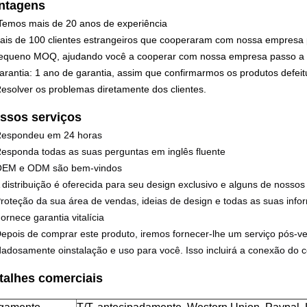
ntagens
Temos mais de 20 anos de experiência
ais de 100 clientes estrangeiros que cooperaram com nossa empresa 
equeno MOQ, ajudando você a cooperar com nossa empresa passo a 
arantia: 1 ano de garantia, assim que confirmarmos os produtos defei
Resolver os problemas diretamente dos clientes.
ssos serviços
Respondeu em 24 horas
Responda todas as suas perguntas em inglês fluente
OEM e ODM são bem-vindos
A distribuição é oferecida para seu design exclusivo e alguns de nossos
Proteção da sua área de vendas, ideias de design e todas as suas inf
Fornece garantia vitalícia
Depois de comprar este produto, iremos fornecer-lhe um serviço pós-v
dadosamente o
instalação e uso para você. Isso incluirá a conexão do 
talhes comerciais