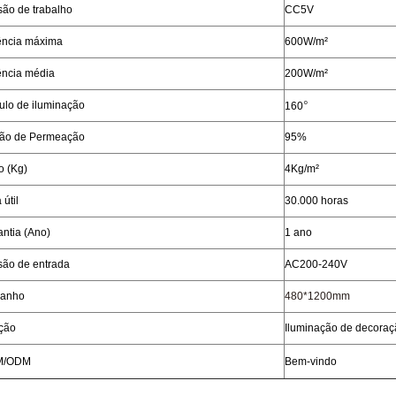
são de trabalho
CC5V
ência máxima
600W/m²
ência média
200W/m²
°
ulo de iluminação
160
ão de Permeação
95%
o (Kg)
4Kg/m²
 útil
30.000 horas
ntia (Ano)
1 ano
são de entrada
AC200-240V
anho
480*1200mm
ção
Iluminação de decoraç
M/ODM
Bem-vindo