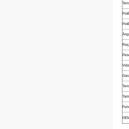
Ten
Pot
Pot
Âng
Raç
Pes
Vida
Gara
Ten
Tam
Fun
OE