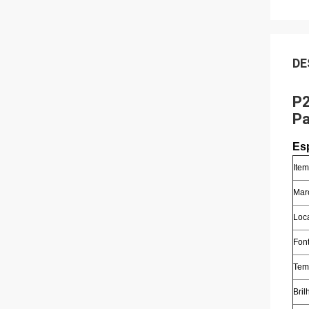
DE
P2
Pa
Es
Item
Mar
Loc
Fon
Tem
Bril