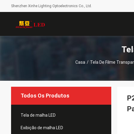
Shenzhen Xinhe Lighting Optoelectronics Co., Ltd.
Tel
Casa
/
Tela De Filme Transpa
Todos Os Produtos
P2
Pa
Tela de malha LED
Exibição de malha LED