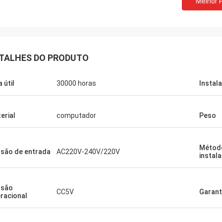
Melhor 
TALHES DO PRODUTO
 útil
30000 horas
Instal
erial
computador
Peso
Métod
são de entrada
AC220V-240V/220V
instal
nsão
CC5V
Garant
racional