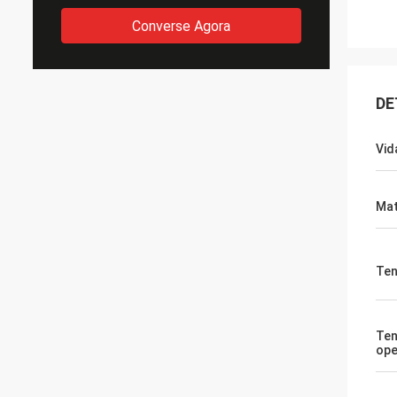
Converse Agora
DE
Vida
Mat
Ten
Te
ope