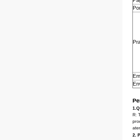
Pa
Por
Pra
Em
En
Pe
1.Q
R: 
pro
ate
2. 