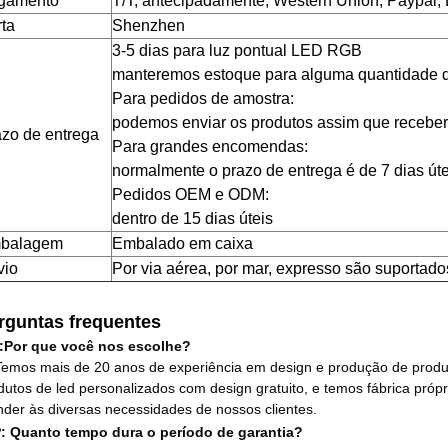
gamento
T/T, antecipadamente, Western Union, Paypal, 
ta
Shenzhen
3-5 dias para luz pontual LED RGB
manteremos estoque para alguma quantidade d
Para pedidos de amostra:
podemos enviar os produtos assim que recebe
zo de entrega
Para grandes encomendas:
normalmente o prazo de entrega é de 7 dias úte
Pedidos OEM e ODM:
dentro de 15 dias úteis
balagem
Embalado em caixa
vio
Por via aérea, por mar, expresso são suportado
rguntas frequentes
:Por que você nos escolhe?
Temos mais de 20 anos de experiência em design e produção de prod
dutos de led personalizados com design gratuito, e temos fábrica pró
nder às diversas necessidades de nossos clientes.
P: Quanto tempo dura o período de garantia?