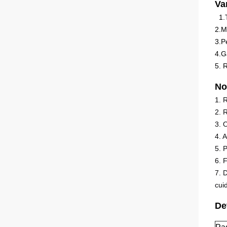
Va
1.
2.M
3.P
4.G
5. 
No
1. 
2. 
3. 
4. 
5. 
6. 
7. 
cui
De