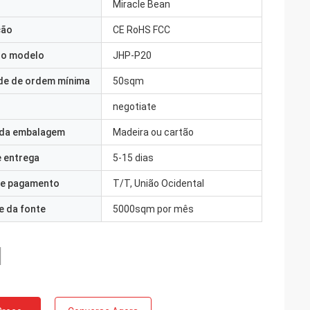
Miracle Bean
ção
CE RoHS FCC
o modelo
JHP-P20
de de ordem mínima
50sqm
negotiate
 da embalagem
Madeira ou cartão
 entrega
5-15 dias
e pagamento
T/T, União Ocidental
e da fonte
5000sqm por mês