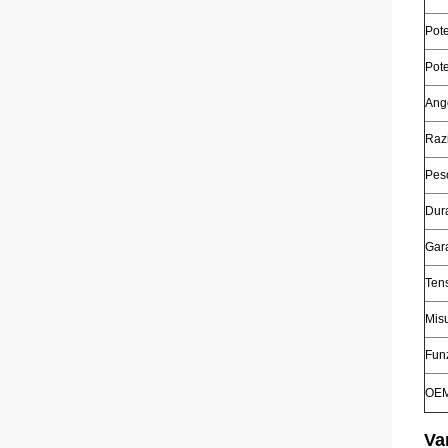
Pot
Pot
Ango
Raz
Pes
Dur
Gar
Tens
Mis
Fun
OE
Va