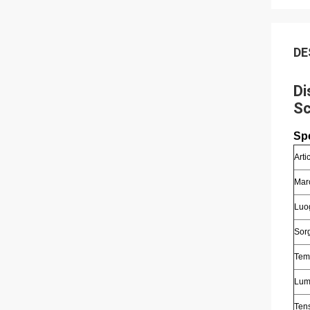
DE
Di
Sc
Spe
Arti
Mar
Luog
Sor
Temp
Lum
Tens