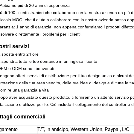
 Abbiamo più di 20 anni di esperienza
iù di 100 clienti stranieri che collaborano con la nostra azienda da più d
Piccolo MOQ, che ti aiuta a collaborare con la nostra azienda passo do
aranzia: 1 anno di garanzia, non appena confermiamo i prodotti difettosi
solvere direttamente i problemi per i clienti.
ostri servizi
Risposta entro 24 ore
Rispondi a tutte le tue domande in un inglese fluente
OEM e ODM sono i benvenuti
engono offerti servizi di distribuzione per il tuo design unico e alcuni dei
rotezione della tua area vendita, delle tue idee di design e di tutte le t
Fornire una garanzia a vita
Dopo aver acquistato questo prodotto, ti forniremo un attento servizio p
tallazione e utilizzo per te. Ciò include il collegamento del controller e d
ttagli commerciali
gamento
T/T, In anticipo, Western Union, Paypal, L/C