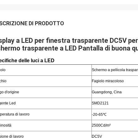
SCRIZIONE DI PRODOTTO
splay a LED per finestra trasparente DC5V per 
hermo trasparente a LED Pantalla di buona qu
cifiche delle luci a LED
colo
Schermo a pellicola traspar
chio
Fagiolo miracoloso
o d'origine
Guangdong, Cina
gente Led
SMD2121
eratura di lavoro
-20-65℃
inosità
2500Cd/m²
ione di lavoro
DC5V