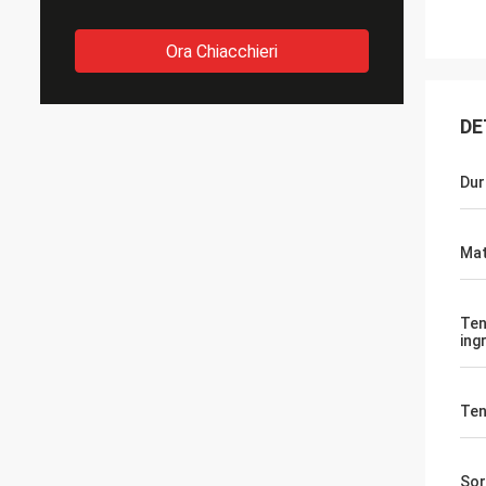
Ora Chiacchieri
DE
Dur
Mat
Ten
ing
Ten
Sor