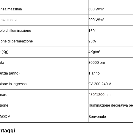
enza massima
600 W/m²
enza media
200 W/m²
°
lo di illuminazione
160
ione di permeazione
95%
o(Kg)
4Kg/m²
ata
30000 ore
anzia (anno)
1 anno
ione in ingresso
CA 200-240 V
urare
480*1200mm
zione
Illuminazione decorativa per
M/ODM
Benvenuto
ntaggi