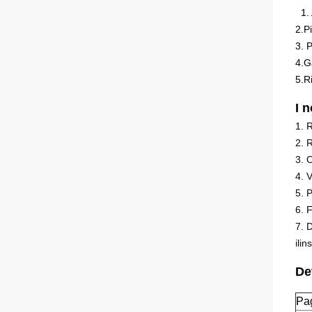
1.
2.P
3. 
4.G
5.Ri
I n
1. 
2. 
3. 
4. V
5. P
6. 
7. 
il
ins
De
Pa