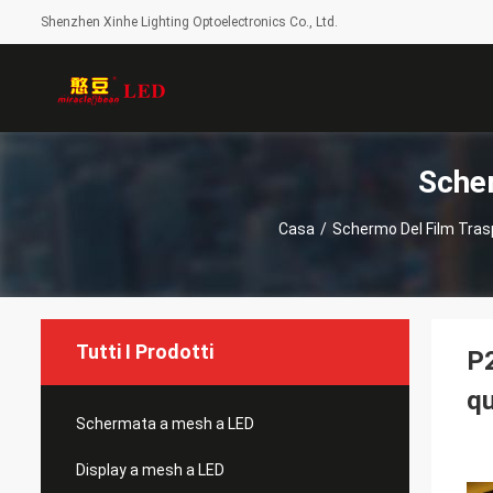
Shenzhen Xinhe Lighting Optoelectronics Co., Ltd.
Scher
Casa
/
Schermo Del Film Tras
Tutti I Prodotti
P2
qu
Schermata a mesh a LED
Display a mesh a LED