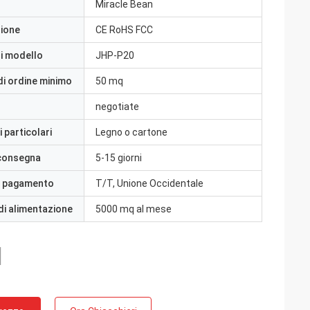
Miracle Bean
zione
CE RoHS FCC
i modello
JHP-P20
di ordine minimo
50 mq
negotiate
 particolari
Legno o cartone
 consegna
5-15 giorni
i pagamento
T/T, Unione Occidentale
di alimentazione
5000 mq al mese