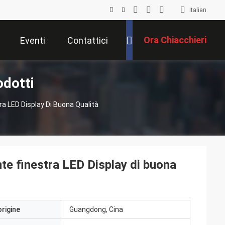
Italian
Ora Chiacchieri
Eventi
Contattici
odotti
a LED Display Di Buona Qualità
te finestra LED Display di buona
origine
Guangdong, Cina