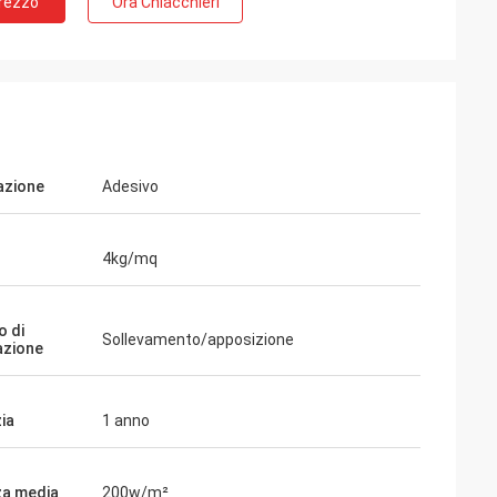
Prezzo
Ora Chiacchieri
lazione
Adesivo
4kg/mq
 di
Sollevamento/apposizione
azione
ia
1 anno
a media
200w/m²