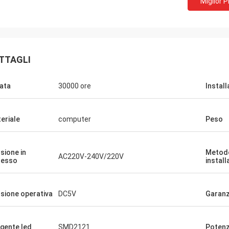
Miglior 
TTAGLI
ata
30000 ore
Instal
eriale
computer
Peso
sione in
Metodo
AC220V-240V/220V
resso
install
sione operativa
DC5V
Garanz
gente led
SMD2121
Potenz