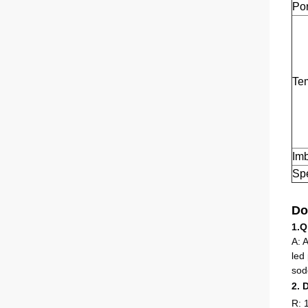
Por
Te
Imb
Sp
Do
1.Q
A: 
led
sodd
2. 
R: 