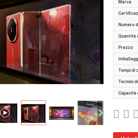
Marca
Certifica
Numero d
Quantità 
Prezzo
Imballaggi
Tempi di
Termini d
Capacità 