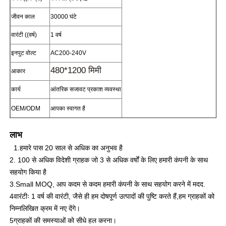
जीवन काल
30000 घंटे
फैक्टरी यात्रा
वारंटी ((वर्ष)
1 वर्ष
इनपुट वोल्ट
AC200-240V
गुणवत्ता नियंत्रण
480*1200 मिमी
आकार
कार्य
आंतरिक सजावट प्रकाश व्यवस्था
हमसे संपर्क करें
OEM/ODM
आपका स्वागत है
समाचार
लाभ
1.हमारे पास 20 साल से अधिक का अनुभव है
सभी मामलों
2. 100 से अधिक विदेशी ग्राहक जो 3 से अधिक वर्षों के लिए हमारी कंपनी के साथ
सहयोग किया है
3.Small MOQ, आप कदम से कदम हमारी कंपनी के साथ सहयोग करने में मदद.
उद्धरण मांगें
4वारंटीः 1 वर्ष की वारंटी, जैसे ही हम दोषपूर्ण उत्पादों की पुष्टि करते हैं,हम ग्राहकों को
निम्नलिखित क्रम में नए देंगे।
एलईडी मेष स्क्रीन
5ग्राहकों की समस्याओं को सीधे हल करना।