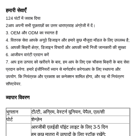
हमारी सेवाएँ
एलईडी मेष प्रदर्शन
124 घंटों में जवाब दिया
2आप अपनी सभी पूछताछों का उत्तर धाराप्रवाह अंग्रेजी में दें।
3. OEM और ODM का स्वागत है
पारदर्शी फिल्म स्क्रीन का नेतृत्व किया
4. वितरक सेवा आपके अनूठे डिजाइन और हमारे कुछ मौजूदा मॉडल के लिए उपलब्ध है;
5. आपकी बिक्री क्षेत्र, डिजाइन विचारों और आपकी सभी निजी जानकारी की सुरक्षा
पारदर्शी एलईडी डिस्प्ले
6. आजीवन वारंटी प्रदान करें
7. आप इस उत्पाद को खरीदने के बाद, हम आप के लिए एक चौकस बिक्री के बाद सेवा
प्रदान करेगा. हमारे इंजीनियरों ध्यान से मार्गदर्शन करेगा
आप के लिए स्थापना और
ड्रोन उड़ने वाली एलईडी स्क्रीन
उपयोग. कि नियंत्रक और प्रकाश का कनेक्शन शामिल होगा, और यह भी नियंत्रण
सॉफ्टवेयर.
होलोग्राफिक एलईडी स्क्रीन
व्यापार विवरण
भुगतान
टी/टी, अग्रिम, वेस्टर्न यूनियन, पेपैल, एल/सी
एलईडी ग्रिल स्क्रीन
पोर्ट
शेन्ज़ेन
आरजीबी एलईडी पॉइंट लाइट के लिए 3-5 दिन
पारदर्शी प्रदर्शन स्क्रीन
हम कुछ मात्रा में उत्पादों के लिए स्टॉक रखेंगे;