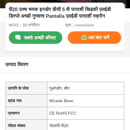
पी20 उच्च चमक इनडोर डीसी 5 वी पारदर्शी खिड़की एलईडी
डिस्प्ले अच्छी गुणवत्ता Pantalla एलईडी पारदर्शी स्क्रीन
MOQ：50 वर्गमीटर
मूल्य：negotiate
अब बात करें
सबसे अच्छी कीमत
उत्पाद विवरण
उत्पत्ति के प्लेस
गुआंग्डोंग, चीन
ब्रांड नाम
Miracle Bean
प्रमाणन
CE RoHS FCC
मॉडल संख्या
जेएचपी-पी20