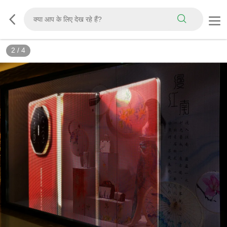
3
/
4