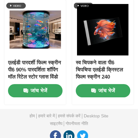
एलईडी पारदर्शी फिल्म स्क्रीन
स्व चिपकने वाला पी6
पी6 90% पारदर्शिता शॉपिंग
चिपचिपा एलईडी क्रिस्टल
मॉल रिटेल स्टोर ग्लास विंडो
फिल्म स्क्रीन 240
के लिए लचीला डिस्प्ले
मिमीx1000 मिमी आसान
जांच भेजें
जांच भेजें
स्थापित पारदर्शी डिस्प्ले पैनल
होम
हमारे बारे में
हमसे संपर्क करें
Desktop Site
साइटमैप
गोपनीयता नीति