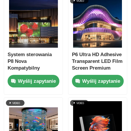
detalicznych
System sterowania
P6 Ultra HD Adhesive
P8 Nova
Transparent LED Film
Kompatybilny
Screen Premium
Elastyczny
Retail Storefront
Wyślij zapytanie
Wyślij zapytanie
Przejrzysty Ekran
Glass Window
Filmowy LED DC5V
Display dla
3000cd 90%
sygnalizacji cyfrowej
Przejrzystość Ekran
Szklany