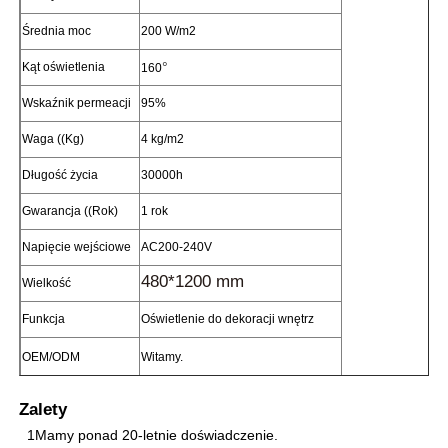
Średnia moc
200 W/m2
Wycieczka po fabryce
°
Kąt oświetlenia
160
Wskaźnik permeacji
95%
Kontrola jakości
Waga ((Kg)
4 kg/m2
Długość życia
30000h
Skontaktuj się z nami
Gwarancja ((Rok)
1 rok
Nowości
Napięcie wejściowe
AC200-240V
480*1200 mm
Wielkość
Wszystkie przypadki
Funkcja
Oświetlenie do dekoracji wnętrz
OEM/ODM
Witamy.
Poproś o wycenę
Zalety
1Mamy ponad 20-letnie doświadczenie.
Ekran siatki LED