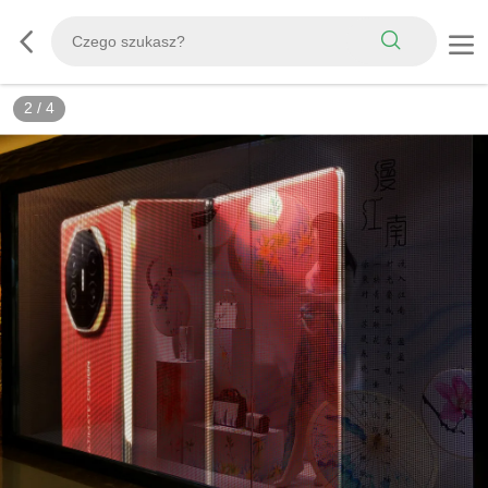
3
/
4