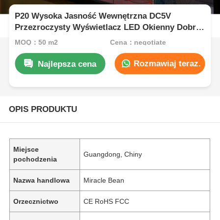
P20 Wysoka Jasność Wewnętrzna DC5V
Przezroczysty Wyświetlacz LED Okienny Dobrej
Jakości Przezroczysty Ekran LED
MOQ：50 m2
Cena：negotiate
Rozmawiaj teraz.
Najlepsza cena
OPIS PRODUKTU
Miejsce
Guangdong, Chiny
pochodzenia
Nazwa handlowa
Miracle Bean
Orzecznictwo
CE RoHS FCC