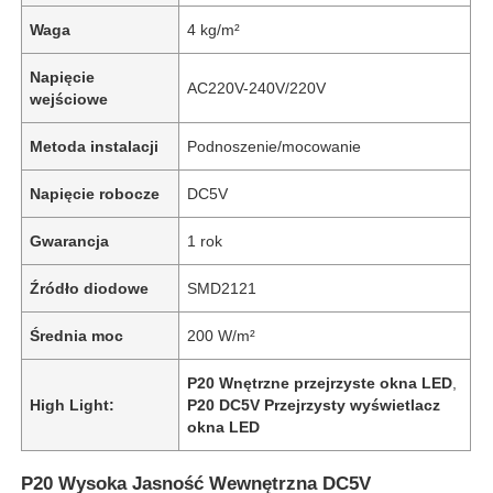
Waga
4 kg/m²
Napięcie
AC220V-240V/220V
wejściowe
Metoda instalacji
Podnoszenie/mocowanie
Napięcie robocze
DC5V
Gwarancja
1 rok
Źródło diodowe
SMD2121
Średnia moc
200 W/m²
P20 Wnętrzne przejrzyste okna LED
,
High Light:
P20 DC5V Przejrzysty wyświetlacz
okna LED
P20 Wysoka Jasność Wewnętrzna DC5V