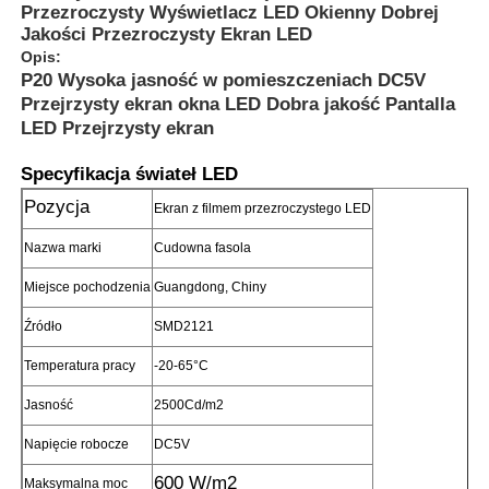
Przezroczysty Wyświetlacz LED Okienny Dobrej
Jakości Przezroczysty Ekran LED
Opis:
P20 Wysoka jasność w pomieszczeniach DC5V
Przejrzysty ekran okna LED Dobra jakość Pantalla
LED Przejrzysty ekran
Specyfikacja świateł LED
Pozycja
Ekran z filmem przezroczystego LED
Nazwa marki
Cudowna fasola
Miejsce pochodzenia
Guangdong, Chiny
Źródło
SMD2121
Do domu
Temperatura pracy
-20-65°C
Jasność
2500Cd/m2
Produkty
Napięcie robocze
DC5V
600 W/m2
O nas
Maksymalna moc