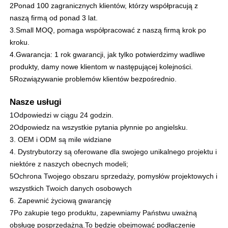
2Ponad 100 zagranicznych klientów, którzy współpracują z
naszą firmą od ponad 3 lat.
Wyświetlacz siatki LED
3.Small MOQ, pomaga współpracować z naszą firmą krok po
kroku.
4.Gwarancja: 1 rok gwarancji, jak tylko potwierdzimy wadliwe
Przezroczysty ekran filmu LED
produkty, damy nowe klientom w następującej kolejności.
5Rozwiązywanie problemów klientów bezpośrednio.
Przezroczysty wyświetlacz LED
Nasze usługi
1Odpowiedzi w ciągu 24 godzin.
Latający dron z ekranem LED
2Odpowiedz na wszystkie pytania płynnie po angielsku.
3. OEM i ODM są mile widziane
4. Dystrybutorzy są oferowane dla swojego unikalnego projektu i
holograficzny ekran LED
niektóre z naszych obecnych modeli;
5Ochrona Twojego obszaru sprzedaży, pomysłów projektowych i
Ekran kratki LED
wszystkich Twoich danych osobowych
6. Zapewnić życiową gwarancję
7Po zakupie tego produktu, zapewniamy Państwu uważną
Przezroczysty ekran wyświetlacza
obsługę posprzedażną.
To będzie obejmować podłączenie