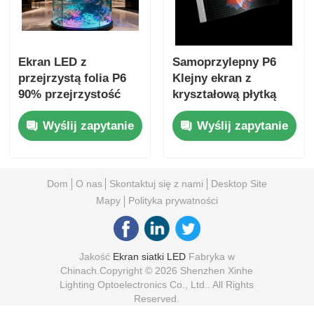
Ekran LED z
Samoprzylepny P6
przejrzystą folia P6
Klejny ekran z
90% przejrzystość
kryształową płytką
Elastyczny
LED 240mmx1000mm
Wyślij zapytanie
Wyślij zapytanie
wyświetlacz do
Łatwo zainstalować
centrów handlowych
przejrzysty panel
wyświetleniowy
Dom
O nas
Skontaktuj się z nami
Desktop Site
Mapy
Polityka prywatności
Jakość
Ekran siatki LED
Fabryka w
Chinach.Copyright © 2026 Shenzhen Xinhe
Lighting Optoelectronics Co., Ltd.. All Rights
Reserved.