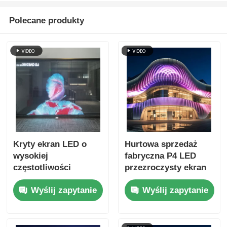
Polecane produkty
Kryty ekran LED o
Hurtowa sprzedaż
wysokiej
fabryczna P4 LED
częstotliwości
przezroczysty ekran
odświeżania P5 z
szklany do witryn
Wyślij zapytanie
Wyślij zapytanie
przezroczystą folią
sklepowych w
Konfigurowalny
centrach handlowych,
wyświetlacz
cyfrowa reklama
pikselowy do reklam