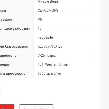
Miracle Bean
ηση
CE FCC ROHS
οντέλου
P6
 παραγγελίας min
10
negotiate
ία λεπτομέρειες
Καρτόνι/ξύλινο
παράδοσης
7-25 ημέρες
ρωμής
T/T, Western Union
ητα προσφοράς
5000 τμχ/μήνα