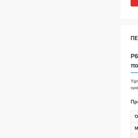
ΠΕ
P6
πα
Υψη
ορα
Πρ
Ό
Μ