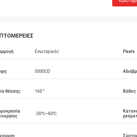
Καλύτερ
ΠΤΟΜΈΡΕΙΕΣ
αρμογή
Εσωτερικός
Pixels
μψη
5000CD
Αδιάβ
ία θέασης
160 °
Βάθος
ρμοκρασία
Καταν
-20℃~60℃
τουργίας
ρεύμα
χείριση
Σύστη