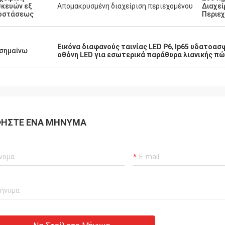
κευών εξ
Απομακρυσμένη διαχείριση περιεχομένου
Διαχεί
οστάσεως
Περιε
Εικόνα διαφανούς ταινίας LED P6
,
Ip65 υδατοασ
σημαίνω
οθόνη LED για εσωτερικά παράθυρα λιανικής π
ΉΣΤΕ ΈΝΑ ΜΉΝΥΜΑ