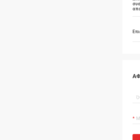
συσ
απ
Επι
ΑΦ