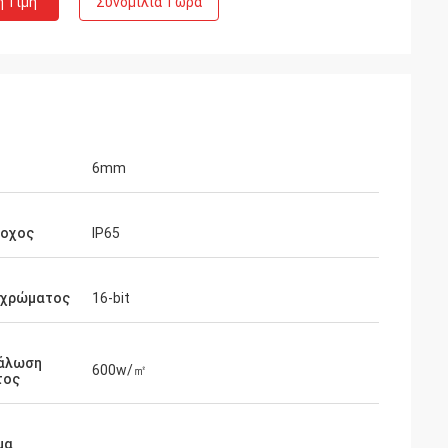
η Τιμή
Συνομιλία Τώρα
6mm
ροχος
IP65
 χρώματος
16-bit
άλωση
600w/㎡
τος
μα