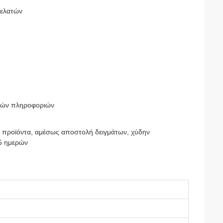
πελατών
ικών πληροφοριών
 προϊόντα, αμέσως αποστολή δειγμάτων, χύδην
15 ημερών