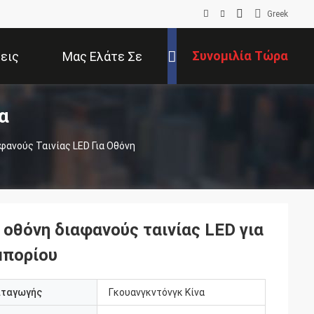
Greek
Συνομιλία Τώρα
εις
Μας Ελάτε Σε
α
Επαφή Με
φανούς Ταινίας LED Για Οθόνη
 οθόνη διαφανούς ταινίας LED για
μπορίου
αταγωγής
Γκουανγκντόνγκ Κίνα