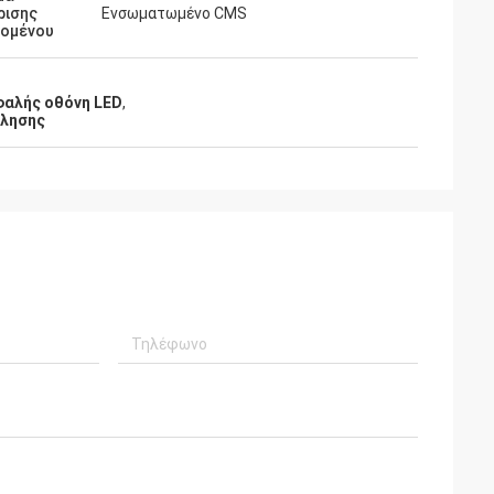
ρισης
Ενσωματωμένο CMS
χομένου
φαλής οθόνη LED
,
ώλησης