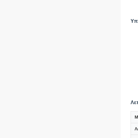
Υπ
Λε
Μ
Λ