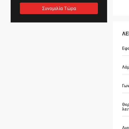
Συνομιλία Τώρα
ΛΕ
Εφ
Λά
Γων
Θε
λει
Δια