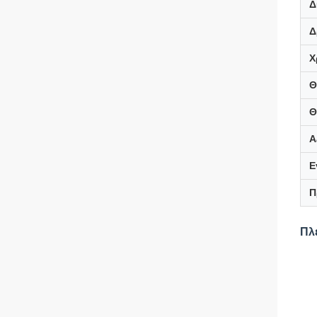
Δ
Δ
Χ
Θ
Θ
Α
Ε
Π
Πλ