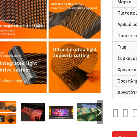
Μάρκα
Πιστοποί
Αριθμό μ
Ποσότητα
Τιμή
Συσκευασ
Χρόνος 
Όροι πλη
Δυνατότ