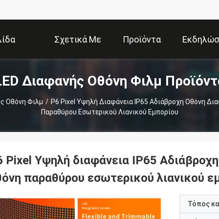
λίδα
Σχετικά Με
Προϊόντα
Εκδηλώσ
LED Διαφανής Οθόνη Φιλμ Προϊόντ
Εμάς
ς Οθόνη Φιλμ
/
P6 Pixel Υψηλή Διαφάνεια IP65 Αδιάβροχη Οθόνη Δια
Παραθύρου Εσωτερικού Λιανικού Εμπορίου
 Pixel Υψηλή διαφάνεια IP65 Αδιάβροχη
θόνη παραθύρου εσωτερικού λιανικού ε
Τόπος κ