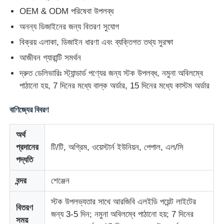
OEM & ODM পরিষেবা উপলব্ধ
নেতৃত্বে জাল প্রদর্শন
অনন্য ডিজাইনের জন্য বিতরণ সুযোগ
বিক্রয় এলাকা, ডিজাইন ধারণা এবং ব্যক্তিগত তথ্য সুরক্ষা
আজীবন গ্যারান্টি সমর্থন
এলইডি স্বচ্ছ ফিল্ম স্ক্রিন
দ্রুত ডেলিভারিঃ স্ট্যান্ডার্ড পণ্যের জন্য স্টক উপলব্ধ, নমুনা অবিলম্বে
পাঠানো হয়, 7 দিনের মধ্যে বাল্ক অর্ডার, 15 দিনের মধ্যে কাস্টম অর্ডার
স্বচ্ছ LED ডিসপ্লে
বাণিজ্যের বিবরণ
ড্রোন উড়ন্ত এলইডি স্ক্রিন
অর্থ
প্রদানের
টি/টি, অগ্রিম, ওয়েস্টার্ন ইউনিয়ন, পেপাল, এল/সি
হলোগ্রাফিক এলইডি স্ক্রিন
পদ্ধতি
বন্দর
শেঞ্জেন
নেতৃত্বাধীন গ্রিল স্ক্রিন
স্টক উপলভ্যতার সাথে আরজিবি এলইডি পয়েন্ট লাইটের
বিতরণ
জন্য 3-5 দিন; নমুনা অবিলম্বে পাঠানো হয়; 7 দিনের
স্বচ্ছ ডিসপ্লে স্ক্রিন
সময়