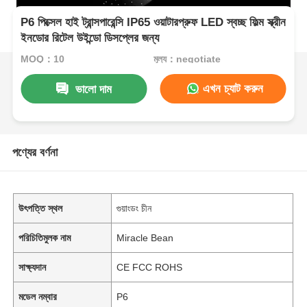
P6 পিক্সেল হাই ট্রান্সপারেন্সি IP65 ওয়াটারপ্রুফ LED স্বচ্ছ ফিল্ম স্ক্রীন
ইনডোর রিটেল উইন্ডো ডিসপ্লের জন্য
MOQ：10
মূল্য：negotiate
এখন চ্যাট করুন
ভালো দাম
পণ্যের বর্ণনা
উৎপত্তি স্থল
গুয়াংডং চীন
পরিচিতিমুলক নাম
Miracle Bean
সাক্ষ্যদান
CE FCC ROHS
মডেল নম্বার
P6