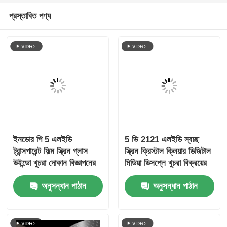
প্রস্তাবিত পণ্য
ইনডোর পি 5 এলইডি
5 ভি 2121 এলইডি স্বচ্ছ
ট্রান্সপারেন্ট ফিল্ম স্ক্রিন গ্লাস
স্ক্রিন ক্রিস্টাল ক্লিয়ার ডিজিটাল
উইন্ডো খুচরা দোকান বিজ্ঞাপনের
মিডিয়া ডিসপ্লে খুচরা বিক্রয়ের
জন্য উচ্চ সংজ্ঞা আঠালো প্রদর্শন
জন্য স্টোরফ্রন্ট গ্লাস প্রদর্শনী
অনুসন্ধান পাঠান
অনুসন্ধান পাঠান
কেন্দ্র বিমানবন্দর টার্মিনাল এবং
বিলাসবহুল ব্র্যান্ড শোকেস