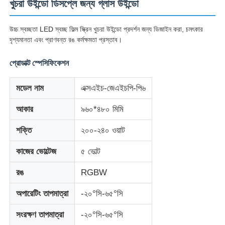
খুচরা উইন্ডো ডিসপ্লে জন্য গ্লাস উইন্ডো
উচ্চ স্বচ্ছতা LED স্বচ্ছ ফিল্ম স্ক্রিন খুচরা উইন্ডো প্রদর্শন জন্য ডিজাইন করা, চমৎকার
দৃশ্যমানতা এবং প্রাণবন্ত রঙ কর্মক্ষমতা প্রস্তাব।
প্রোডাক্ট স্পেসিফিকেশন
মডেল নাম
এক্সএইচ-জেএইচপি-পি৬
আকার
৯৬০*৪৮০ মিমি
শক্তি
২০০-২৪০ ওয়াট
কাজের ভোল্টেজ
৫ ভোল্ট
বাড়ি
রঙ
RGBW
পণ্য
অপারেটিং তাপমাত্রা
-২০°সি-৬৫°সি
সংরক্ষণ তাপমাত্রা
-২০°সি-৬৫°সি
আমাদের সম্পর্কে