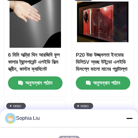
6 মিমি আল্ট্রা থিন আরজিবি ফুল
P20 উচ্চ উজ্জ্বলতা ইনডোর
কালার ট্রান্সপারেন্ট এলইডি ফিল্ম
ডিসি5V স্বচ্ছ উইন্ডো এলইডি
স্ক্রীন, কাস্টম ক্যাবিনেট
ডিসপ্লে ভালো মানের প্যান্টাল্লা
ডাইমেনশন, মল স্টোর উইন্ডোর
এলইডি স্বচ্ছ পর্দা
অনুসন্ধান পাঠান
অনুসন্ধান পাঠান
বাণিজ্যিক বিজ্ঞাপনের জন্য উচ্চ
স্বচ্ছতা নমনীয় এলইডি ফিল্ম
Sophia Liu