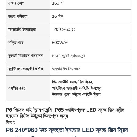
দেখার কোণ
160 °
রঙের গভীরতা
16-বিট
অপারেটিং তাপমাত্রা
-20℃~60℃
শক্তি খরচ
600W/㎡
দূরবর্তী ডিভাইস পরিচালনা
রিমোট কন্টেন্ট ম্যানেজমেন্ট
কন্টেন্ট ম্যানেজমেন্ট সিস্টেম
অন্তর্নির্মিত সিএমএস
পি৬ এলইডি স্বচ্ছ ফিল্ম স্ক্রিন
,
লক্ষণীয় করা:
আইপি৬৫ জলরোধী এলইডি ডিসপ্লে
,
ইনডোর খুচরা উইন্ডো এলইডি স্ক্রিন
P6 পিক্সেল হাই ট্রান্সপারেন্সি IP65 ওয়াটারপ্রুফ LED স্বচ্ছ ফিল্ম স্ক্রীন
ইনডোর রিটেল উইন্ডো ডিসপ্লের জন্য
বিবরণ:
P6 240*960 উচ্চ স্বচ্ছতা ইনডোর LED স্বচ্ছ ফিল্ম স্ক্রিন