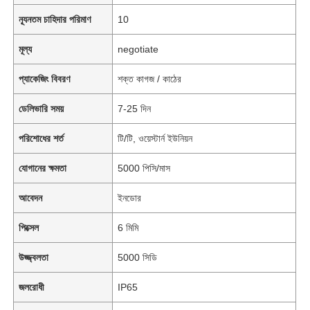
ন্যূনতম চাহিদার পরিমাণ
10
মূল্য
negotiate
প্যাকেজিং বিবরণ
শক্ত কাগজ / কাঠের
ডেলিভারি সময়
7-25 দিন
পরিশোধের শর্ত
টি/টি, ওয়েস্টার্ন ইউনিয়ন
যোগানের ক্ষমতা
5000 পিসি/মাস
আবেদন
ইনডোর
পিক্সেল
6 মিমি
উজ্জ্বলতা
5000 সিডি
জলরোধী
IP65