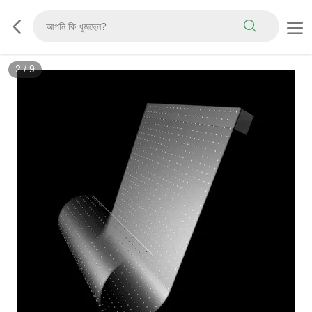
2
/
9