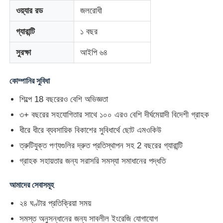
ওয়্যার রড
জলরোধী
কারখানা ভ্রমণ
গ্যারান্টি
১ বছর
সুরক্ষা
আইপি ৬৪
মান নিয়ন্ত্রণ
কোম্পানির সুবিধা
আমাদের সাথে যোগাযোগ করুন
শিল্পে 18 বছরেরও বেশি অভিজ্ঞতা
৩+ বছরের সহযোগিতার সাথে ১০০ এরও বেশি দীর্ঘমেয়াদী বিদেশী গ্রাহক
খবর
ধীরে ধীরে ব্যবসায়িক বিকাশের সুবিধার্থে ছোট এমওকিউ
ত্রুটিযুক্ত পণ্যগুলির দ্রুত প্রতিস্থাপন সহ 2 বছরের গ্যারান্টি
সব ক্ষেত্রেই
গ্রাহক সহায়তার জন্য সরাসরি সমস্যা সমাধানের পদ্ধতি
আমাদের সেবাসমূহ
একটি উদ্ধৃতি অনুরোধ করুন
২৪ ঘণ্টার প্রতিক্রিয়া সময়
নেতৃত্বে জাল পর্দা
সমস্ত অনুসন্ধানের জন্য সাবলীল ইংরেজি যোগাযোগ