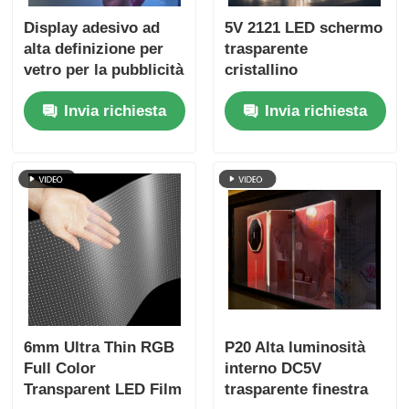
Display adesivo ad
5V 2121 LED schermo
alta definizione per
trasparente
vetro per la pubblicità
cristallino
nei negozi al
trasparente schermo
Invia richiesta
Invia richiesta
dettaglio
multimediale digitale
per il commercio al
dettaglio vetrina
centro espositivo
aeroporto terminale e
vetrina di lusso
6mm Ultra Thin RGB
P20 Alta luminosità
Full Color
interno DC5V
Transparent LED Film
trasparente finestra