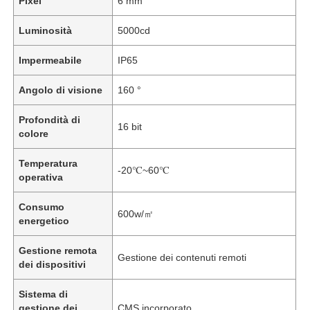
Pixel
6 mm
Luminosità
5000cd
Impermeabile
IP65
Angolo di visione
160 °
Profondità di
16 bit
colore
Temperatura
-20℃~60℃
operativa
Consumo
600w/㎡
energetico
Gestione remota
Gestione dei contenuti remoti
dei dispositivi
Sistema di
gestione dei
CMS incorporato