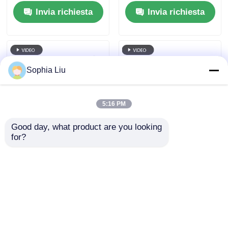
Screen, Dimensione
LED Display di buona
Invia richiesta
Invia richiesta
del gabinetto
qualità Pantalla LED
personalizzato, Film
trasparente schermo
LED flessibile ad alta
trasparenza per la
pubblicità
Sophia Liu
commerciale della
vetrina del centro
commerciale
5:16 PM
Good day, what product are you looking 
for?
10 mm Ultra-sottile
P6 240*960 Alta
RGB Full Color
trasparenza
trasparente schermo
all'interno LED
a LED con dimensioni
trasparente pellicola
Invia richiesta
Invia richiesta
personalizzate per la
schermo vetro
pubblicità
commerciale