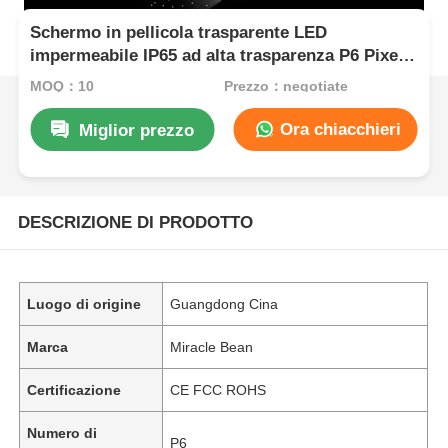
Schermo in pellicola trasparente LED
impermeabile IP65 ad alta trasparenza P6 Pixel
per vetrine per interni
MOQ：10
Prezzo：negotiate
Ora chiacchieri
Miglior prezzo
DESCRIZIONE DI PRODOTTO
Luogo di origine
Guangdong Cina
Marca
Miracle Bean
Certificazione
CE FCC ROHS
Numero di
P6