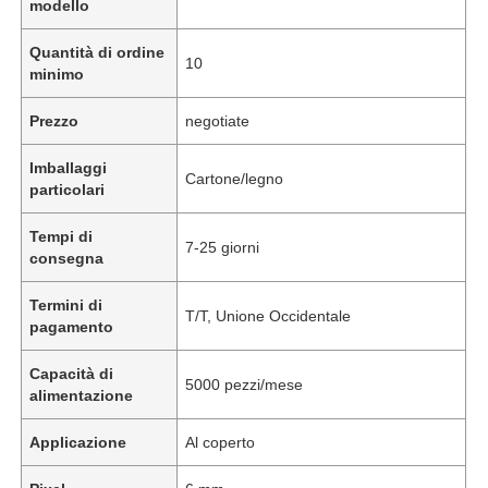
modello
Quantità di ordine
10
minimo
Prezzo
negotiate
Imballaggi
Cartone/legno
particolari
Tempi di
7-25 giorni
consegna
Termini di
T/T, Unione Occidentale
pagamento
Capacità di
5000 pezzi/mese
alimentazione
Applicazione
Al coperto