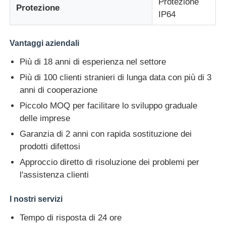
Protezione
Protezione
IP64
Display a mesh a LED
Vantaggi aziendali
Schermo del film trasparente a LED
Più di 18 anni di esperienza nel settore
Più di 100 clienti stranieri di lunga data con più di 3
anni di cooperazione
Display LED trasparente
Piccolo MOQ per facilitare lo sviluppo graduale
delle imprese
Schermo LED Volante per Droni
Garanzia di 2 anni con rapida sostituzione dei
prodotti difettosi
schermo a led olografico
Approccio diretto di risoluzione dei problemi per
l'assistenza clienti
Schermo della griglia a LED
I nostri servizi
Tempo di risposta di 24 ore
Schermo di visualizzazione trasparente