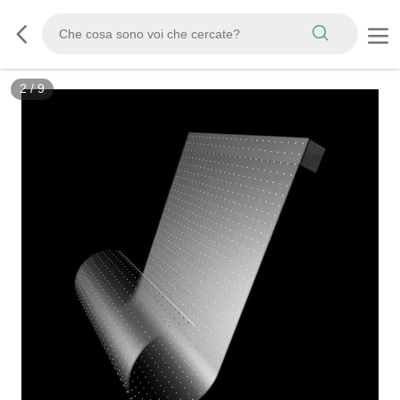
2
/
9