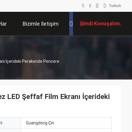
Turkish
Şimdi Konuşalım.
lar
Bizimle Iletişim
Kur
anı İçerideki Perakende Pencere
z LED Şeffaf Film Ekranı İçerideki
i
Guangdong Çin