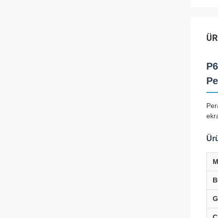
ÜR
P6
Pe
Per
ekr
Ürü
M
B
G
Ç