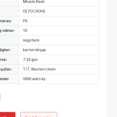
ı
Miracle Bean
CE FCC ROHS
marası
P6
ş miktarı
10
negotiate
lgileri
karton/ahşap
resi
7-25 gün
şulları
T/T, Western Union
emini
5000 adet/ay