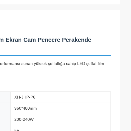
Film Ekran Cam Pencere Perakende
erformansı sunan yüksek şeffaflığa sahip LED şeffaf film
XH-JHP-P6
960*480mm
200-240W
5V