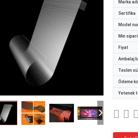
Marka ad
Sertifika
Model nu
Min sipari
Fiyat
Ambalaj bi
Teslim sü
Ödeme ko
Yetenek t