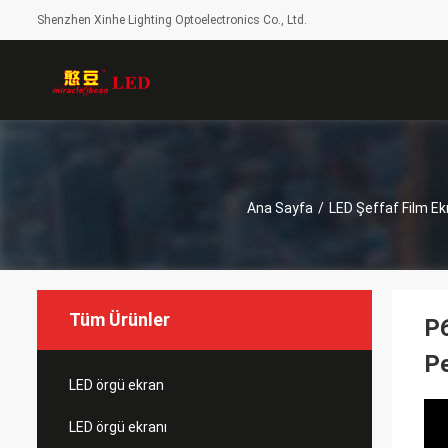
Shenzhen Xinhe Lighting Optoelectronics Co., Ltd.
Ana Sayfa
/
LED Şeffaf Film Ek
Tüm Ürünler
P6
Pe
LED örgü ekran
LED örgü ekranı