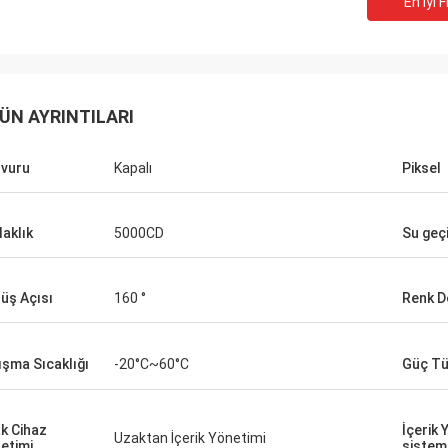
En Iyi F
ÜN AYRINTILARI
vuru
Kapalı
Piksel
laklık
5000CD
Su geç
üş Açısı
160 °
Renk De
ışma Sıcaklığı
-20°C~60°C
Güç Tü
k Cihaz
İçerik
Uzaktan İçerik Yönetimi
etimi
sistem