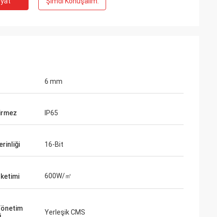
iyat
Şimdi Konuşalım.
6 mm
irmez
IP65
rinliği
16-Bit
600W/㎡
ketimi
 Yönetim
Yerleşik CMS
i