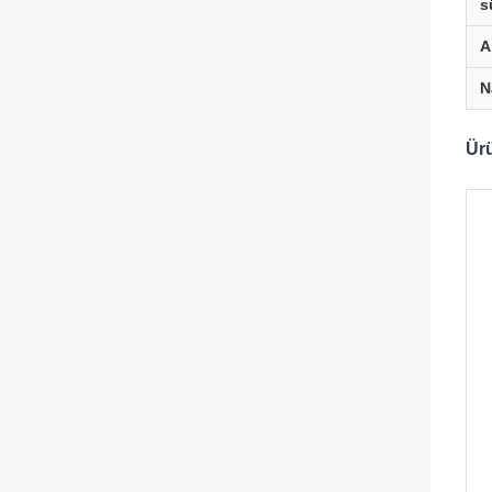
s
A
N
Ürü