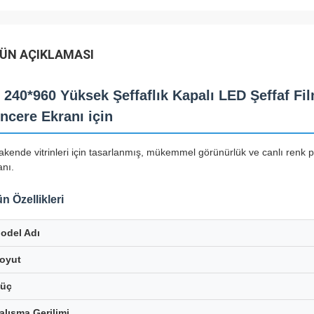
ÜN AÇIKLAMASI
 240*960 Yüksek Şeffaflık Kapalı LED Şeffaf 
ncere Ekranı için
akende vitrinleri için tasarlanmış, mükemmel görünürlük ve canlı renk p
anı.
n Özellikleri
odel Adı
oyut
üç
alışma Gerilimi