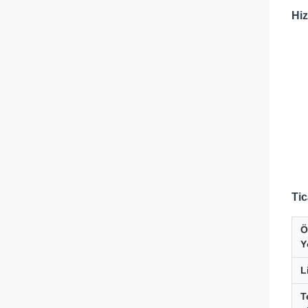
Hiz
Tic
Ö
Y
L
T