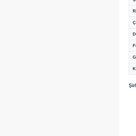
R
Ç
D
F
G
K
Şir