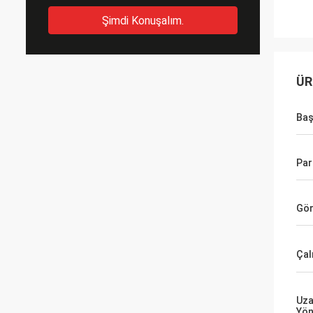
Şimdi Konuşalım.
ÜR
Baş
Par
Gör
Çal
Uza
Yön