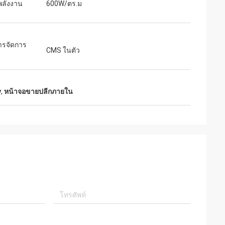
พลังงาน
600W/ตร.ม
รจัดการ
CMS ในตัว
y
,
หน้าจอขายปลีกภายใน