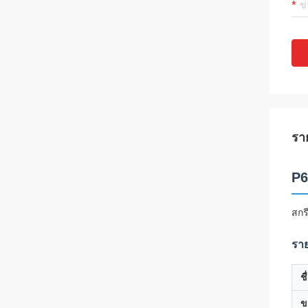
รา
P6
สกร
ราย
ชื
ข