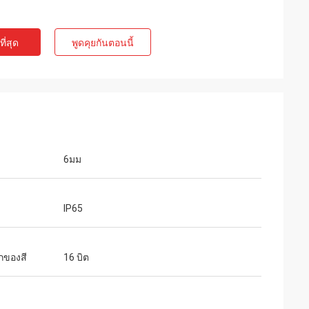
ี่สุด
พูดคุยกันตอนนี้
6มม
IP65
กของสี
16 บิต