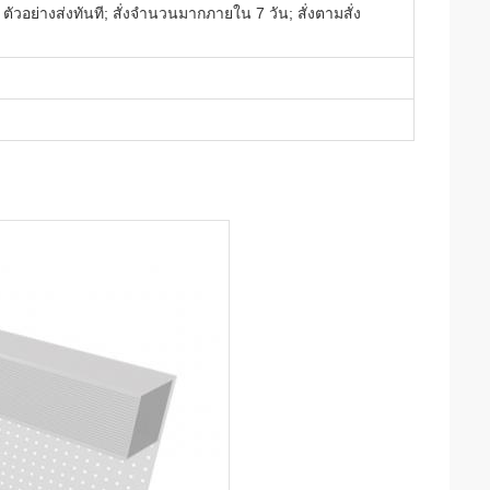
ัวอย่างส่งทันที; สั่งจํานวนมากภายใน 7 วัน; สั่งตามสั่ง