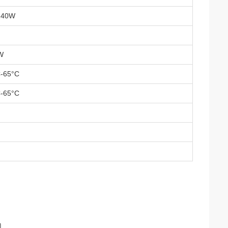
240W
W
C-65°C
C-65°C
ๆ