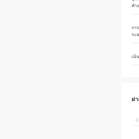
ทำ
การ
ระย
เน้
ฝา