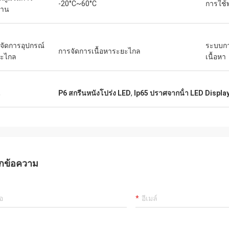
-20°C~60°C
การใช้
งาน
จัดการอุปกรณ์
ระบบกา
การจัดการเนื้อหาระยะไกล
ะไกล
เนื้อหา
น
P6 สกรีนหนังโปร่ง LED
,
Ip65 ปราศจากน้ํา LED Displa
กข้อความ