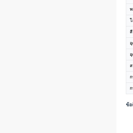
พ
โ
สี
อ
อ
ส
ก
ก
ข้อ