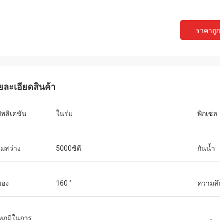
ราคาถูกท
ยละเอียดสินค้า
พลิเคชัน
ในร่ม
พิกเซล
มสว่าง
5000ซีดี
กันน้ำ
มอง
160 °
ความลึ
หภูมิในการ