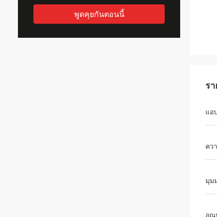
พูดคุยกันตอนนี้
รา
แอป
ควา
มุม
อุณ